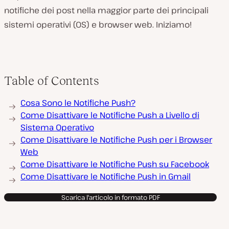
notifiche dei post nella maggior parte dei principali
sistemi operativi (OS) e browser web. Iniziamo!
Table of Contents
Cosa Sono le Notifiche Push?
Come Disattivare le Notifiche Push a Livello di
Sistema Operativo
Come Disattivare le Notifiche Push per i Browser
Web
Come Disattivare le Notifiche Push su Facebook
Come Disattivare le Notifiche Push in Gmail
Scarica l'articolo in formato PDF