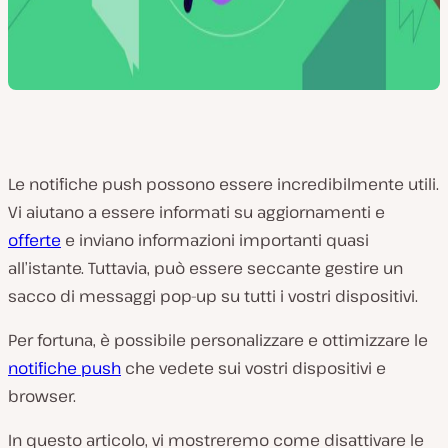
Le notifiche push possono essere incredibilmente utili.
Vi aiutano a essere informati su aggiornamenti e
offerte
e inviano informazioni importanti quasi
all’istante. Tuttavia, può essere seccante gestire un
sacco di messaggi pop-up su tutti i vostri dispositivi.
Per fortuna, è possibile personalizzare e ottimizzare le
notifiche push
che vedete sui vostri dispositivi e
browser.
In questo articolo, vi mostreremo come disattivare le