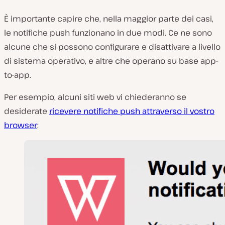
È importante capire che, nella maggior parte dei casi,
le notifiche push funzionano in due modi. Ce ne sono
alcune che si possono configurare e disattivare a livello
di sistema operativo, e altre che operano su base app-
to-app.
Per esempio, alcuni siti web vi chiederanno se
desiderate
ricevere notifiche push attraverso il vostro
browser
: