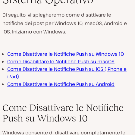
Di seguito, vi spiegheremo come disattivare le
notifiche dei post per Windows 10, macOS, Android e
iOS. Iniziamo con Windows.
Come Disattivare le Notifiche Push su Windows 10
Come Disabilitare le Notifiche Push su macOS
Come Disattivare le Notifiche Push su iOS (iPhone e
iPad)
Come Disattivare le Notifiche Push su Android
Come Disattivare le Notifiche
Push su Windows 10
Windows consente di disattivare completamente le