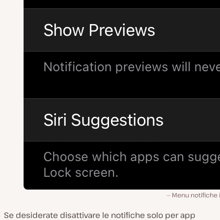
Menu notifiche 
Se desiderate disattivare le notifiche solo per app