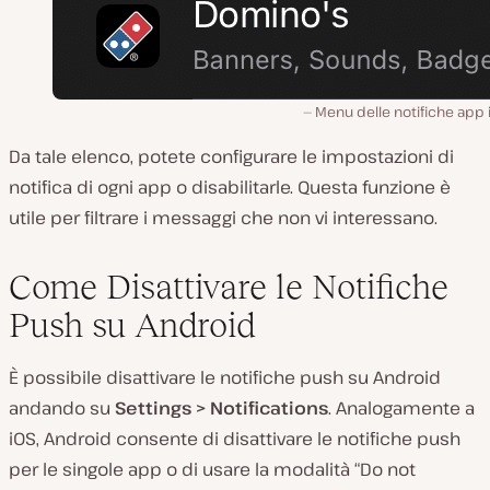
Menu delle notifiche app 
Da tale elenco, potete configurare le impostazioni di
notifica di ogni app o disabilitarle. Questa funzione è
utile per filtrare i messaggi che non vi interessano.
Come Disattivare le Notifiche
Push su Android
È possibile disattivare le notifiche push su Android
andando su
Settings > Notifications
. Analogamente a
iOS, Android consente di disattivare le notifiche push
per le singole app o di usare la modalità “Do not