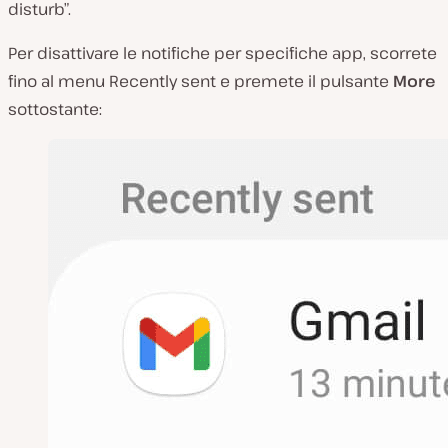
disturb”.
Per disattivare le notifiche per specifiche app, scorrete
fino al menu
Recently sent
e premete il pulsante
More
sottostante: