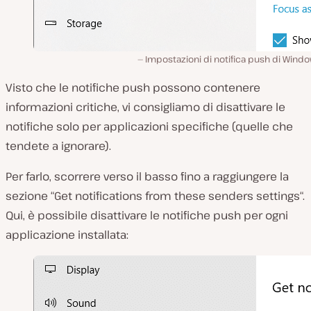
Impostazioni di notifica push di Wind
Visto che le notifiche push possono contenere
informazioni critiche, vi consigliamo di disattivare le
notifiche solo per applicazioni specifiche (quelle che
tendete a ignorare).
Per farlo, scorrere verso il basso fino a raggiungere la
sezione “
Get notifications from these senders settings
“.
Qui, è possibile disattivare le notifiche push per ogni
applicazione installata: