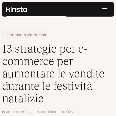
Navig
Kinsta®
Cerca
Piattaforma
Soluzioni
Accedi
Prova gratis
Home
Centro Risorse
Blog
13 strategie per e-commerce per aumentare le vendite durante le 
Ecommerce WordPress
Prezzi
Risorse
13 strategie per e-
Contatti
commerce per
aumentare le vendite
durante le festività
natalizie
Autore
Brian Jackson
Aggiornato
3 Dicembre 2025