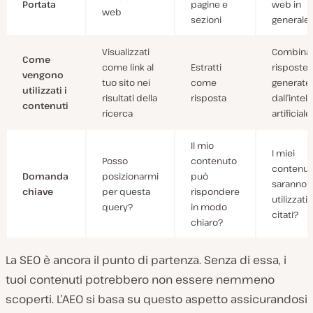
Portata
pagine e
web in
web
sezioni
generale
Visualizzati
Combinati
Come
come link al
Estratti
risposte
vengono
tuo sito nei
come
generate
utilizzati i
risultati della
risposta
dall’intel
contenuti
ricerca
artificiale
Il mio
I miei
Posso
contenuto
contenut
Domanda
posizionarmi
può
saranno
chiave
per questa
rispondere
utilizzati 
query?
in modo
citati?
chiaro?
La SEO è ancora il punto di partenza. Senza di essa, i
tuoi contenuti potrebbero non essere nemmeno
scoperti. L’AEO si basa su questo aspetto assicurandosi