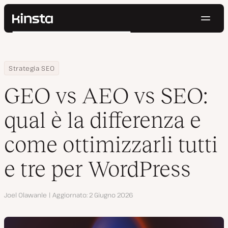
Navig
Kinsta®
Cerca
Piattaforma
Soluzioni
Accedi
Prova gratis
Home
Centro Risorse
Blog
GEO vs AEO vs SEO: qual è la differenza e come ottimizzarli tutti
Strategia SEO
Prezzi
Risorse
GEO vs AEO vs SEO:
Contatti
qual è la differenza e
come ottimizzarli tutti
e tre per WordPress
Autore
Joel Olawanle
Aggiornato
2 Giugno 2026