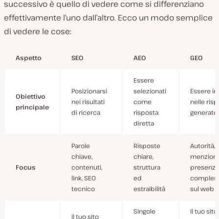
successivo è quello di vedere come si differenziano
effettivamente l’uno dall’altro. Ecco un modo semplice
di vedere le cose:
Aspetto
SEO
AEO
GEO
Essere
Posizionarsi
selezionati
Essere in
Obiettivo
nei risultati
come
nelle ris
principale
di ricerca
risposta
generate d
diretta
Parole
Risposte
Autorità,
chiave,
chiare,
menzioni
Focus
contenuti,
struttura
presenza
link, SEO
ed
compless
tecnico
estraibilità
sul web
Singole
Il tuo sito 
Il tuo sito