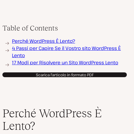
R
Table of Contents
i
p
r
Perché WordPress È Lento?
o
d
4 Passi per Capire Se il Vostro sito WordPress È
u
Lento
c
i
17 Modi per Risolvere un Sito WordPress Lento
v
i
d
Scarica l'articolo in formato PDF
e
o
Perché WordPress È
Lento?