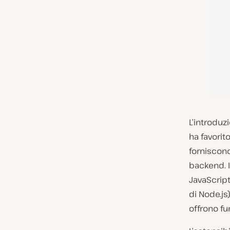
L’introduz
ha favorit
forniscono
backend. I
JavaScript
di Node.js
offrono fu