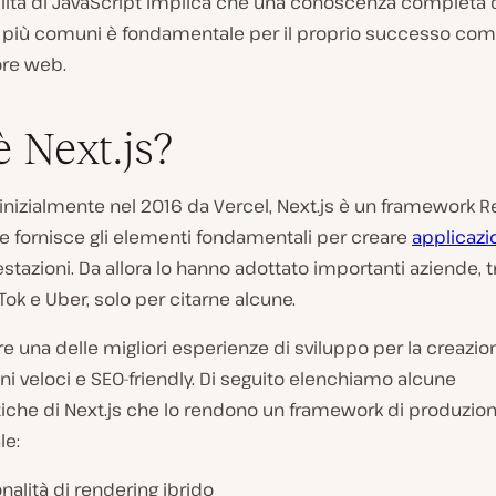
ilità di JavaScript implica che una conoscenza completa 
 più comuni è fondamentale per il proprio successo co
ore web.
è Next.js?
 inizialmente nel 2016 da Vercel, Next.js è un framework 
e fornisce gli elementi fondamentali per creare
applicazi
estazioni. Da allora lo hanno adottato importanti aziende, t
kTok e Uber, solo per citarne alcune.
fre una delle migliori esperienze di sviluppo per la creazio
ni veloci e SEO-friendly. Di seguito elenchiamo alcune
tiche di Next.js che lo rendono un framework di produzio
le:
nalità di rendering ibrido