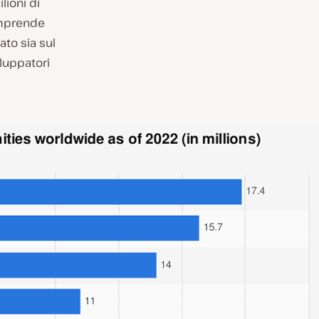
lioni di
omprende
ato sia sul
iluppatori