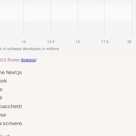
022. (Fonte:
Statista
)
e Next.js
ork
 e
i
 pacchetti
rse
 scrivere.