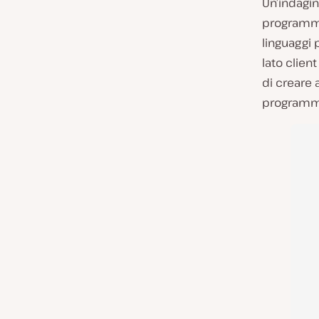
Un’indagin
programm
linguaggi 
lato clien
di creare 
programm