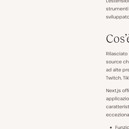
L’estensib
strumenti
sviluppat
Cos’
Rilasciato
source ch
ad alte pr
Twitch, Ti
Next.js of
applicazio
caratteris
ecceziona
Funzio