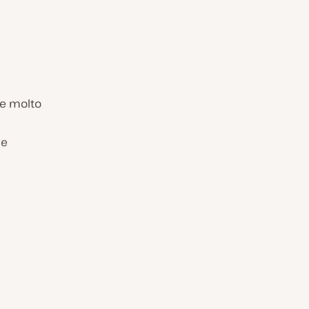
re molto
be