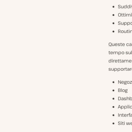
Suddi
Ottim
Suppor
Routin
Queste car
tempo sull
direttamen
supportare
Negoz
Blog
Dashb
Applic
Interf
Siti w