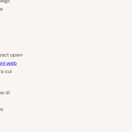
degli
me
React open-
oni web
ra cui
ne di
ne