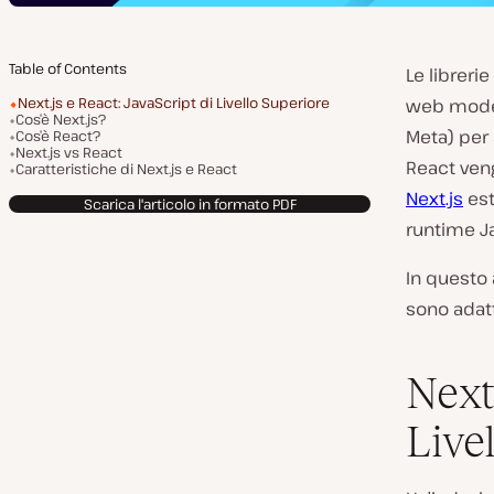
Table of Contents
Le libreri
Next.js e React: JavaScript di Livello Superiore
web modern
Cos’è Next.js?
Meta) per 
Cos’è React?
Next.js vs React
React ven
Caratteristiche di Next.js e React
Next.js
est
Scarica l'articolo in formato PDF
runtime J
In questo 
sono adatt
Next
Live