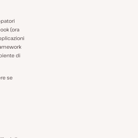
patori
book (ora
pplicazioni
framework
biente di
ere se