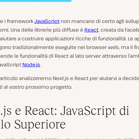
e e i framework
JavaScript
non mancano di certo agli svilup
i. Una delle librerie più diffuse è
React
, creata da Face
aiutare a costruire applicazioni ricche di funzionalità. Le a
gono tradizionalmente eseguite nei browser web, ma il 
ende le funzionalità di React al lato server attraverso l’am
avaScript
Node.js
.
articolo analizzeremo Next.js e React per aiutarvi a decid
i al vostro prossimo progetto.
.js e React: JavaScript di
llo Superiore