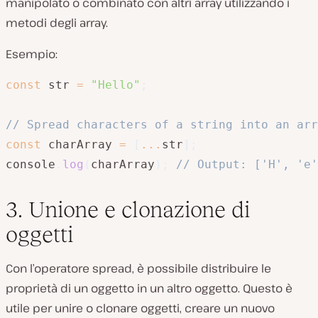
manipolato o combinato con altri array utilizzando i
metodi degli array.
Esempio:
const
 str 
=
"Hello"
;
// Spread characters of a string into an arr
const
 charArray 
=
[
...
str
]
;
console
.
log
(
charArray
)
;
// Output: ['H', 'e'
3. Unione e clonazione di
oggetti
Con l’operatore spread, è possibile distribuire le
proprietà di un oggetto in un altro oggetto. Questo è
utile per unire o clonare oggetti, creare un nuovo