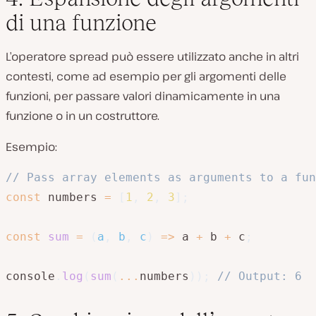
di una funzione
L’operatore spread può essere utilizzato anche in altri
contesti, come ad esempio per gli argomenti delle
funzioni, per passare valori dinamicamente in una
funzione o in un costruttore.
Esempio:
// Pass array elements as arguments to a fun
const
 numbers 
=
[
1
,
2
,
3
]
;
const
sum
=
(
a
,
 b
,
 c
)
=>
 a 
+
 b 
+
 c
;
console
.
log
(
sum
(
...
numbers
)
)
;
// Output: 6