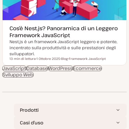
t
u
a
t
o
Cos’è Nest.js? Panoramica di un Leggero
Framework JavaScript
Nest.js è un framework JavaScript leggero e potente,
incentrato sulla produttività e sulle prestazioni degli
sviluppatori.
13 min di lettura
1 Ottobre 2025
Blog
Framework JavaScript
Tempo di lettura
D
P
A
a
o
r
JavaScript
Database
WordPress
Ecommerce
t
s
g
Sviluppo Web
a
t
o
a
t
m
g
y
e
g
p
n
i
e
t
o
o
r
n
a
t
Prodotti
a
Casi d’uso