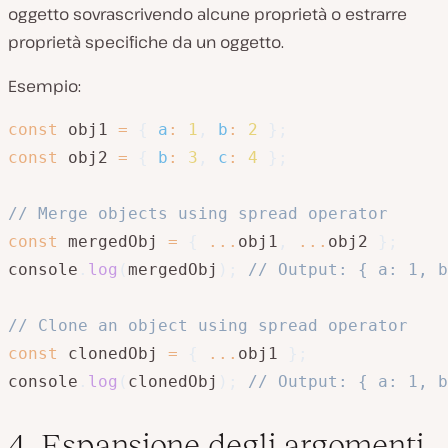
oggetto sovrascrivendo alcune proprietà o estrarre
proprietà specifiche da un oggetto.
Esempio:
const
 obj1 
=
{
a
:
1
,
b
:
2
}
;
const
 obj2 
=
{
b
:
3
,
c
:
4
}
;
// Merge objects using spread operator
const
 mergedObj 
=
{
...
obj1
,
...
obj2 
}
;
console
.
log
(
mergedObj
)
;
// Output: { a: 1, b
// Clone an object using spread operator
const
 clonedObj 
=
{
...
obj1 
}
;
console
.
log
(
clonedObj
)
;
// Output: { a: 1, b
4. Espansione degli argomenti