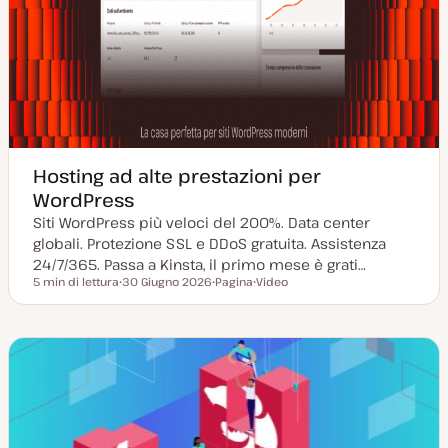
Hosting ad alte prestazioni per
WordPress
Siti WordPress più veloci del 200%. Data center
globali. Protezione SSL e DDoS gratuita. Assistenza
24/7/365. Passa a Kinsta, il primo mese è grati…
5 min di lettura
30 Giugno 2026
Pagina
Video
Tempo di lettura
D
P
T
a
o
i
t
s
p
a
t
o
a
t
d
g
y
i
g
p
c
i
e
o
o
n
r
t
n
e
a
n