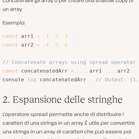
concatenare gli array o per creare una shallow copy di
un array.
Esempio:
const
 arr1 
=
[
1
,
2
,
3
]
;
const
 arr2 
=
[
4
,
5
,
6
]
;
// Concatenate arrays using spread operator
const
 concatenatedArr 
=
[
...
arr1
,
...
arr2
]
;
console
.
log
(
concatenatedArr
)
;
// Output: [1,
2. Espansione delle stringhe
L’operatore spread permette anche di distribuire i
caratteri di una stringa in un array. È utile per convertire
una stringa in un array di caratteri che può essere poi