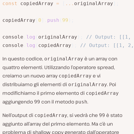
const
 copiedArray 
=
[
...
originalArray
]
;
copiedArray
[
0
]
.
push
(
99
)
;
console
.
log
(
originalArray
)
;
// Output: [[1, 
console
.
log
(
copiedArray
)
;
// Output: [[1, 2,
In questo codice,
è un array con
originalArray
quattro elementi. Utilizzando l’operatore spread,
creiamo un nuovo array
e vi
copiedArray
distribuiamo gli elementi di
. Poi
originalArray
modifichiamo il primo elemento di
copiedArray
aggiungendo
con il metodo
.
99
push
Nell’output di
, si vedrà che
è stato
copiedArray
99
aggiunto all’array del primo elemento. Ma c’è un
problema di shallow copy generato dall’operatore