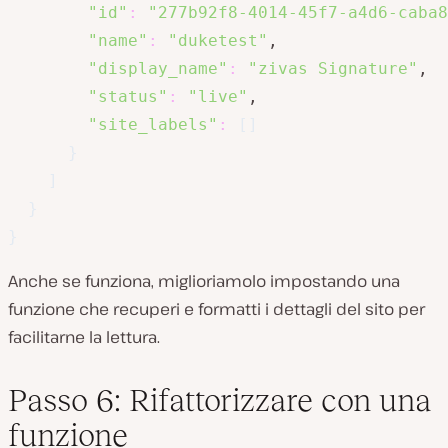
"id"
:
"277b92f8-4014-45f7-a4d6-caba8
"name"
:
"duketest"
,

"display_name"
:
"zivas Signature"
,

"status"
:
"live"
,

"site_labels"
:
[
]
}
]
}
}
Anche se funziona, miglioriamolo impostando una
funzione che recuperi e formatti i dettagli del sito per
facilitarne la lettura.
Passo 6: Rifattorizzare con una
funzione