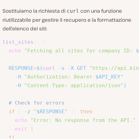
Sostituiamo la richiesta di
con una funzione
curl
riutilizzabile per gestire il recupero e la formattazione
dell’elenco dei siti:
list_sites
(
)
{
echo
"Fetching all sites for company ID: 
$
RESPONSE
=
$(
curl
-s
-X
 GET 
"https://api.kin
-H
"Authorization: Bearer 
$API_KEY
"
-H
"Content-Type: application/json"
)
# Check for errors
if
[
-z
"
$RESPONSE
"
]
;
then
echo
"Error: No response from the API."
exit
1
fi