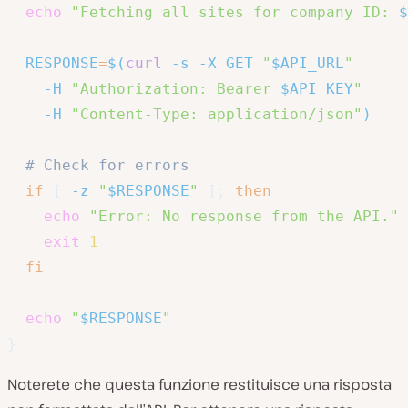
echo
"Fetching all sites for company ID: 
$
RESPONSE
=
$(
curl
-s
-X
 GET 
"
$API_URL
"
-H
"Authorization: Bearer 
$API_KEY
"
-H
"Content-Type: application/json"
)
# Check for errors
if
[
-z
"
$RESPONSE
"
]
;
then
echo
"Error: No response from the API."
exit
1
fi
echo
"
$RESPONSE
"
}
Noterete che questa funzione restituisce una risposta