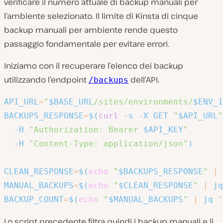
verificare il numero attuale di backup manuali per
l’ambiente selezionato. Il limite di Kinsta di cinque
backup manuali per ambiente rende questo
passaggio fondamentale per evitare errori.
Iniziamo con il recuperare l’elenco dei backup
utilizzando l’endpoint
dell’API.
/backups
API_URL
=
"
$BASE_URL
/sites/environments/
$ENV_I
BACKUPS_RESPONSE
=
$(
curl
-s
-X
 GET 
"
$API_URL
"
-H
"Authorization: Bearer 
$API_KEY
"
-H
"Content-Type: application/json"
)
CLEAN_RESPONSE
=
$(
echo
"
$BACKUPS_RESPONSE
"
|
MANUAL_BACKUPS
=
$(
echo
"
$CLEAN_RESPONSE
"
|
 jq
BACKUP_COUNT
=
$(
echo
"
$MANUAL_BACKUPS
"
|
 jq 
'
Lo script precedente filtra quindi i backup manuali e li