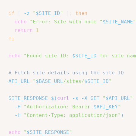
if
[
-z
"
$SITE_ID
"
]
;
then
echo
"Error: Site with name "
$SITE_NAME
"
return
1
fi
echo
"Found site ID: 
$SITE_ID
 for site nam
# Fetch site details using the site ID
API_URL
=
"
$BASE_URL
/sites/
$SITE_ID
"
SITE_RESPONSE
=
$(
curl
-s
-X
 GET 
"
$API_URL
"
-H
"Authorization: Bearer 
$API_KEY
"
-H
"Content-Type: application/json"
)
echo
"
$SITE_RESPONSE
"