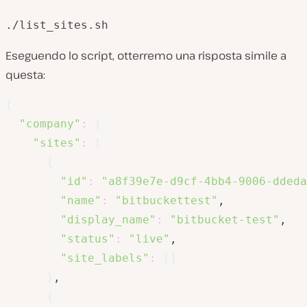
./list_sites.sh
Eseguendo lo script, otterremo una risposta simile a
questa:
{
"company"
:
{
"sites"
:
[
{
"id"
:
"a8f39e7e-d9cf-4bb4-9006-ddeda
"name"
:
"bitbuckettest"
,

"display_name"
:
"bitbucket-test"
,

"status"
:
"live"
,

"site_labels"
:
[
]
}
,

{