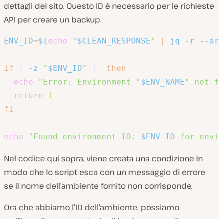
dettagli del sito. Questo ID è necessario per le richieste
API per creare un backup.
ENV_ID
=
$(
echo
"
$CLEAN_RESPONSE
"
|
 jq 
-r
--ar
if
[
-z
"
$ENV_ID
"
]
;
then
echo
"Error: Environment "
$ENV_NAME
" not f
return
1
fi
echo
"Found environment ID: 
$ENV_ID
 for envi
Nel codice qui sopra, viene creata una condizione in
modo che lo script esca con un messaggio di errore
se il nome dell’ambiente fornito non corrisponde.
Ora che abbiamo l’ID dell’ambiente, possiamo