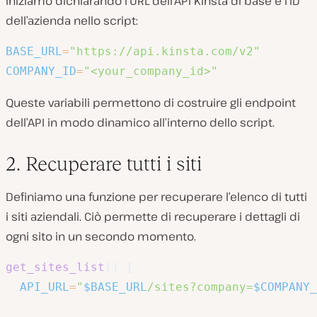
Iniziamo dichiarando l’URL dell’API Kinsta di base e l’ID
dell’azienda nello script:
BASE_URL
=
"https://api.kinsta.com/v2"
COMPANY_ID
=
"<your_company_id>"
Queste variabili permettono di costruire gli endpoint
dell’API in modo dinamico all’interno dello script.
2. Recuperare tutti i siti
Definiamo una funzione per recuperare l’elenco di tutti
i siti aziendali. Ciò permette di recuperare i dettagli di
ogni sito in un secondo momento.
get_sites_list
(
)
{
API_URL
=
"
$BASE_URL
/sites?company=
$COMPANY_