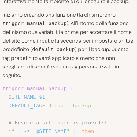
interattivamente l’ambiente di cui eseguire il backup.
Iniziamo creando una funzione (la chiameremo
). All’interno della funzione,
trigger_manual_backup
definiamo due variabili: la prima per accettare il nome
del sito come input e la seconda per impostare un tag
predefinito (
) per il backup. Questo
default-backup
tag predefinito verrà applicato a meno che non
scegliamo di specificare un tag personalizzato in
seguito.
trigger_manual_backup
(
)
{
SITE_NAME
=
$1
DEFAULT_TAG
=
"default-backup"
# Ensure a site name is provided
if
[
-z
"
$SITE_NAME
"
]
;
then