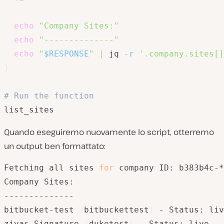
echo
"Company Sites:"
echo
"--------------"
echo
"
$RESPONSE
"
|
 jq 
-r
'.company.sites[]
}
# Run the function
list_sites
Quando eseguiremo nuovamente lo script, otterremo
un output ben formattato:
Fetching all sites 
for
 company ID: b383b4c-*
Company Sites:

--------------

bitbucket-test 
(
bitbuckettest
)
 - Status: liv
zivas Signature 
(
duketest
)
 - Status: live