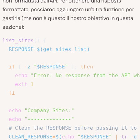
non formattata dall’API. Per ottenere una risposta
formattata, possiamo aggiungere un’altra funzione per
gestirla (ma non è questo il nostro obiettivo in questa
sezione):
list_sites
(
)
{
RESPONSE
=
$(
get_sites_list
)
if
[
-z
"
$RESPONSE
"
]
;
then
echo
"Error: No response from the API wh
exit
1
fi
echo
"Company Sites:"
echo
"--------------"
# Clean the RESPONSE before passing it to 
CLEAN_RESPONSE
=
$(
echo
"
$RESPONSE
"
|
tr
-d