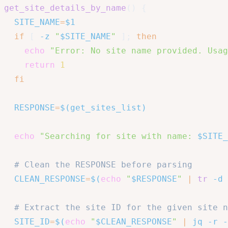
get_site_details_by_name
(
)
{
SITE_NAME
=
$1
if
[
-z
"
$SITE_NAME
"
]
;
then
echo
"Error: No site name provided. Usag
return
1
fi
RESPONSE
=
$(
get_sites_list
)
echo
"Searching for site with name: 
$SITE_
# Clean the RESPONSE before parsing
CLEAN_RESPONSE
=
$(
echo
"
$RESPONSE
"
|
tr
-d
# Extract the site ID for the given site n
SITE_ID
=
$(
echo
"
$CLEAN_RESPONSE
"
|
 jq 
-r
-