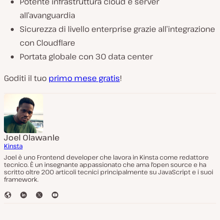
Potente infrastruttura cloud e server
all’avanguardia
Sicurezza di livello enterprise grazie all’integrazione
con Cloudflare
Portata globale con 30 data center
Goditi il tuo
primo mese gratis
!
Joel Olawanle
Kinsta
Joel è uno Frontend developer che lavora in Kinsta come redattore
tecnico. È un insegnante appassionato che ama l'open source e ha
scritto oltre 200 articoli tecnici principalmente su JavaScript e i suoi
framework.
S
L
T
Y
i
i
w
o
t
n
i
u