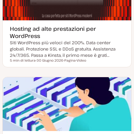
Hosting ad alte prestazioni per
WordPress
Siti WordPress più veloci del 200%. Data center
globali. Protezione SSL e DDoS gratuita. Assistenza
24/7/365. Passa a Kinsta, il primo mese è grati…
5 min di lettura
30 Giugno 2026
Pagina
Video
Tempo di lettura
D
P
T
a
o
i
t
s
p
a
t
o
a
t
d
g
y
i
g
p
c
i
e
o
o
n
r
t
n
e
a
n
t
u
a
t
o