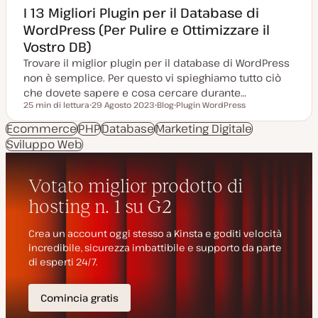
I 13 Migliori Plugin per il Database di
WordPress (Per Pulire e Ottimizzare il
Vostro DB)
Trovare il miglior plugin per il database di WordPress
non è semplice. Per questo vi spieghiamo tutto ciò
che dovete sapere e cosa cercare durante…
25 min di lettura
29 Agosto 2023
Blog
Plugin WordPress
Tempo di lettura
D
P
A
a
o
r
Ecommerce
PHP
Database
Marketing Digitale
t
s
g
Sviluppo Web
a
t
o
a
t
m
g
y
e
g
p
n
i
e
t
o
o
r
n
a
t
a