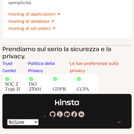
semplicità.
Hosting di applicazioni
Hosting di database
Hosting di siti statici
Prendiamo sul serio la sicurezza e la
privacy.
Trust
Politica della
Le tue preferenze sulla
Center
Privacy
privacy
SOC 2
ISO
Type II
27001
GDPR
CCPA
Kinsta
Kinsta
Kinsta
Kinsta
Kinsta
Cambia
su
su
su
su
su
lingua