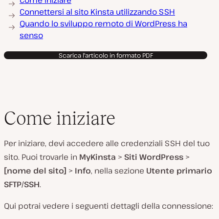
Come iniziare
Connettersi al sito Kinsta utilizzando SSH
Quando lo sviluppo remoto di WordPress ha
senso
Scarica l'articolo in formato PDF
Come iniziare
Per iniziare, devi accedere alle credenziali SSH del tuo
sito. Puoi trovarle in
MyKinsta
>
Siti WordPress
>
[nome del sito]
>
Info
, nella sezione
Utente primario
SFTP/SSH
.
Qui potrai vedere i seguenti dettagli della connessione: