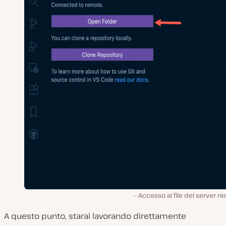
Accesso ai file del server r
A questo punto, starai lavorando direttamente