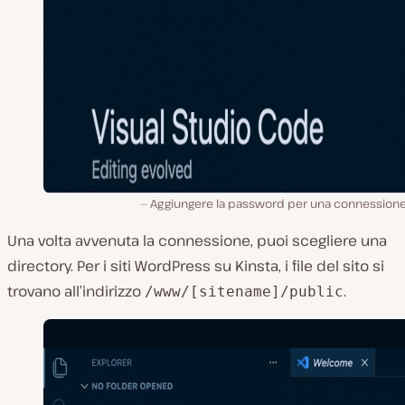
Aggiungere la password per una connessione
Una volta avvenuta la connessione, puoi scegliere una
directory. Per i siti WordPress su Kinsta, i file del sito si
trovano all’indirizzo
.
/www/[sitename]/public