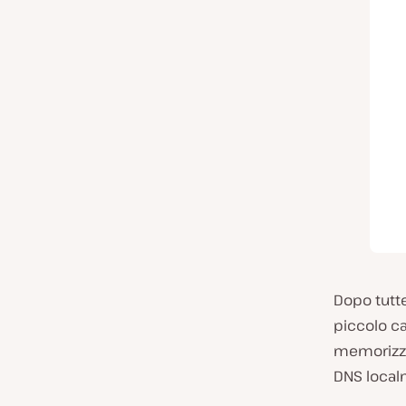
Dopo tutt
piccolo ca
memorizza
DNS local