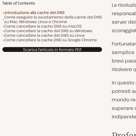
Table of Contents
La risoluz
Introduzione alla cache del DNS
responsabi
Come eseguire lo svuotamento della cache del DNS
server de
su Mac, Windows, Linux e Chrome
Come cancellare la cache DNS su macOS
scoraggiat
Come cancellare la cache del DNS su Windows
Come cancellare la cache del DNS su Linux
Come cancellare la cache DNS su Google Chrome
Fortunata
Scarica l'articolo in formato PDF
semplice 
brevi pass
risolvere 
In questo 
potresti a
mondo rea
superare q
indipende
Prefe