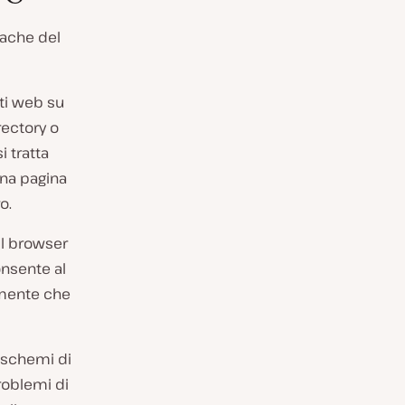
cache del
iti web su
rectory o
si tratta
una pagina
o.
il browser
consente al
damente che
 schemi di
roblemi di