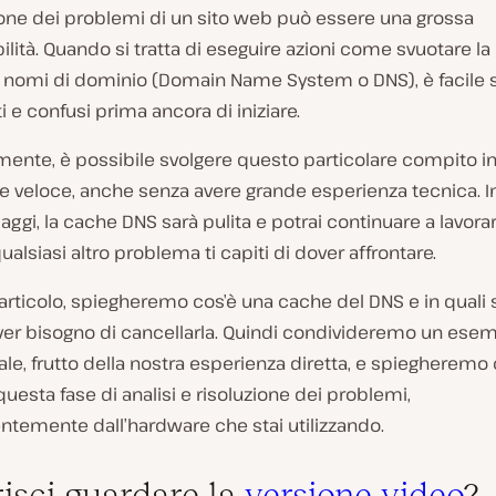
ione dei problemi di un sito web può essere una grossa
lità. Quando si tratta di eseguire azioni come svuotare la
i nomi di dominio (Domain Name System o DNS), è facile s
i e confusi prima ancora di iniziare.
mente, è possibile svolgere questo particolare compito 
e veloce, anche senza avere grande esperienza tecnica. I
aggi, la cache DNS sarà pulita e potrai continuare a lavora
qualsiasi altro problema ti capiti di dover affrontare.
articolo, spiegheremo cos’è una cache del DNS e in quali s
ver bisogno di cancellarla. Quindi condivideremo un esem
le, frutto della nostra esperienza diretta, e spiegherem
uesta fase di analisi e risoluzione dei problemi,
ntemente dall’hardware che stai utilizzando.
risci guardare la
versione video
?