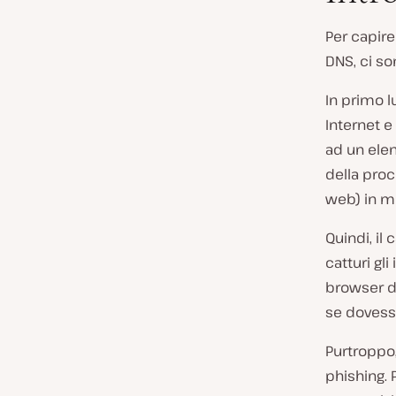
Per capire
DNS, ci so
In primo l
Internet e
ad un elen
della proc
web) in m
Quindi, il
catturi gli
browser di
se dovesse
Purtroppo,
phishing.