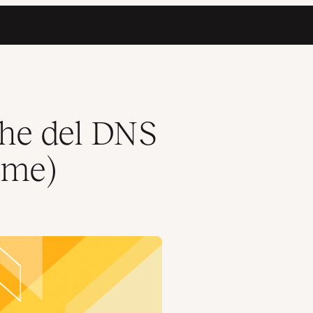
che del DNS
ome)