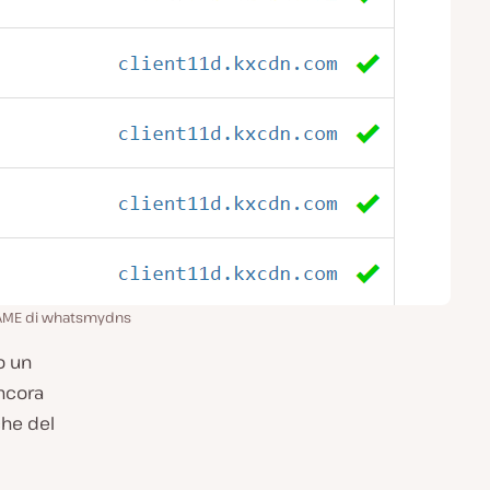
NAME di whatsmydns
o un
ncora
che del