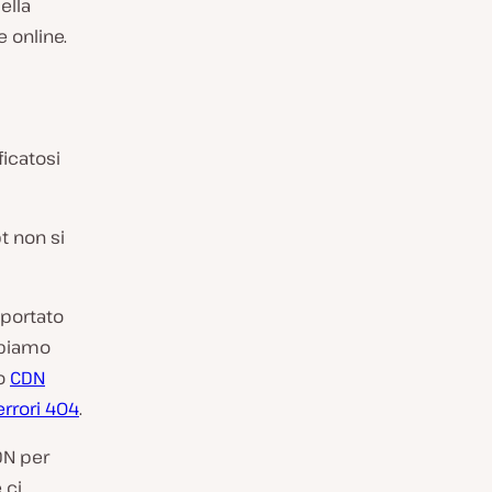
ella
 online.
icatosi
t non si
pportato
bbiamo
io
CDN
errori 404
.
DN per
 ci