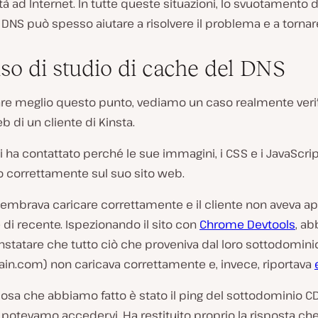
tà ad Internet. In tutte queste situazioni, lo svuotamento d
DNS può spesso aiutare a risolvere il problema e a tornare
so di studio di cache del DNS
rare meglio questo punto, vediamo un caso realmente verif
eb di un cliente di Kinsta.
 ci ha contattato perché le sue immagini, i CSS e i JavaScrip
o correttamente sul suo sito web.
 sembrava caricare correttamente e il cliente non aveva a
di recente. Ispezionando il sito con
Chrome Devtools
, a
nstatare che tutto ciò che proveniva dal loro sottodomin
ain.com
) non caricava correttamente e, invece, riportava
osa che abbiamo fatto è stato il ping del sottodominio C
potevamo accedervi. Ha restituito proprio la risposta che