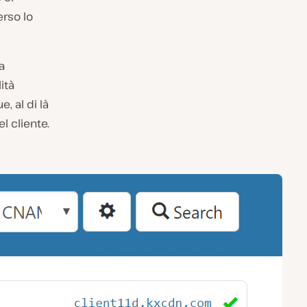
erso lo
a
ità
, al di là
l cliente.