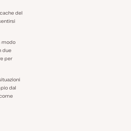
 cache del
entirsi
in modo
n due
re per
ituazioni
pio dal
o come