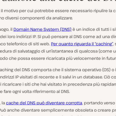
 il motivo per cui potrebbe essere necessario ripulire la 
no diversi componenti da analizzare.
R
uogo, il
Domain Name System (DNS)
è un indice di tutti i s
i
 dei loro indirizzi IP. Si può pensare al DNS come ad una di
p
r
co telefonico di siti web.
Per quanto riguarda il “caching”
, 
o
edura di salvataggio di un’istantanea di qualcosa (come 
d
u
odo che possa essere ricaricata più velocemente in futur
c
i
 caching del DNS comporta che il sistema operativo (OS) o 
v
i
 indirizzi IP visitati di recente e li salvi in un database. Ciò 
d
e
 ricaricare i siti che hai visitato in precedenza più rapi
o
 fare ogni volta riferimento al DNS.
 la
cache del DNS può diventare corrotta
, portando verso
 Può anche diventare semplicemente obsoleta o creare p