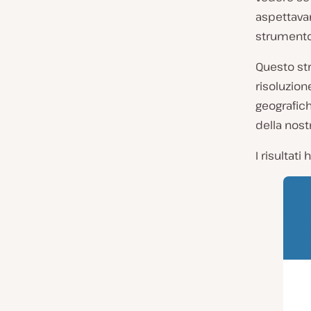
aspettavam
strument
Questo str
risoluzion
geografich
della nostr
I risultat