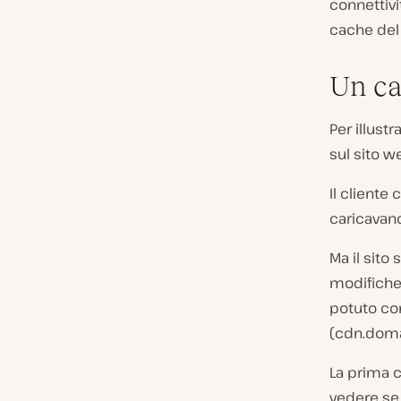
connettivi
cache del 
Un ca
Per illust
sul sito w
Il cliente
caricavan
Ma il sito
modifiche 
potuto co
(
cdn.dom
La prima c
vedere se 