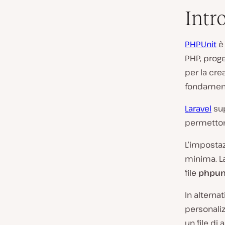
Intr
PHPUnit
è 
PHP, proge
per la cre
fondamenta
Laravel
sup
permettono
L’impostaz
minima. La
file
phpun
In alternat
personaliz
un file di