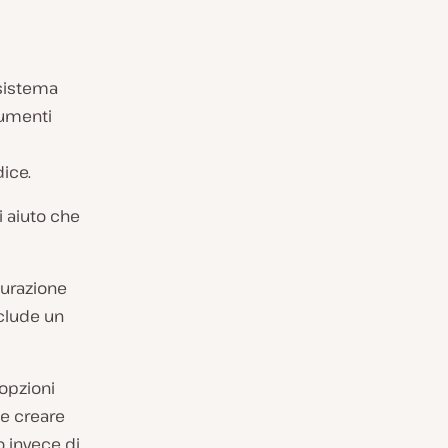
osistema
rumenti
dice.
 aiuto che
gurazione
nclude un
 opzioni
le creare
o invece di