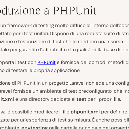
oduzione a PHPUnit
un framework di testing molto diffuso all’interno dell’ec
ttato per i test unitari. Dispone di una robusta suite di st
azione e l’esecuzione di test che lo rendono una risorsa
le per garantire l’affidabilità e la qualità della base di co
porta i test con
PHPUnit
e fornisce dei comodi metodi di
 di testare la propria applicazione.
ione di PHPUnit in un progetto Laravel richiede una confi
ravel fornisce un ambiente di test preconfigurato, che i
it.xml
e una directory dedicata ai
test
per i propri file.
iva, è possibile modificare il file
phpunit.xml
per definire
zate per un’esperienza di test su misura. È anche possibi
 ambiente
.env.testing
nella cartella principale del progett