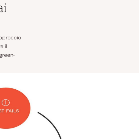
ai
approccio
e il
green-