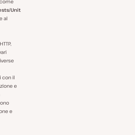
o come
ests/Unit
e al
 HTTP,
vari
diverse
 con il
zione e
a
sono
ione e