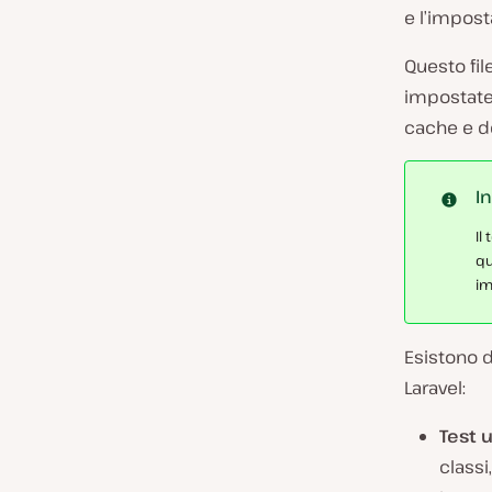
e l’impost
Questo fil
impostate 
cache e de
I
Il
qu
im
Esistono d
Laravel:
Test u
classi