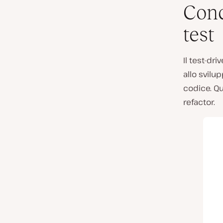
Conc
test
Il test-dr
allo svilu
codice. Q
refactor.