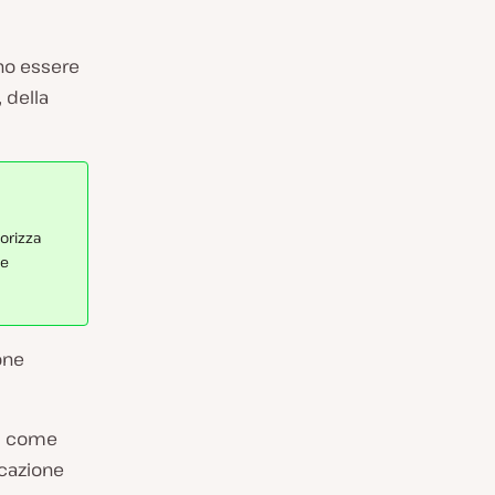
ono essere
 della
morizza
 e
one
e, come
icazione