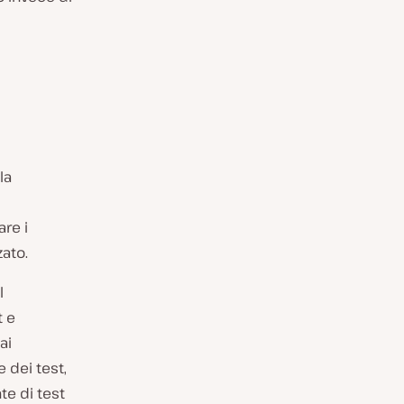
la
re i
zato.
l
t e
ai
 dei test,
te di test