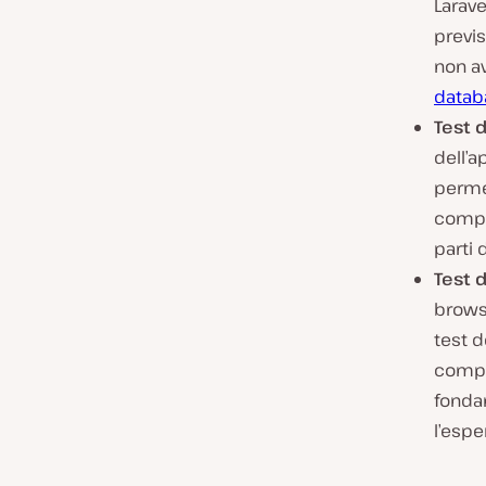
Larave
previs
non av
datab
Test d
dell’a
permet
compon
parti 
Test 
browse
test d
compil
fonda
l’espe