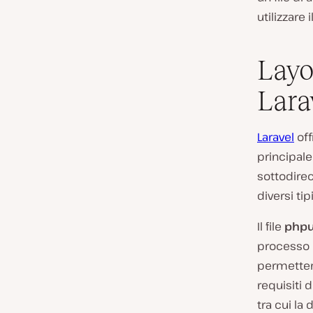
utilizzare i
Layo
Lara
Laravel
off
principale
sottodire
diversi ti
Il file
phpu
processo d
permetter
requisiti 
tra cui la 