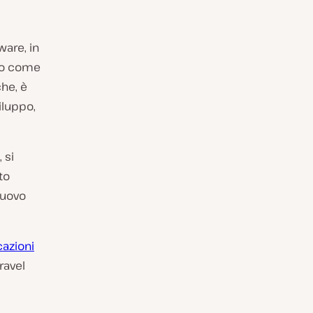
ware, in
ino come
che, è
iluppo,
 si
to
nuovo
cazioni
ravel