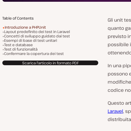
Table of Contents
Gli unit t
Introduzione a PHPUnit
quanto ga
Layout predefinito dei test in Laravel
previsto i
Concetti di sviluppo guidato dai test
Esempi di base di test unitari
possibile 
Test e database
Test di funzionalità
ottenendo 
Confermare la copertura dei test
Scarica l'articolo in formato PDF
In una pip
possono e
modifiche 
codice non
Questo art
Laravel
, s
distribuita