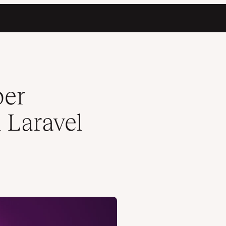
per
i Laravel