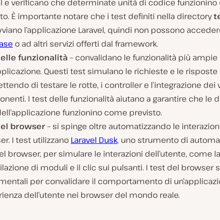
l e verificano che determinate unità di codice funzionin
to. È importante notare che i test definiti nella directory
t
viano l’applicazione Laravel, quindi non possono acceder
ase
o ad altri servizi offerti dal framework.
elle funzionalità –
convalidano le funzionalità più ampie
pplicazione. Questi test simulano le richieste e le risposte
tendo di testare le rotte, i controller e l’integrazione dei 
enti. I test delle funzionalità aiutano a garantire che le 
dell’applicazione funzionino come previsto.
del browser –
si spinge oltre automatizzando le interazioni
r. I test utilizzano
Laravel Dusk
, uno strumento di automa
el browser, per simulare le interazioni dell’utente, come l
azione di moduli e il clic sui pulsanti. I test del browser 
mentali per convalidare il comportamento di un’applicaz
rienza dell’utente nei browser del mondo reale.