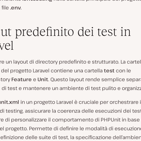
l file
.env
.
ut predefinito dei test in
vel
re un layout di directory predefinito e strutturato. La cartel
 del progetto Laravel contiene una cartella
test
con le
ctory
Feature
e
Unit
. Questo layout rende semplice separa
pi di test e mantenere un ambiente di test pulito e organiz
nit.xml
in un progetto Laravel è cruciale per orchestrare i
i testing, assicurare la coerenza delle esecuzioni dei tes
e di personalizzare il comportamento di PHPUnit in base 
del progetto. Permette di definire le modalità di esecuzione
definizione delle suite di test, la specificazione dell’ambien