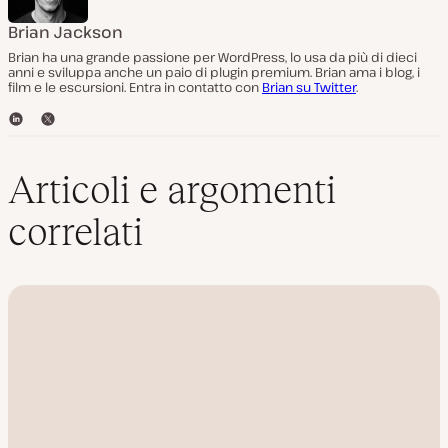
Brian Jackson
Brian ha una grande passione per WordPress, lo usa da più di dieci
anni e sviluppa anche un paio di plugin premium. Brian ama i blog, i
film e le escursioni. Entra in contatto con
Brian su Twitter
.
L
T
i
w
n
i
k
t
Articoli e argomenti
e
t
d
e
correlati
I
r
n