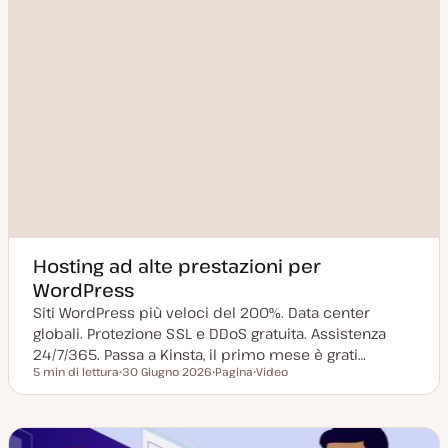
Hosting ad alte prestazioni per
WordPress
Siti WordPress più veloci del 200%. Data center
globali. Protezione SSL e DDoS gratuita. Assistenza
24/7/365. Passa a Kinsta, il primo mese è grati…
5 min di lettura
30 Giugno 2026
Pagina
Video
Tempo di lettura
D
P
T
a
o
i
t
s
p
a
t
o
a
t
d