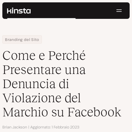
Navig
Kinsta®
Cerca
Piattaforma
Soluzioni
Accedi
Prova gratis
Home
Centro Risorse
Blog
Come e Perché Presentare una Denuncia di Violazione del Marc
Branding del Sito
Prezzi
Risorse
Come e Perché
Contatti
Presentare una
Denuncia di
Violazione del
Marchio su Facebook
Autore
Brian Jackson
Aggiornato
1 Febbraio 2023