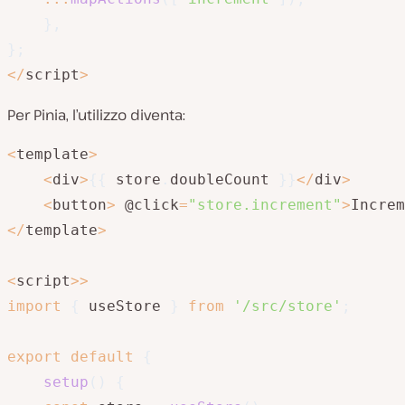
}
,
}
;
<
/
script
>
Per Pinia, l’utilizzo diventa:
<
template
>
<
div
>
{
{
 store
.
doubleCount 
}
}
<
/
div
>
<
button
>
 @click
=
"store.increment"
>
Increm
<
/
template
>
<
script
>>
import
{
 useStore 
}
from
'/src/store'
;
export
default
{
setup
(
)
{