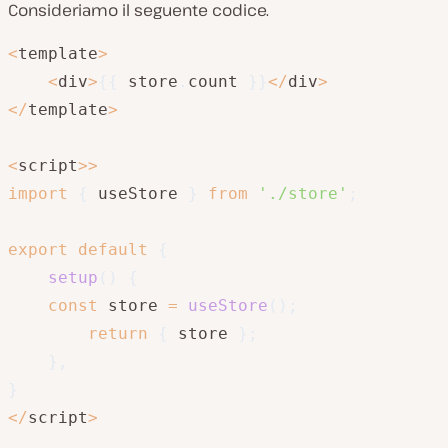
Consideriamo il seguente codice.
<
template
>
<
div
>
{
{
 store
.
count 
}
}
<
/
div
>
<
/
template
>
<
script
>>
import
{
 useStore 
}
from
'./store'
;
export
default
{
setup
(
)
{
const
 store 
=
useStore
(
)
;
return
{
 store 
}
;
}
,
}
<
/
script
>