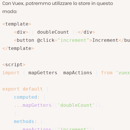
Con Vuex, potremmo utilizzare lo store in questo
modo:
<
template
>
<
div
>
{
{
 doubleCount 
}
}
<
/
div
>
<
button @click
=
"increment"
>
Increment
<
/
bu
<
/
template
>
<
script
>
import
{
 mapGetters
,
 mapActions 
}
from
'vuex
export
default
{
computed
:
{
...
mapGetters
(
[
'doubleCount'
]
)
,
}
,
methods
:
{
...
mapActions
(
[
'increment'
]
)
,