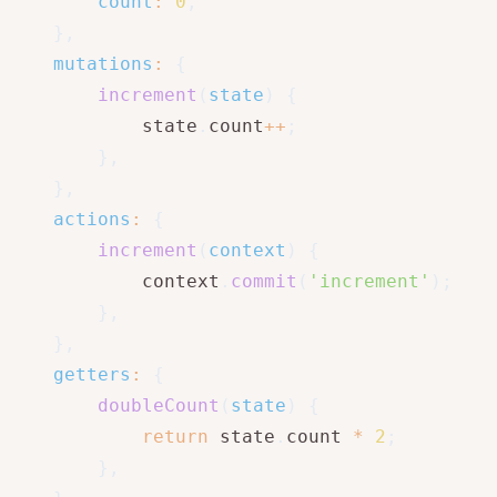
count
:
0
,
}
,
mutations
:
{
increment
(
state
)
{
            state
.
count
++
;
}
,
}
,
actions
:
{
increment
(
context
)
{
            context
.
commit
(
'increment'
)
;
}
,
}
,
getters
:
{
doubleCount
(
state
)
{
return
 state
.
count 
*
2
;
}
,