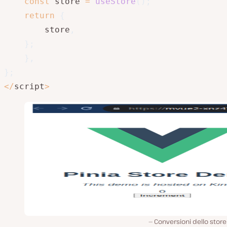
const
 store 
=
useStore
(
)
;
return
{
		store
,
}
;
}
,
}
;
<
/
script
>
Conversioni dello store 