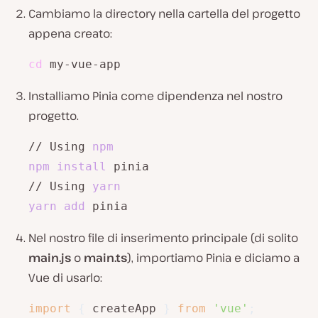
Cambiamo la directory nella cartella del progetto
appena creato:
cd
 my-vue-app
Installiamo Pinia come dipendenza nel nostro
progetto.
// Using 
npm
npm
install
 pinia

// Using 
yarn
yarn
add
 pinia
Nel nostro file di inserimento principale (di solito
main.js
o
main.ts
), importiamo Pinia e diciamo a
Vue di usarlo:
import
{
 createApp 
}
from
'vue'
;