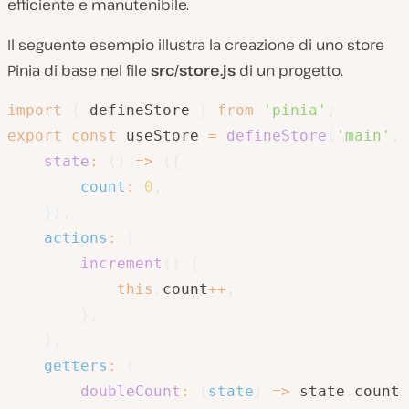
efficiente e manutenibile.
Il seguente esempio illustra la creazione di uno store
Pinia di base nel file
src/store.js
di un progetto.
import
{
 defineStore 
}
from
'pinia'
;
export
const
 useStore 
=
defineStore
(
'main'
,
state
:
(
)
=>
(
{
count
:
0
,
}
)
,
actions
:
{
increment
(
)
{
this
.
count
++
;
}
,
}
,
getters
:
{
doubleCount
:
(
state
)
=>
 state
.
count 