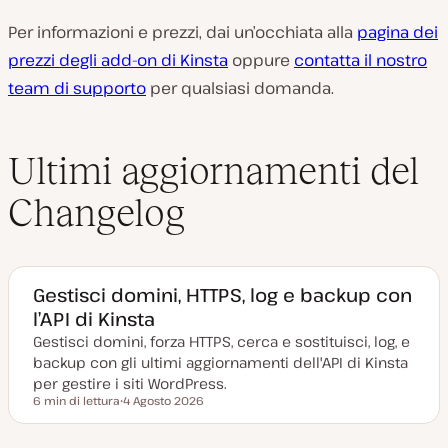
Per informazioni e prezzi, dai un’occhiata alla
pagina dei
prezzi degli add-on di Kinsta
oppure
contatta il nostro
team di supporto
per qualsiasi domanda.
Ultimi aggiornamenti del
Changelog
Gestisci domini, HTTPS, log e backup con
l’API di Kinsta
Gestisci domini, forza HTTPS, cerca e sostituisci, log, e
backup con gli ultimi aggiornamenti dell'API di Kinsta
per gestire i siti WordPress.
6 min di lettura
4 Agosto 2026
Tempo di lettura
D
a
t