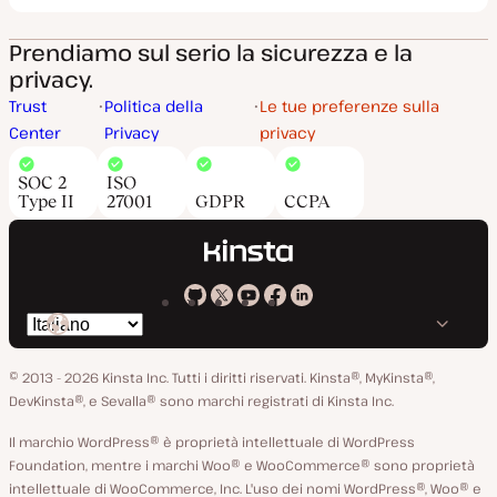
Prendiamo sul serio la sicurezza e la
privacy.
Trust
Politica della
Le tue preferenze sulla
Center
Privacy
privacy
SOC 2
ISO
Type II
27001
GDPR
CCPA
Kinsta
Kinsta
Kinsta
Kinsta
Kinsta
Cambia
su
su
su
su
su
lingua
GitHub
X
YouTube
Facebook
LinkedIn
© 2013 - 2026 Kinsta Inc. Tutti i diritti riservati.
Kinsta®, MyKinsta®,
DevKinsta®, e Sevalla® sono marchi registrati di Kinsta Inc.
Il marchio WordPress® è proprietà intellettuale di WordPress
Foundation, mentre i marchi Woo® e WooCommerce® sono proprietà
intellettuale di WooCommerce, Inc. L'uso dei nomi WordPress®, Woo® e