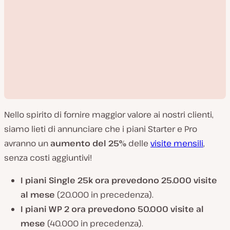
Nello spirito di fornire maggior valore ai nostri clienti,
siamo lieti di annunciare che i piani Starter e Pro
avranno un
aumento del 25%
delle
visite mensili
,
senza costi aggiuntivi!
R
i
I piani Single 25k ora prevedono 25.000 visite
p
r
al mese
(20.000 in precedenza).
o
d
I piani WP 2 ora prevedono 50.000 visite al
u
c
mese
(40.000 in precedenza).
i