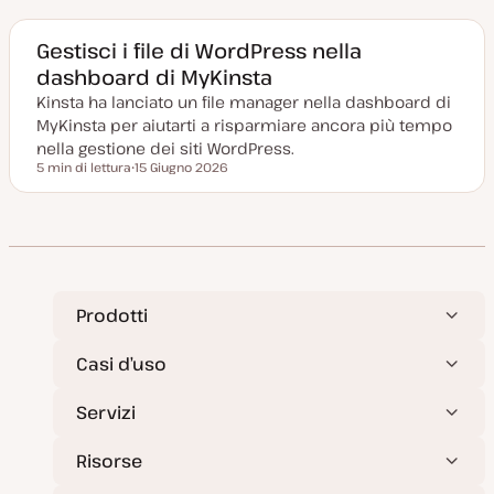
t
a
a
g
Gestisci i file di WordPress nella
g
dashboard di MyKinsta
i
o
Kinsta ha lanciato un file manager nella dashboard di
r
n
MyKinsta per aiutarti a risparmiare ancora più tempo
a
t
nella gestione dei siti WordPress.
a
5 min di lettura
15 Giugno 2026
Tempo di lettura
D
a
t
a
a
g
g
i
o
r
Prodotti
n
a
t
Casi d’uso
a
Servizi
Risorse