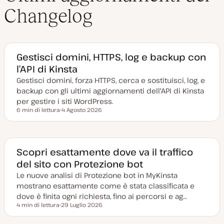
Changelog
Gestisci domini, HTTPS, log e backup con
l’API di Kinsta
Gestisci domini, forza HTTPS, cerca e sostituisci, log, e
backup con gli ultimi aggiornamenti dell'API di Kinsta
per gestire i siti WordPress.
6 min di lettura
4 Agosto 2026
Tempo di lettura
D
a
t
a
a
g
Scopri esattamente dove va il traffico
g
del sito con Protezione bot
i
o
Le nuove analisi di Protezione bot in MyKinsta
r
n
mostrano esattamente come è stata classificata e
a
t
dove è finita ogni richiesta, fino ai percorsi e ag…
a
4 min di lettura
29 Luglio 2026
Tempo di lettura
D
a