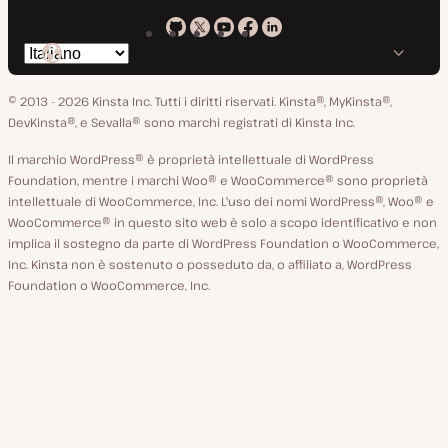
Kinsta
Kinsta
Kinsta
Kinsta
Kinsta
Cambia
su
su
su
su
su
lingua
GitHub
X
YouTube
Facebook
LinkedIn
© 2013 - 2026 Kinsta Inc. Tutti i diritti riservati.
Kinsta®, MyKinsta®,
DevKinsta®, e Sevalla® sono marchi registrati di Kinsta Inc.
Il marchio WordPress® è proprietà intellettuale di WordPress
Foundation, mentre i marchi Woo® e WooCommerce® sono proprietà
intellettuale di WooCommerce, Inc. L'uso dei nomi WordPress®, Woo® e
WooCommerce® in questo sito web è solo a scopo identificativo e non
implica il sostegno da parte di WordPress Foundation o WooCommerce,
Inc. Kinsta non è sostenuto o posseduto da, o affiliato a, WordPress
Foundation o WooCommerce, Inc.