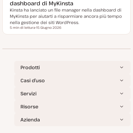
dashboard di MyKinsta
i
o
Kinsta ha lanciato un file manager nella dashboard di
r
n
MyKinsta per aiutarti a risparmiare ancora più tempo
a
t
nella gestione dei siti WordPress.
a
5 min di lettura
15 Giugno 2026
Tempo di lettura
D
a
t
a
a
g
g
i
o
r
Prodotti
n
a
t
Casi d’uso
a
Servizi
Risorse
Azienda