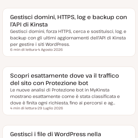
Gestisci domini, HTTPS, log e backup con
l’API di Kinsta
Gestisci domini, forza HTTPS, cerca e sostituisci, log, e
backup con gli ultimi aggiornamenti dell'API di Kinsta
per gestire i siti WordPress.
6 min di lettura
4 Agosto 2026
Tempo di lettura
D
a
t
a
a
g
Scopri esattamente dove va il traffico
g
del sito con Protezione bot
i
o
Le nuove analisi di Protezione bot in MyKinsta
r
n
mostrano esattamente come è stata classificata e
a
t
dove è finita ogni richiesta, fino ai percorsi e ag…
a
4 min di lettura
29 Luglio 2026
Tempo di lettura
D
a
t
a
a
g
Gestisci i file di WordPress nella
g