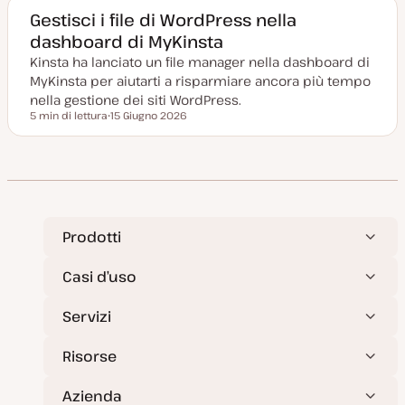
a
g
Gestisci i file di WordPress nella
g
dashboard di MyKinsta
i
o
Kinsta ha lanciato un file manager nella dashboard di
r
n
MyKinsta per aiutarti a risparmiare ancora più tempo
a
t
nella gestione dei siti WordPress.
a
5 min di lettura
15 Giugno 2026
Tempo di lettura
D
a
t
a
a
g
g
i
o
r
Prodotti
n
a
t
Casi d’uso
a
Servizi
Risorse
Azienda