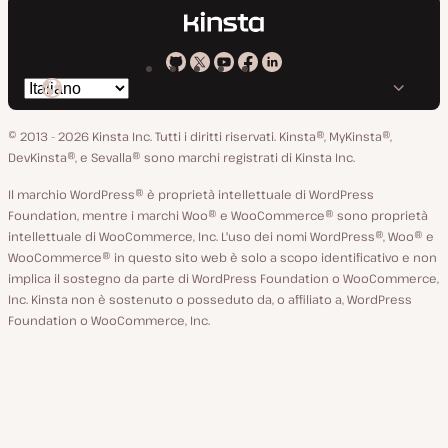
Kinsta
Kinsta
Kinsta
Kinsta
Kinsta
Cambia
su
su
su
su
su
lingua
GitHub
X
YouTube
Facebook
LinkedIn
© 2013 - 2026 Kinsta Inc. Tutti i diritti riservati.
Kinsta®, MyKinsta®,
DevKinsta®, e Sevalla® sono marchi registrati di Kinsta Inc.
Il marchio WordPress® è proprietà intellettuale di WordPress
Foundation, mentre i marchi Woo® e WooCommerce® sono proprietà
intellettuale di WooCommerce, Inc. L'uso dei nomi WordPress®, Woo® e
WooCommerce® in questo sito web è solo a scopo identificativo e non
implica il sostegno da parte di WordPress Foundation o WooCommerce,
Inc. Kinsta non è sostenuto o posseduto da, o affiliato a, WordPress
Foundation o WooCommerce, Inc.