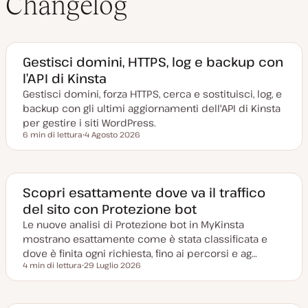
Changelog
Gestisci domini, HTTPS, log e backup con
l’API di Kinsta
Gestisci domini, forza HTTPS, cerca e sostituisci, log, e
backup con gli ultimi aggiornamenti dell'API di Kinsta
per gestire i siti WordPress.
6 min di lettura
4 Agosto 2026
Tempo di lettura
D
a
t
a
a
g
Scopri esattamente dove va il traffico
g
del sito con Protezione bot
i
o
Le nuove analisi di Protezione bot in MyKinsta
r
n
mostrano esattamente come è stata classificata e
a
t
dove è finita ogni richiesta, fino ai percorsi e ag…
a
4 min di lettura
29 Luglio 2026
Tempo di lettura
D
a
t
a