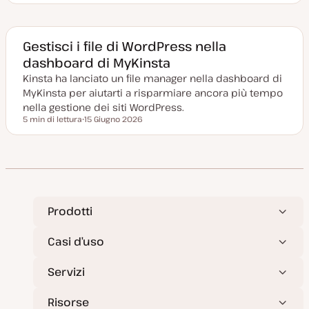
a
t
a
a
g
Gestisci i file di WordPress nella
g
dashboard di MyKinsta
i
o
Kinsta ha lanciato un file manager nella dashboard di
r
n
MyKinsta per aiutarti a risparmiare ancora più tempo
a
t
nella gestione dei siti WordPress.
a
5 min di lettura
15 Giugno 2026
Tempo di lettura
D
a
t
a
a
g
g
i
o
r
Prodotti
n
a
t
Casi d’uso
a
Servizi
Risorse