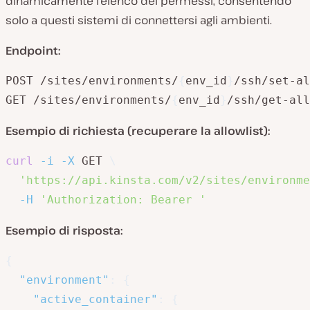
dinamicamente l’elenco dei permessi, consentendo
solo a questi sistemi di connettersi agli ambienti.
Endpoint:
POST /sites/environments/
{
env_id
}
/ssh/set-al
GET /sites/environments/
{
env_id
}
/ssh/get-all
Esempio di richiesta (recuperare la allowlist):
curl
-i
-X
 GET 
\
'https://api.kinsta.com/v2/sites/environme
-H
'Authorization: Bearer '
Esempio di risposta:
{
"environment"
:
{
"active_container"
:
{