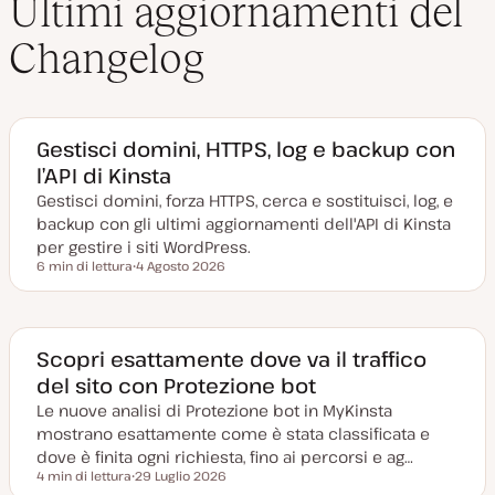
Ultimi aggiornamenti del
Changelog
Gestisci domini, HTTPS, log e backup con
l’API di Kinsta
Gestisci domini, forza HTTPS, cerca e sostituisci, log, e
backup con gli ultimi aggiornamenti dell'API di Kinsta
per gestire i siti WordPress.
6 min di lettura
4 Agosto 2026
Tempo di lettura
D
a
t
a
a
g
Scopri esattamente dove va il traffico
g
del sito con Protezione bot
i
o
Le nuove analisi di Protezione bot in MyKinsta
r
n
mostrano esattamente come è stata classificata e
a
t
dove è finita ogni richiesta, fino ai percorsi e ag…
a
4 min di lettura
29 Luglio 2026
Tempo di lettura
D