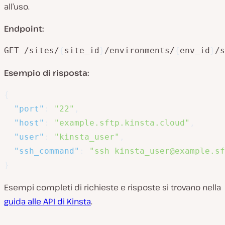
all’uso.
Endpoint:
GET /sites/
{
site_id
}
/environments/
{
env_id
}
/s
Esempio di risposta:
{
"port"
:
"22"
,
"host"
:
"example.sftp.kinsta.cloud"
,
"user"
:
"kinsta_user"
,
"ssh_command"
:
"ssh kinsta_user@example.s
}
Esempi completi di richieste e risposte si trovano nella
guida alle API di Kinsta
.