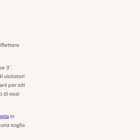
iflettere
e 3”.
i visitatori
ni per siti
o di essi
nsta
in
 una soglia