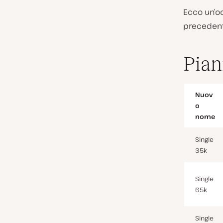
Ecco un’oc
precedent
Pian
Nuov
o
nome
Single
35k
Single
65k
Single