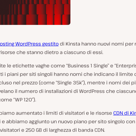
osting WordPress gestito
di Kinsta hanno nuovi nomi per r
risorse che stanno dietro a ciascuno di essi.
te le etichette vaghe come “Business 1 Single” e “Enterpris
ti i piani per siti singoli hanno nomi che indicano il limite d
cluso nel prezzo (come “Single 35k”), mentre i nomi dei pia
ivelano il numero di installazioni di WordPress che ciascun
come “WP 120”).
bbiamo aumentato i limiti di visitatori e le risorse
CDN di Ki
ani e abbiamo aggiunto un nuovo piano per sito singolo con
visitatori e 250 GB di larghezza di banda CDN.