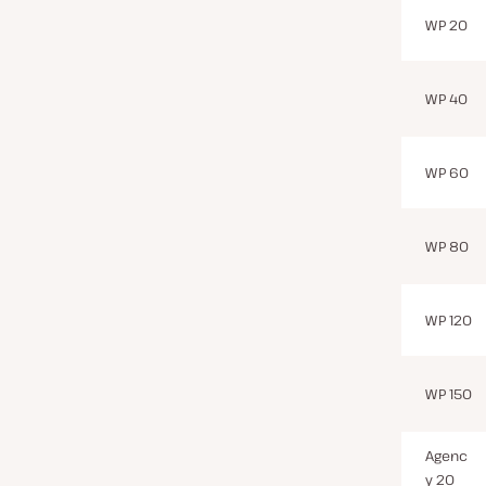
WP 20
WP 40
WP 60
WP 80
WP 120
WP 150
Agenc
y 20