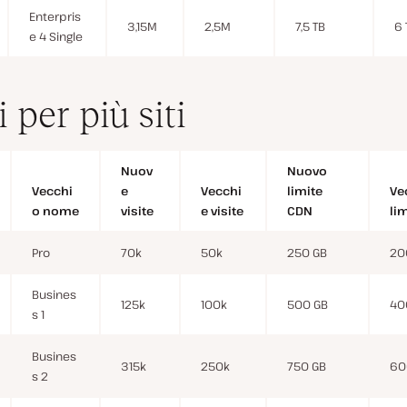
Enterpris
3,15M
2,5M
7,5 TB
6 
e 4 Single
 per più siti
Nuov
Nuovo
Vecchi
e
Vecchi
limite
Ve
o nome
visite
e visite
CDN
li
Pro
70k
50k
250 GB
20
Busines
125k
100k
500 GB
40
s 1
Busines
315k
250k
750 GB
60
s 2