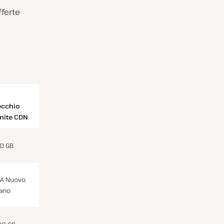
fferte
ecchio
mite CDN
0 GB
/A Nuovo
ano