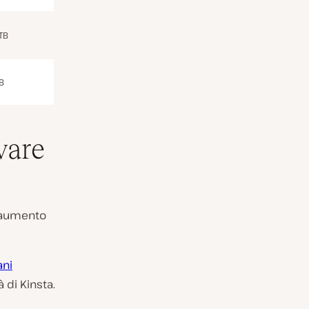
 TB
B
vare
l’aumento
ani
à di Kinsta.