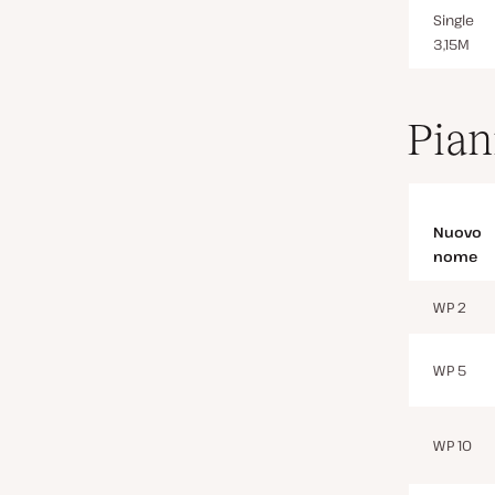
Single
3,15M
Piani
Nuovo
nome
WP 2
WP 5
WP 10