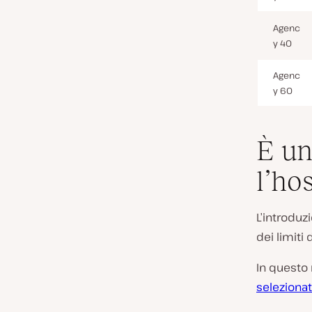
Agenc
y 40
Agenc
y 60
È un
l’ho
L’introduz
dei limiti
In questo 
selezionat