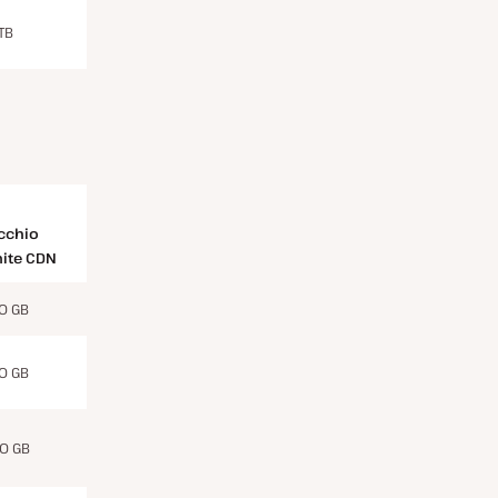
TB
cchio
mite CDN
0 GB
0 GB
0 GB