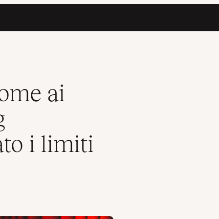
mentato i limiti delle risorse
ome ai
g
o i limiti