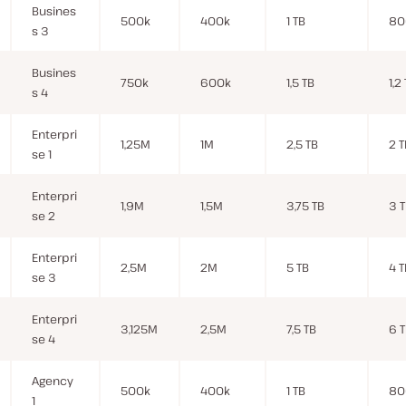
Busines
500k
400k
1 TB
80
s 3
Busines
750k
600k
1,5 TB
1,2
s 4
Enterpri
1,25M
1M
2,5 TB
2 T
se 1
Enterpri
1,9M
1,5M
3,75 TB
3 
se 2
Enterpri
2,5M
2M
5 TB
4 T
se 3
Enterpri
3,125M
2,5M
7,5 TB
6 
se 4
Agency
500k
400k
1 TB
80
1