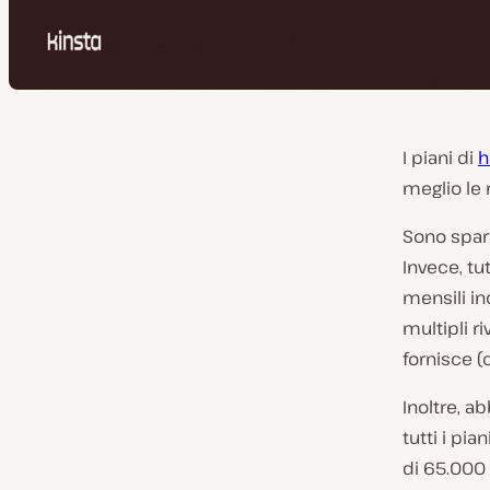
I piani di
h
meglio le 
Sono spari
Invece, tut
mensili in
multipli r
fornisce (
Inoltre, a
tutti i pi
di 65.000 