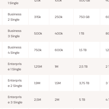
125k
100k
500 GB
4
1 Single
Business
315k
250k
750 GB
6
2 Single
Business
500k
400k
1 TB
8
3 Single
Business
750k
600k
1,5 TB
1,
4 Single
Enterpris
1,25M
1M
2,5 TB
2 
e 1 Single
Enterpris
1,9M
1,5M
3,75 TB
3 
e 2 Single
Enterpris
2,5M
2M
5 TB
4 
e 3 Single