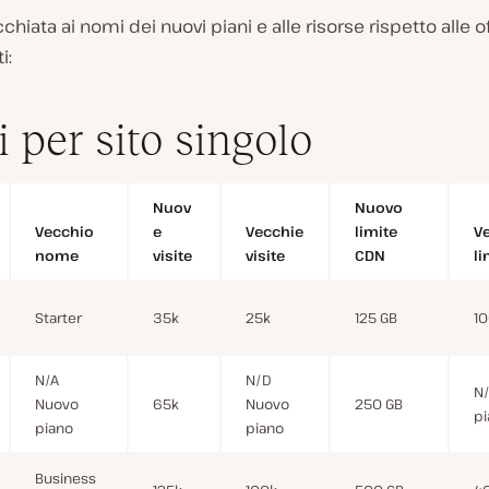
chiata ai nomi dei nuovi piani e alle risorse rispetto alle o
i:
i per sito singolo
Nuov
Nuovo
Vecchio
e
Vecchie
limite
V
nome
visite
visite
CDN
li
Starter
35k
25k
125 GB
10
N/A
N/D
N
Nuovo
65k
Nuovo
250 GB
pi
piano
piano
Business