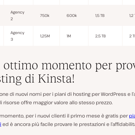
Agency
750k
600k
1,5 TB
1,2
2
Agency
1,25M
1M
2,5 TB
2 T
3
 ottimo momento per pro
sting di Kinsta!
ione di nuovi nomi per i piani di hosting per WordPress e 
 di risorse offre maggior valore allo stesso prezzo.
momento, per i nuovi clienti il primo mese è gratis per
pi
i
ed è ancora più facile provare le prestazioni e l’affidabilit