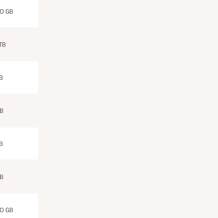
0 GB
 TB
B
TB
B
TB
0 GB