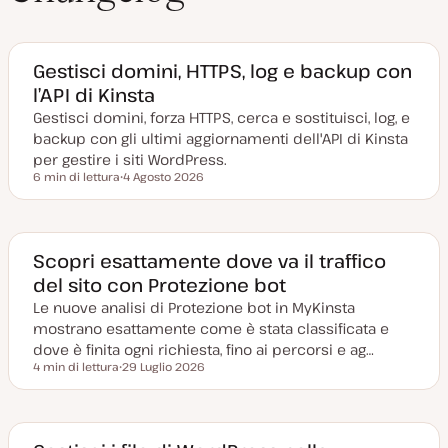
Gestisci domini, HTTPS, log e backup con
l’API di Kinsta
Gestisci domini, forza HTTPS, cerca e sostituisci, log, e
backup con gli ultimi aggiornamenti dell'API di Kinsta
per gestire i siti WordPress.
6 min di lettura
4 Agosto 2026
Tempo di lettura
D
a
t
a
a
g
Scopri esattamente dove va il traffico
g
del sito con Protezione bot
i
o
Le nuove analisi di Protezione bot in MyKinsta
r
n
mostrano esattamente come è stata classificata e
a
t
dove è finita ogni richiesta, fino ai percorsi e ag…
a
4 min di lettura
29 Luglio 2026
Tempo di lettura
D
a
t
a
a
g