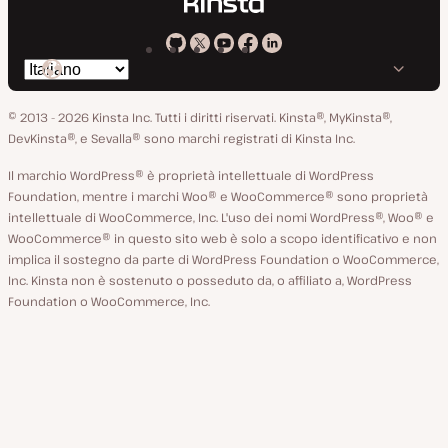
Kinsta
Kinsta
Kinsta
Kinsta
Kinsta
Cambia
su
su
su
su
su
lingua
GitHub
X
YouTube
Facebook
LinkedIn
© 2013 - 2026 Kinsta Inc. Tutti i diritti riservati.
Kinsta®, MyKinsta®,
DevKinsta®, e Sevalla® sono marchi registrati di Kinsta Inc.
Il marchio WordPress® è proprietà intellettuale di WordPress
Foundation, mentre i marchi Woo® e WooCommerce® sono proprietà
intellettuale di WooCommerce, Inc. L'uso dei nomi WordPress®, Woo® e
WooCommerce® in questo sito web è solo a scopo identificativo e non
implica il sostegno da parte di WordPress Foundation o WooCommerce,
Inc. Kinsta non è sostenuto o posseduto da, o affiliato a, WordPress
Foundation o WooCommerce, Inc.