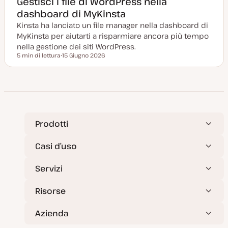
Gestisci i file di WordPress nella
g
dashboard di MyKinsta
i
o
Kinsta ha lanciato un file manager nella dashboard di
r
n
MyKinsta per aiutarti a risparmiare ancora più tempo
a
t
nella gestione dei siti WordPress.
a
5 min di lettura
15 Giugno 2026
Tempo di lettura
D
a
t
a
a
g
g
i
o
r
Prodotti
n
a
t
Casi d’uso
a
Servizi
Risorse
Azienda