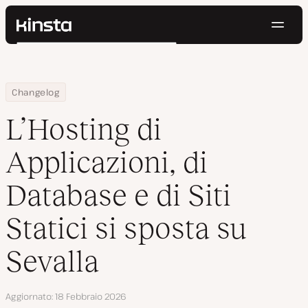
Navig
Kinsta®
Cerca
Piattaforma
Soluzioni
Accedi
Prova gratis
Home
L’Hosting di Applicazioni, di Database e di Siti Statici si sposta su
Changelog
Prezzi
Risorse
L’Hosting di
Contatti
Applicazioni, di
Database e di Siti
Statici si sposta su
Sevalla
Aggiornato
18 Febbraio 2026