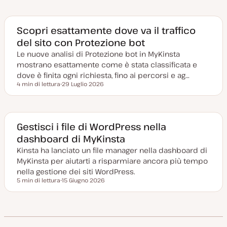
a
t
a
a
g
Scopri esattamente dove va il traffico
g
del sito con Protezione bot
i
o
Le nuove analisi di Protezione bot in MyKinsta
r
n
mostrano esattamente come è stata classificata e
a
t
dove è finita ogni richiesta, fino ai percorsi e ag…
a
4 min di lettura
29 Luglio 2026
Tempo di lettura
D
a
t
a
a
g
Gestisci i file di WordPress nella
g
dashboard di MyKinsta
i
o
Kinsta ha lanciato un file manager nella dashboard di
r
n
MyKinsta per aiutarti a risparmiare ancora più tempo
a
t
nella gestione dei siti WordPress.
a
5 min di lettura
15 Giugno 2026
Tempo di lettura
D
a
t
a
a
g
g