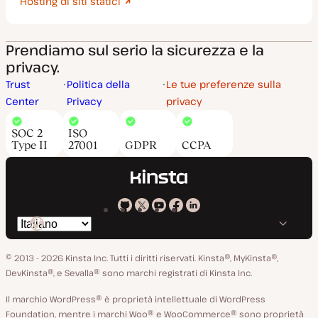
Hosting di siti statici
Prendiamo sul serio la sicurezza e la
privacy.
Trust
Politica della
Le tue preferenze sulla
Center
Privacy
privacy
SOC 2
ISO
Type II
27001
GDPR
CCPA
Kinsta
Kinsta
Kinsta
Kinsta
Kinsta
Cambia
su
su
su
su
su
lingua
GitHub
X
YouTube
Facebook
LinkedIn
© 2013 - 2026 Kinsta Inc. Tutti i diritti riservati.
Kinsta®, MyKinsta®,
DevKinsta®, e Sevalla® sono marchi registrati di Kinsta Inc.
Il marchio WordPress® è proprietà intellettuale di WordPress
Foundation, mentre i marchi Woo® e WooCommerce® sono proprietà