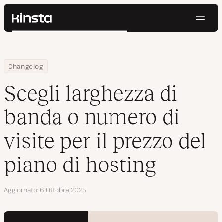
Navig
Kinsta®
Cerca
Piattaforma
Soluzioni
Accedi
Prova gratis
Home
Scegli larghezza di banda o numero di visite per il prezzo del pi
Changelog
Prezzi
Risorse
Scegli larghezza di
Contatti
banda o numero di
visite per il prezzo del
piano di hosting
Aggiornato
6 Ottobre 2025