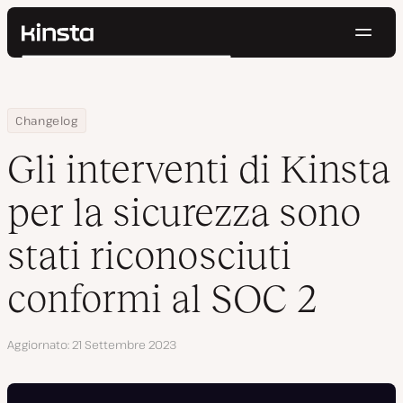
Navig
Kinsta®
Cerca
Piattaforma
Soluzioni
Accedi
Prova gratis
Home
Gli interventi di Kinsta per la sicurezza sono stati riconosciuti c
Changelog
Prezzi
Risorse
Gli interventi di Kinsta
Contatti
per la sicurezza sono
stati riconosciuti
conformi al SOC 2
Aggiornato
21 Settembre 2023