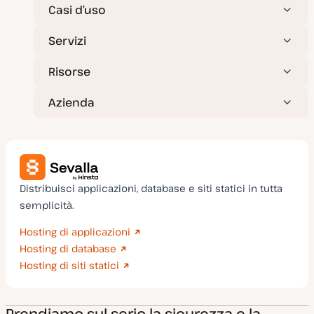
t
Casi d’uso
a
Servizi
Risorse
Azienda
Distribuisci applicazioni, database e siti statici in tutta
semplicità.
Hosting di applicazioni
Hosting di database
Hosting di siti statici
Prendiamo sul serio la sicurezza e la