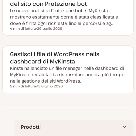
del sito con Protezione bot
i
o
Le nuove analisi di Protezione bot in MyKinsta
r
n
mostrano esattamente come è stata classificata e
a
t
dove è finita ogni richiesta, fino ai percorsi e ag…
a
4 min di lettura
29 Luglio 2026
Tempo di lettura
D
a
t
a
a
g
Gestisci i file di WordPress nella
g
dashboard di MyKinsta
i
o
Kinsta ha lanciato un file manager nella dashboard di
r
n
MyKinsta per aiutarti a risparmiare ancora più tempo
a
t
nella gestione dei siti WordPress.
a
5 min di lettura
15 Giugno 2026
Tempo di lettura
D
a
t
a
a
g
g
i
o
r
Prodotti
n
a