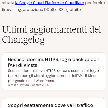
sfrutta
la Google Cloud Platform e Cloudflare
per fornire
firewalling, protezione DDoS e SSL gratuito.
Ultimi aggiornamenti del
Changelog
Gestisci domini, HTTPS, log e backup con
l’API di Kinsta
Gestisci domini, forza HTTPS, cerca e sostituisci, log, e
backup con gli ultimi aggiornamenti dell'API di Kinsta
per gestire i siti WordPress.
6 min di lettura
4 Agosto 2026
Tempo di lettura
D
a
t
a
a
g
Scopri esattamente dove va il traffico
g