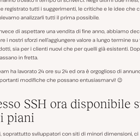
 hanno trovato il tempo di scriverci. Negli ultimi due mes
e registrato tutti i suggerimenti, le critiche e le idee che 
olevamo analizzarli tutti il prima possibile.
invece di aspettare una vendita di fine anno, abbiamo dec
e i nostri sforzi nell’aggiungere valore a lungo termine su t
otti, sia per i clienti nuovi che per quelli già esistenti. Dop
ssano in fretta.
team ha lavorato 24 ore su 24 ed ora è orgoglioso di annun
portanti modifiche che possano entusiasmarvi! 😉
sso SSH ora disponibile 
 i piani
oi, soprattutto sviluppatori con siti di minori dimensioni, c