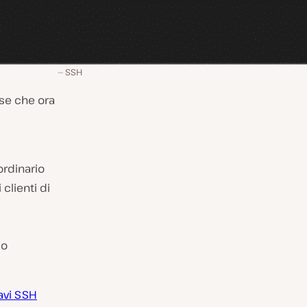
SSH
ose che ora
ordinario
clienti di
mo
avi SSH