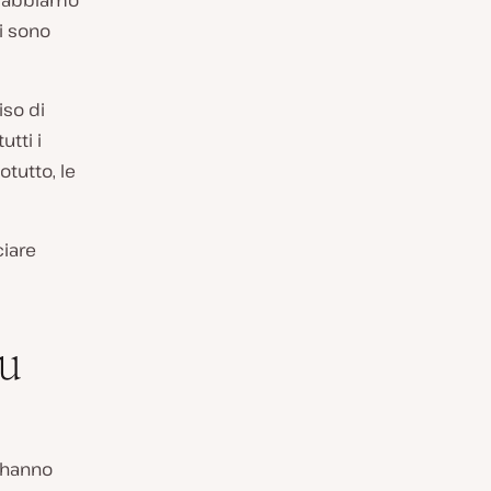
i, abbiamo
ci sono
iso di
utti i
otutto, le
ciare
su
i hanno