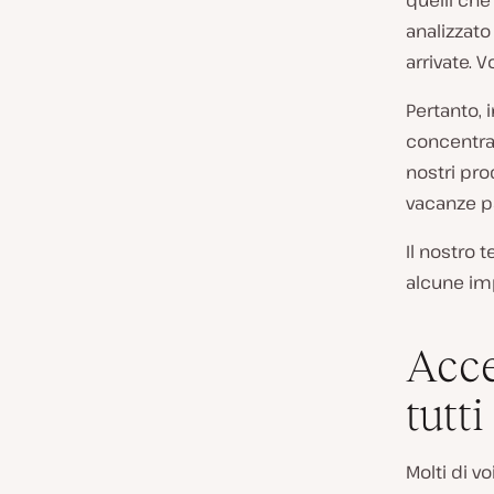
quelli che
analizzato 
arrivate. V
Pertanto, 
concentrar
nostri prod
vacanze pa
Il nostro 
alcune im
Acce
tutti
Molti di v