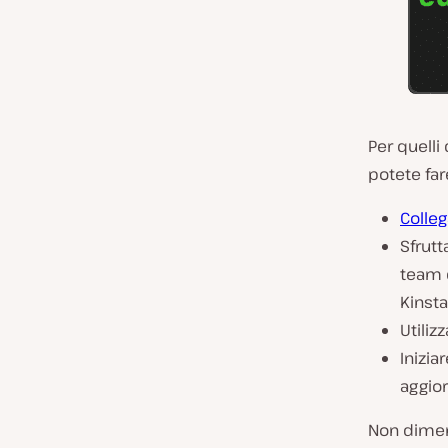
Per quelli
potete far
Colleg
Sfrut
team 
Kinsta
Utiliz
Inizia
aggior
Non dimen