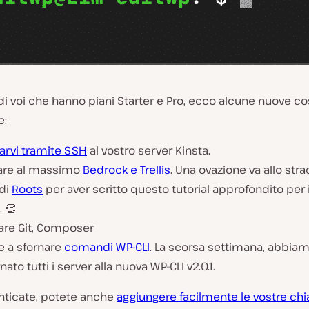
 di voi che hanno piani Starter e Pro, ecco alcune nuove c
e:
arvi tramite SSH
al vostro server Kinsta.
tare al massimo
Bedrock e Trellis
. Una ovazione va allo stra
di
Roots
per aver scritto questo tutorial approfondito per i 
. 👏
zare Git, Composer
re a sfornare
comandi WP-CLI
. La scorsa settimana, abbia
nato tutti i server alla nuova WP-CLI v2.0.1.
ticate, potete anche
aggiungere facilmente le vostre chi