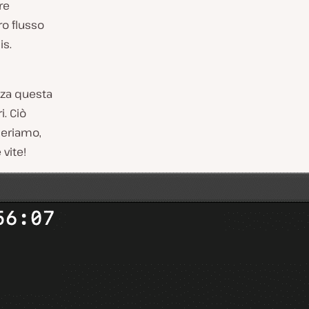
re
ro flusso
is.
nza questa
i. Ciò
Speriamo,
vite!