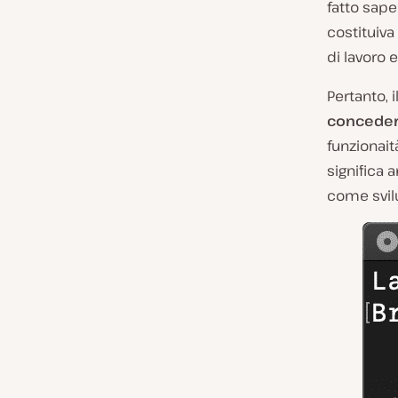
fatto sape
costituiva
di lavoro 
Pertanto,
concedere
funzionait
significa a
come svilu