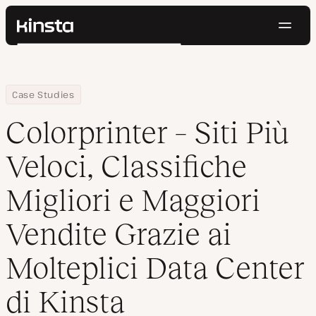
Navig
Kinsta®
Cerca
Piattaforma
Soluzioni
Accedi
Prova gratis
Home
Azienda
Colorprinter – Siti Più Veloci, Classifiche Migliori e Maggiori Vend
Case Studies
Prezzi
Risorse
Colorprinter – Siti Più
Contatti
Veloci, Classifiche
Migliori e Maggiori
Vendite Grazie ai
Molteplici Data Center
di Kinsta