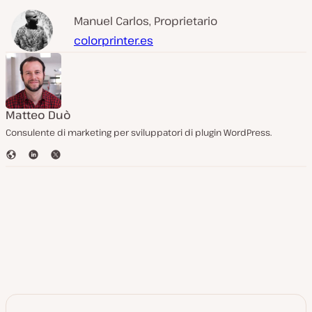
Manuel Carlos, Proprietario
colorprinter.es
Matteo Duò
Consulente di marketing per sviluppatori di plugin WordPress.
S
L
T
i
i
w
t
n
i
o
k
t
W
e
t
e
d
e
b
I
r
n