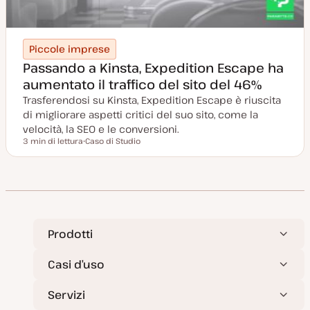
Piccole imprese
Passando a Kinsta, Expedition Escape ha
aumentato il traffico del sito del 46%
Trasferendosi su Kinsta, Expedition Escape è riuscita
di migliorare aspetti critici del suo sito, come la
velocità, la SEO e le conversioni.
3 min di lettura
Caso di Studio
Tempo di lettura
P
o
s
t
t
y
p
e
Prodotti
Casi d’uso
Servizi