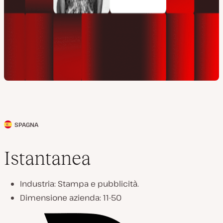
SPAGNA
P
a
Istantanea
e
s
Industria: Stampa e pubblicità.
e
Dimensione azienda: 11-50
d
e