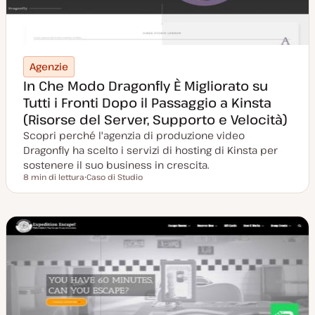
Agenzie
In Che Modo Dragonfly È Migliorato su
Tutti i Fronti Dopo il Passaggio a Kinsta
(Risorse del Server, Supporto e Velocità)
Scopri perché l'agenzia di produzione video
Dragonfly ha scelto i servizi di hosting di Kinsta per
sostenere il suo business in crescita.
8 min di lettura
Caso di Studio
Tempo di lettura
P
o
s
t
t
y
p
e