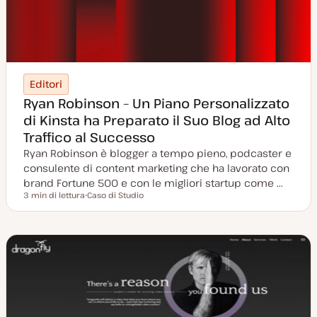
Editori
Ryan Robinson – Un Piano Personalizzato
di Kinsta ha Preparato il Suo Blog ad Alto
Traffico al Successo
Ryan Robinson è blogger a tempo pieno, podcaster e
consulente di content marketing che ha lavorato con
brand Fortune 500 e con le migliori startup come ...
3 min di lettura
Caso di Studio
Tempo di lettura
P
o
s
t
t
y
p
e