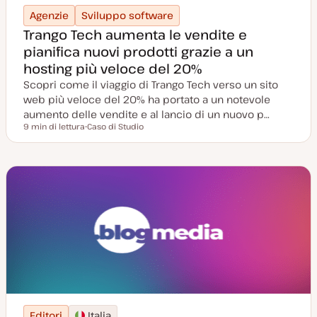
Agenzie
Sviluppo software
Trango Tech aumenta le vendite e
pianifica nuovi prodotti grazie a un
hosting più veloce del 20%
Scopri come il viaggio di Trango Tech verso un sito
web più veloce del 20% ha portato a un notevole
aumento delle vendite e al lancio di un nuovo p…
9 min di lettura
Caso di Studio
Tempo di lettura
P
o
s
t
t
y
p
e
Editori
Italia