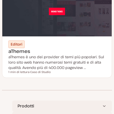
Editori
aThemes
aThemes è uno dei provider di temi più popolari. Sul
loro sito web hanno numerosi temi gratuiti e di alta
qualità. Avendo più di 400.000 pageview ...
1 min di lettura
Caso di Studio
Tempo di lettura
P
o
s
t
t
y
p
e
Prodotti