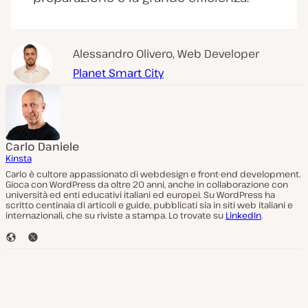
Alessandro Olivero, Web Developer
Planet Smart City
Carlo Daniele
Kinsta
Carlo è cultore appassionato di webdesign e front-end development.
Gioca con WordPress da oltre 20 anni, anche in collaborazione con
università ed enti educativi italiani ed europei. Su WordPress ha
scritto centinaia di articoli e guide, pubblicati sia in siti web italiani e
internazionali, che su riviste a stampa. Lo trovate su
LinkedIn
.
S
T
i
w
t
i
o
t
W
t
e
e