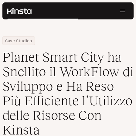
Navig
Kinsta®
Cerca
Piattaforma
Soluzioni
Accedi
Prova gratis
Home
Azienda
Planet Smart City ha Snellito il WorkFlow di Sviluppo e Ha Reso Più
Case Studies
Prezzi
Risorse
Planet Smart City ha
Contatti
Snellito il WorkFlow di
Sviluppo e Ha Reso
Più Efficiente l’Utilizzo
delle Risorse Con
Kinsta