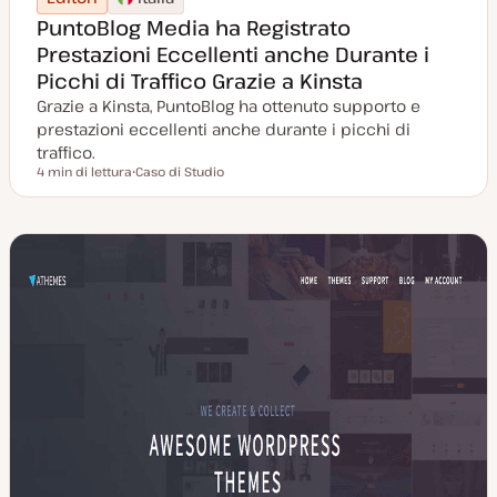
PuntoBlog Media ha Registrato
Prestazioni Eccellenti anche Durante i
Picchi di Traffico Grazie a Kinsta
Grazie a Kinsta, PuntoBlog ha ottenuto supporto e
prestazioni eccellenti anche durante i picchi di
traffico.
4 min di lettura
Caso di Studio
Tempo di lettura
P
o
s
t
t
y
p
e