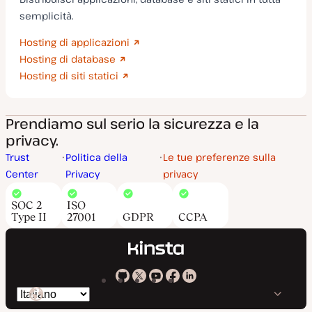
semplicità.
Hosting di applicazioni
Hosting di database
Hosting di siti statici
Prendiamo sul serio la sicurezza e la
privacy.
Trust
Politica della
Le tue preferenze sulla
Center
Privacy
privacy
SOC 2
ISO
Type II
27001
GDPR
CCPA
Kinsta
Kinsta
Kinsta
Kinsta
Kinsta
Cambia
su
su
su
su
su