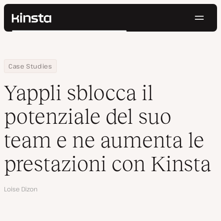
Navig
Kinsta®
Cerca
Piattaforma
Soluzioni
Accedi
Prova gratis
Home
Azienda
Yappli sblocca il potenziale del suo team e ne aumenta le presta
Case Studies
Prezzi
Risorse
Yappli sblocca il
Contatti
potenziale del suo
team e ne aumenta le
prestazioni con Kinsta
Autore
Loise Dizon