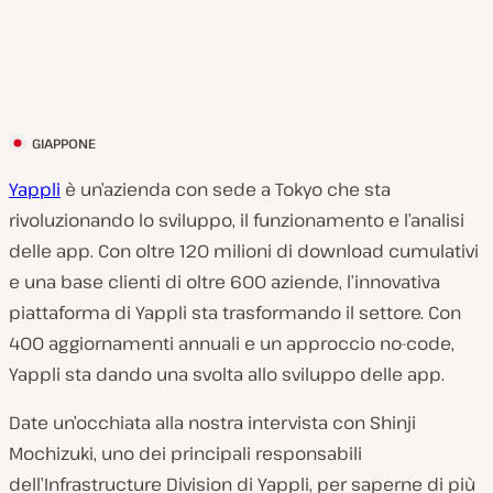
GIAPPONE
P
a
Yappli
è un’azienda con sede a Tokyo che sta
e
rivoluzionando lo sviluppo, il funzionamento e l’analisi
s
delle app. Con oltre 120 milioni di download cumulativi
e
e una base clienti di oltre 600 aziende, l’innovativa
d
piattaforma di Yappli sta trasformando il settore. Con
e
400 aggiornamenti annuali e un approccio no-code,
l
Yappli sta dando una svolta allo sviluppo delle app.
c
Date un’occhiata alla nostra intervista con Shinji
l
Mochizuki, uno dei principali responsabili
i
dell’Infrastructure Division di Yappli, per saperne di più