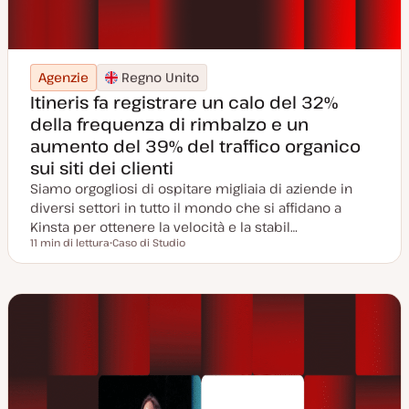
Agenzie
Regno Unito
Itineris fa registrare un calo del 32%
della frequenza di rimbalzo e un
aumento del 39% del traffico organico
sui siti dei clienti
Siamo orgogliosi di ospitare migliaia di aziende in
diversi settori in tutto il mondo che si affidano a
Kinsta per ottenere la velocità e la stabil…
11 min di lettura
Caso di Studio
Tempo di lettura
P
o
s
t
t
y
p
e