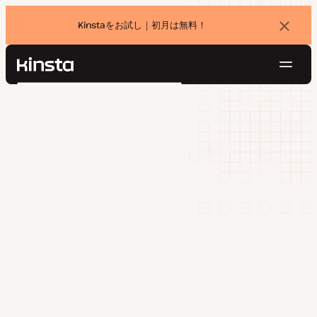
Kinstaをお試し｜初月は無料！
バ
ナ
ー
を
ナ
閉
Kinsta®
検
じ
ビ
プラットフォーム
る
索
ゲ
ソリューション
ログイン
無料でお試し
ー
価格設定
リソース
シ
お問い合わせ
ョ
ン