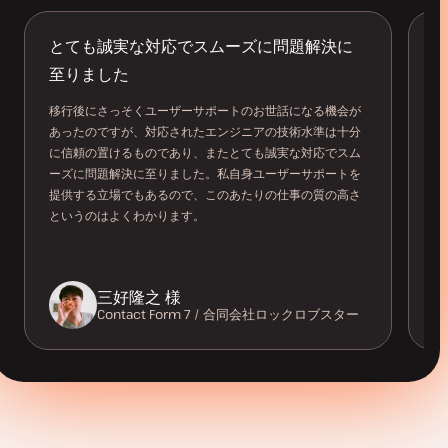
お
お
客
客
とても誠実な対応でスムーズに問題解決に
K
様
様
至りました
の
の
W
声
声
れ
移行後にさっそくユーザーサポートのお世話になる機会が
す
あったのですが、対応されたエンジニアの技術水準は十分
い
に信頼の置けるものであり、またとても誠実な対応でスム
ひ
ーズに問題解決に至りました。私自身ユーザーサポートを
が
提供する立場でもあるので、このあたりの仕事の質の高さ
ま
というのはよくわかります。
三好隆之 様
Contact Form 7 / 合同会社ロックロブスター