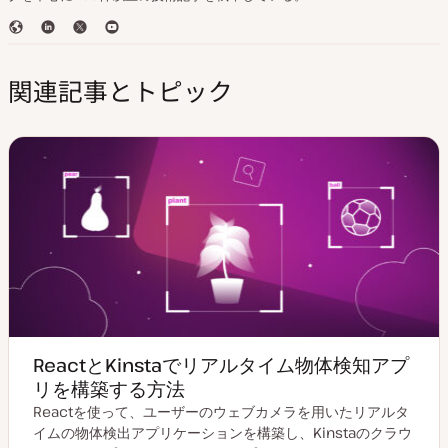
ウ
L
T
Y
ェ
i
w
o
ブ
n
i
u
関連記事とトピック
サ
k
t
T
イ
e
t
u
ト
d
e
b
I
r
e
n
ReactとKinstaでリアルタイム物体検知アプ
リを構築する方法
Reactを使って、ユーザーのウェブカメラを用いたリアルタ
イムの物体検出アプリケーションを構築し、Kinstaのクラウ