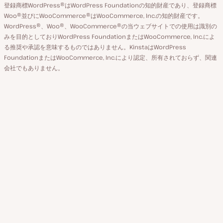
カ
ー
登録商標WordPress®はWordPress Foundationの知的財産であり、登録商標
り
ウ
ジ
Woo®並びにWooCommerce®はWooCommerce, Inc.の知的財産です。
替
WordPress®、Woo®、WooCommerce®の当ウェブサイトでの使用は識別の
ン
え
みを目的としておりWordPress FoundationまたはWooCommerce, Inc.によ
ト
る推奨や承認を意味するものではありません。KinstaはWordPress
FoundationまたはWooCommerce, Inc.により認定、所有されておらず、関連
会社でもありません。