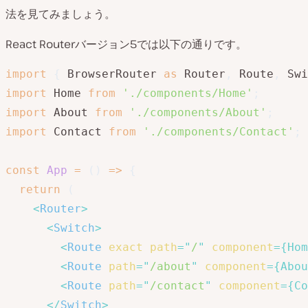
法を見てみましょう。
React Routerバージョン5では以下の通りです。
import
{
 BrowserRouter 
as
 Router
,
 Route
,
 Swi
import
 Home 
from
'./components/Home'
;
import
 About 
from
'./components/About'
;
import
 Contact 
from
'./components/Contact'
;
const
App
=
(
)
=>
{
return
(
<
Router
>
<
Switch
>
<
Route
exact
path
=
"
/
"
component
=
{
Hom
<
Route
path
=
"
/about
"
component
=
{
Abou
<
Route
path
=
"
/contact
"
component
=
{
Co
</
Switch
>