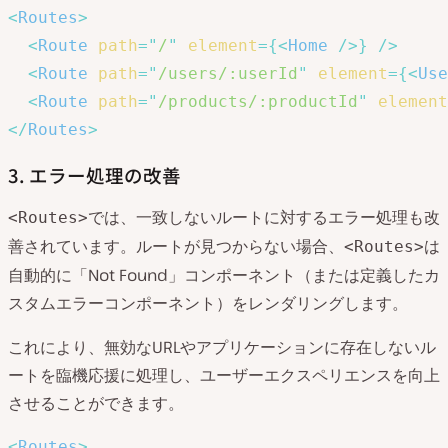
<
Routes
>
<
Route
path
=
"
/
"
element
=
{
<
Home
/>
}
/>
<
Route
path
=
"
/users/:userId
"
element
=
{
<
Use
<
Route
path
=
"
/products/:productId
"
element
</
Routes
>
3. エラー処理の改善
では、一致しないルートに対するエラー処理も改
<Routes>
善されています。ルートが見つからない場合、
は
<Routes>
自動的に「Not Found」コンポーネント（または定義したカ
スタムエラーコンポーネント）をレンダリングします。
これにより、無効なURLやアプリケーションに存在しないル
ートを臨機応援に処理し、ユーザーエクスペリエンスを向上
させることができます。
<
Routes
>