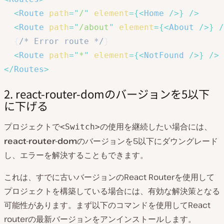
<
Route
path
=
"
/
"
element
=
{
<
Home
/>
}
/>
<
Route
path
=
"
/about
"
element
=
{
<
About
/>
}
/
{
/* Error route */
}
<
Route
path
=
"
*
"
element
=
{
<
NotFound
/>
}
/>
</
Routes
>
2. react-router-domのバージョンを5以下
に下げる
プロジェクトで
の使用を継続したい場合には、
<Switch>
react-router-dom
のバージョンを5以下にダウングレード
し、エラーを解決することもできます。
これは、すでに古いバージョンのReact Routerを使用して
プロジェクトを構築している場合には、有効な解決策となる
可能性があります。まず以下のコマンドを使用してReact
routerの最新バージョンをアンインストールします。