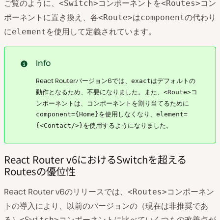
ご覧のように、
コンポーネントを
コン
<Switch>
<Routes>
ポーネントに置き換え、各
は
の代わり
<Route>
component
に
を使用して定義されています。
element
Info
React Routerバージョン6では、
はデフォルトの
exact
動作となるため、不要になりました。また、
コ
<Route>
ンポーネントは、コンポーネントを割り当てるために
を使用しなくなり、
component={Home}
element=
を使用するようになりました。
{<Contact/>}
React Router v6におけるSwitchを超える
Routesの優位性
React Router v6のリリースでは、
コンポーネン
<Routes>
トの導入により、以前のバージョンの（現在は非推奨であ
る）
コンポーネントに比べていくつもの改善点が
<Switch>