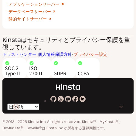
アプリケーションサーバー
データベースサーバー
静的サイトサーバー
Kinstaはセキュリティとプライバシー保護を重
視しています。
トラストセンター
個人情報保護方針
プライバシー設定
SOC 2
ISO
Type II
27001
GDPR
CCPA
Kinsta
Kinsta
Kinsta
Kinsta
Kinsta
言
の
の
の
の
の
語
GitHub
X
YouTube
Facebook
LinkedIn
© 2013 - 2026 Kinsta Inc. All rights reserved.
Kinsta®、MyKinsta®、
の
ア
ペ
DevKinsta®、Sevalla®はKinsta Inc.が所有する登録商標です。
切