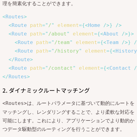
理を簡素化することができます。
<
Routes
>
<
Route
path
=
"
/
"
element
=
{
<
Home
/>
}
/>
<
Route
path
=
"
/about
"
element
=
{
<
About
/>
}
>
<
Route
path
=
"
/team
"
element
=
{
<
Team
/>
}
/
<
Route
path
=
"
/history
"
element
=
{
<
History
</
Route
>
<
Route
path
=
"
/contact
"
element
=
{
<
Contact
/
</
Routes
>
2. ダイナミックルートマッチング
は、ルートパラメータに基づいて動的にルートを
<Routes>
マッチングし、レンダリングすることで、より柔軟な対応を
可能にします。これにより、アプリケーションでより動的か
つデータ駆動型のルーティングを行うことができます。