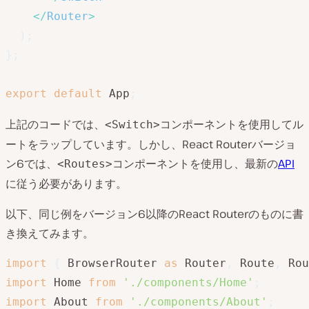
</
Router
>
)
;
}
;
export
default
 App
;
上記のコードでは、
コンポーネントを使用してル
<Switch>
ートをラップしています。しかし、React Routerバージョ
ン6では、
コンポーネントを使用し、最新の
API
<Routes>
に従う必要があります。
以下、同じ例をバージョン6以降のReact Routerのものに書
き換えてみます。
import
{
 BrowserRouter 
as
 Router
,
 Route
,
 Rou
import
 Home 
from
'./components/Home'
;
import
 About 
from
'./components/About'
;