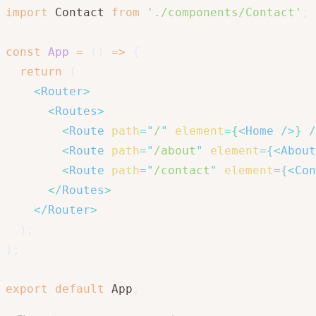
import
 Contact 
from
'./components/Contact'
;
const
App
=
(
)
=>
{
return
(
<
Router
>
<
Routes
>
<
Route
path
=
"
/
"
element
=
{
<
Home
/>
}
/
<
Route
path
=
"
/about
"
element
=
{
<
About
<
Route
path
=
"
/contact
"
element
=
{
<
Con
</
Routes
>
</
Router
>
)
;
}
;
export
default
 App
;