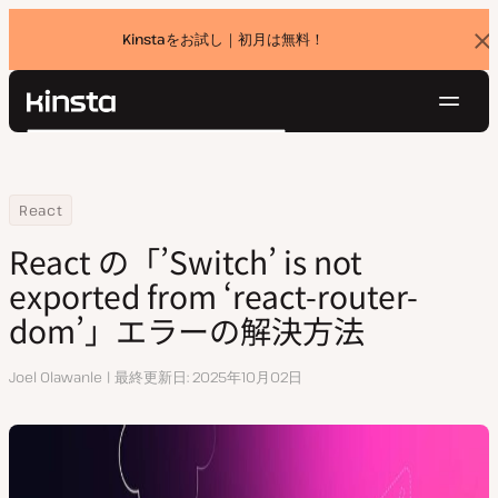
Kinstaをお試し｜初月は無料！
バ
ナ
ー
を
ナ
閉
Kinsta®
検
じ
ビ
プラットフォーム
る
索
ゲ
ソリューション
ログイン
無料でお試し
ー
Home
リソースセンター
React の「’Switch’ is not exported from ‘react-router-dom
React
価格設定
リソース
シ
React の「’Switch’ is not
お問い合わせ
ョ
exported from ‘react-router-
ン
dom’」エラーの解決方法
執
Joel Olawanle
最終更新日
2025年10月02日
筆