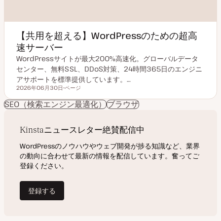
【共用を超える】WordPressのための超高
速サーバー
WordPressサイトが最大200%高速化。グローバルデータ
センター、無料SSL、DDoS対策、24時間365日のエンジニ
アサポートを標準提供しています。…
2026年06月30日
ページ
更新日
投
稿
SEO（検索エンジン最適化）
ブラウザ
タ
イ
プ