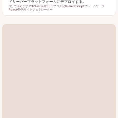
ドサーバープラットフォームにデプロイする…
3分で読めます
2024年04月16日
ブログ記事
JavaScriptフレームワーク
読むのにかかる時間
React
静的サイトジェネレーター
更
投
ト
ト
ト
新
稿
ピ
ピ
ピ
日
タ
ッ
ッ
ッ
イ
ク
ク
ク
プ