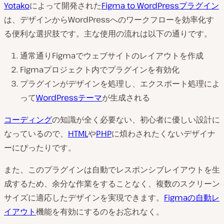
Yotako
によって開発された
Figma to WordPressプラグイン
は、デザインからWordPressへのワークフローを効率化す
る便利な選択肢です。主な使用の流れは以下の通りです。
通常通りFigmaでウェブサイトのレイアウトを作成
Figmaプロジェクト内でプラグインを有効化
プラグインがデザインを処理し、エクスポート処理によ
って
WordPressテーマ
が生成される
コーディング
の知識が全く必要ない、初心者に優しい設計に
なっているので、
HTML
や
PHP
に煩わされたくないデザイナ
ーにぴったりです。
また、このプラグインは自動でレスポンシブレイアウトを生
成するため、余分な作業をすることなく、複数のスクリーン
サイズに適応したデザインを実現できます。
Figmaの自動レ
イアウト
機能を有効にするのをお忘れなく。