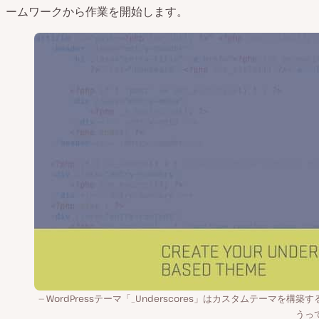
ームワークから作業を開始します。
WordPressテーマ「_Underscores」はカスタムテーマを構築
うっ