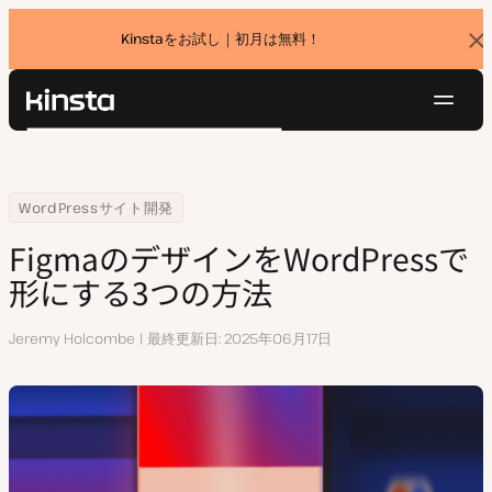
Kinstaをお試し｜初月は無料！
バ
ナ
ー
を
ナ
閉
Kinsta®
検
じ
ビ
プラットフォーム
る
索
ゲ
ソリューション
ログイン
無料でお試し
ー
Home
リソースセンター
FigmaのデザインをWordPressで形にする3つの方法
WordPressサイト開発
価格設定
リソース
シ
FigmaのデザインをWordPressで
お問い合わせ
ョ
形にする3つの方法
ン
執
Jeremy Holcombe
最終更新日
2025年06月17日
筆