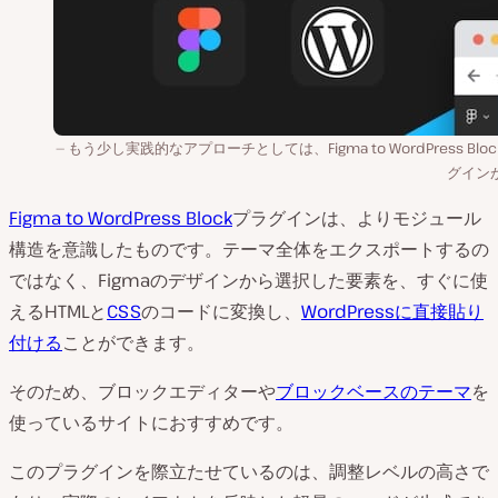
もう少し実践的なアプローチとしては、Figma to WordPress Blo
グイン
Figma to WordPress Block
プラグインは、よりモジュール
構造を意識したものです。テーマ全体をエクスポートするの
ではなく、Figmaのデザインから選択した要素を、すぐに使
えるHTMLと
CSS
のコードに変換し、
WordPressに直接貼り
付ける
ことができます。
そのため、ブロックエディターや
ブロックベースのテーマ
を
使っているサイトにおすすめです。
このプラグインを際立たせているのは、調整レベルの高さで