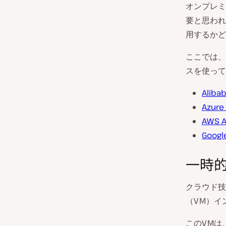
オンプレミ
要と思われ
用するかど
ここでは、
スを使って
Alib
Azur
AWS 
Goog
一時
クラウド技
（VM）イ
このVMは