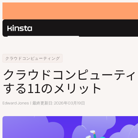
Kinsta®
検
プラットフォーム
索
ソリューション
ログイン
Home
リソースセンター
クラウドコンピューティングを利用する11のメリット
クラウドコンピューティング
価格設定
リソース
クラウドコンピューティ
お問い合わせ
する11のメリット
執
Edward Jones
最終更新日
2026年03月19日
筆