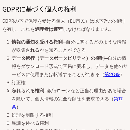
GDPRに基づく個人の権利
GDPRの下で保護を受ける個人（EU市民）は以下7つの権利
を有し、これを
処理者は遵守
しなければなりません。
情報の通知を受ける権利
─自分に関するどのような情報
が収集されるかを知ることができる
データ携行（データポータビリティ）の権利
─自分の情
報をダウンロード形式で容易に要求し、データを他のサ
ービスに使用または転送することができる（
第20条
）
訂正権
忘れられる権利
─銀行ローンなど正当な理由がある場合
を除いて、個人情報の完全な削除を要求できる（
第17
条
）
処理を制限する権利
異議を述べる権利