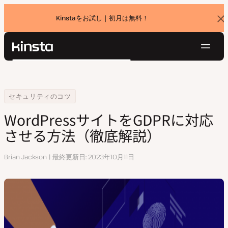
Kinstaをお試し｜初月は無料！
バ
ナ
ー
を
ナ
閉
Kinsta®
検
じ
ビ
プラットフォーム
る
索
ゲ
ソリューション
ログイン
無料でお試し
ー
Home
リソースセンター
WordPressサイトをGDPRに対応させる方法（徹底解説）
セキュリティのコツ
価格設定
リソース
シ
WordPressサイトをGDPRに対応
お問い合わせ
ョ
させる方法（徹底解説）
ン
執
Brian Jackson
最終更新日
2023年10月11日
筆