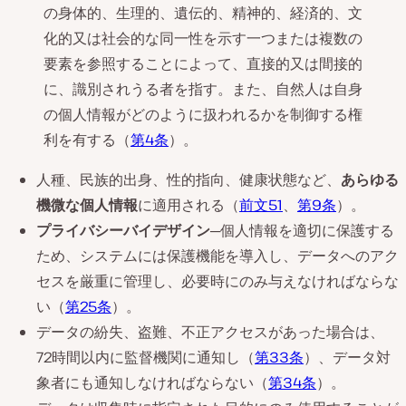
の身体的、生理的、遺伝的、精神的、経済的、文
化的又は社会的な同一性を示す一つまたは複数の
要素を参照することによって、直接的又は間接的
に、識別されうる者を指す。また、自然人は自身
の個人情報がどのように扱われるかを制御する権
利を有する（
第4条
）。
人種、民族的出身、性的指向、健康状態など、
あらゆる
機微な個人情報
に適用される（
前文51
、
第9条
）。
プライバシーバイデザイン
─個人情報を適切に保護する
ため、システムには保護機能を導入し、データへのアク
セスを厳重に管理し、必要時にのみ与えなければならな
い（
第25条
）。
データの紛失、盗難、不正アクセスがあった場合は、
72時間以内に監督機関に通知し（
第33条
）、データ対
象者にも通知しなければならない（
第34条
）。