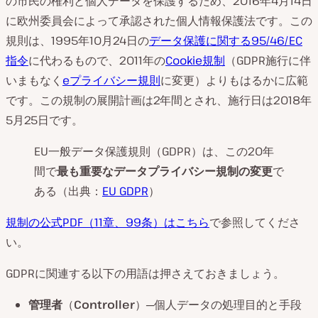
の市民の権利と個人データを保護するため、2016年4月14日
に欧州委員会によって承認された個人情報保護法です。この
規則は、1995年10月24日の
データ保護に関する95/46/EC
指令
に代わるもので、2011年の
Cookie規制
（GDPR施行に伴
いまもなく
eプライバシー規則
に変更）よりもはるかに広範
です。この規制の展開計画は2年間とされ、施行日は2018年
5月25日です。
EU一般データ保護規則（GDPR）は、この20年
間で
最も重要なデータプライバシー規制の変更
で
ある（出典：
EU GDPR
）
規制の公式PDF（11章、99条）はこちら
で参照してくださ
い。
GDPRに関連する以下の用語は押さえておきましょう。
管理者
（
Controller
）─個人データの処理目的と手段