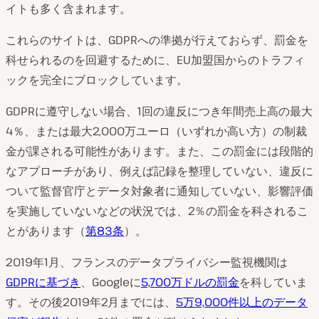
イトも多く含まれます。
これらのサイトは、GDPRへの準拠が行えておらず、罰金を
科せられるのを回避するために、EU加盟国からのトラフィ
ックを完全にブロックしています。
GDPRに遵守しない場合、1回の違反につき年間売上高の最大
4％、または最大2,000万ユーロ（いずれか高い方）の制裁
金が課される可能性があります。また、この罰金には段階的
なアプローチがあり、例えば記録を整理していない、違反に
ついて監督官庁とデータ対象者に通知していない、影響評価
を実施していないなどの状況では、2％の罰金を科されるこ
とがあります（
第83条
）。
2019年1月、フランスのデータプライバシー監視機関は
GDPRに基づき
、Googleに
5,700万ドルの罰金
を科していま
す。その後2019年2月までには、
5万9,000件以上のデータ