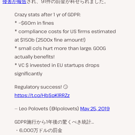
侵害が報告
され、91件の罰金が科せられました。
Crazy stats after 1 yr of GDPR:
* ~$60m in fines
* compliance costs for US firms estimated
at $150b (2500x fine amount!)
* small co's hurt more than large. GOOG
actually benefits!
* VC $ invested in EU startups drops
significantly
Regulatory success! 🙄
https://t.co/HbSoKlRRZz
— Leo Polovets (@lpolovets)
May 25, 2019
GDPR施行から1年後の驚くべき統計…
・6,000万ドルの罰金