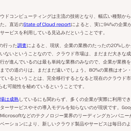
ウドコンピューティングは主流の技術となり、幅広い種類から
た。直近の
State of Cloud report
によると、実に94%の企業
サービスを利用している見込みだということです。
Mの行った
調査
によると、現状、企業の業務のたったの20%しか
いないということなので、クラウド市場は、まだまだ大きな成
行が進んでいるのは最も単純な業務のみなので、企業が業務を
までの道のりは、まだまだ遠いでしょう。80%の業務はオン
ているということは、完全移行するとなると現在のクラウド市
らむ可能性を秘めているということです。
場は成熟
しているにも関わらず、多くの企業が実際に利用でき
ターサービスやその導入モデルを知らないのが現状です。Goog
n、Microsoftなどのテクノロジー業界のリーディングカンパニ
ベーションにより、新しいクラウド製品やサービスは毎日のよ