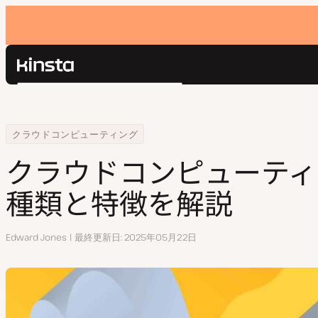
Kinsta®
検
プラットフォーム
索
ソリューション
ログイン
Home
リソースセンター
クラウドコンピューティング入門｜種類と特徴を解説
クラウドコンピューティング
価格設定
リソース
クラウドコンピューティ
お問い合わせ
種類と特徴を解説
執
Edward Jones
最終更新日
2025年05月22日
筆