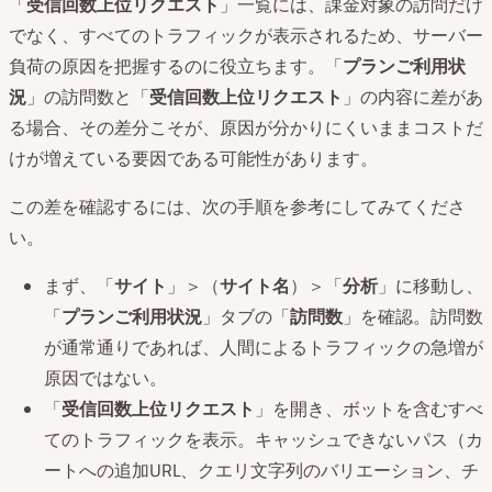
「
受信回数上位リクエスト
」一覧には、課金対象の訪問だけ
でなく、すべてのトラフィックが表示されるため、サーバー
負荷の原因を把握するのに役立ちます。「
プランご利用状
況
」の訪問数と「
受信回数上位リクエスト
」の内容に差があ
る場合、その差分こそが、原因が分かりにくいままコストだ
けが増えている要因である可能性があります。
この差を確認するには、次の手順を参考にしてみてくださ
い。
まず、「
サイト
」＞（
サイト名
）＞「
分析
」に移動し、
「
プランご利用状況
」タブの「
訪問数
」を確認。訪問数
が通常通りであれば、人間によるトラフィックの急増が
原因ではない。
「
受信回数上位リクエスト
」を開き、ボットを含むすべ
てのトラフィックを表示。キャッシュできないパス（カ
ートへの追加URL、クエリ文字列のバリエーション、チ