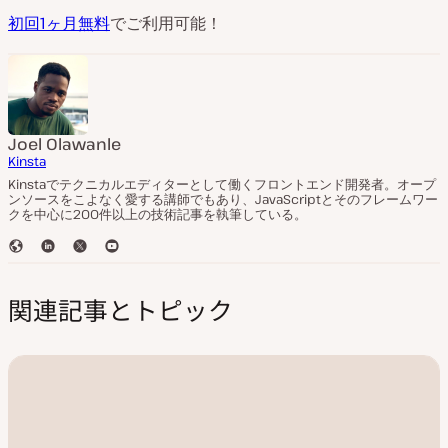
初回1ヶ月無料
でご利用可能！
Joel Olawanle
Kinsta
Kinstaでテクニカルエディターとして働くフロントエンド開発者。オープ
ンソースをこよなく愛する講師でもあり、JavaScriptとそのフレームワー
クを中心に200件以上の技術記事を執筆している。
ウ
L
T
Y
ェ
i
w
o
ブ
n
i
u
関連記事とトピック
サ
k
t
T
イ
e
t
u
ト
d
e
b
I
r
e
n