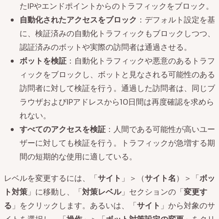
たIPやエンドポイントからのトラフィックをブロック。
自動化されたアクセスをブロック
：デフォルト設定を基
に、検証済みの自動化トラフィックもブロックしつつ、
認証済みのボットや実際の訪問者は通過させる。
ボットを検証
：自動化トラフィックや悪意のあるトラフ
ィックをブロックし、ボットと見なされる可能性のある
訪問者に対して検証を行う。通過した訪問者は、同じブ
ラウザおよびIPアドレスから10日間は再度確認を求めら
れない。
すべてのアクセスを検証
：人間である可能性が高いユー
ザーに対しても検証を行う。トラフィックが急増する期
間の短期的な使用に適している。
レベルを変更するには、「
サイト
」＞（
サイト名
）＞「
ボッ
ト対策
」に移動し、「
対策レベル
」セクションの「
変更す
る
」をクリックします。あるいは、「
サイト
」から対象のサ
イトを選択し、「
操作
」＞「
ボット対策設定の変更
」をクリ