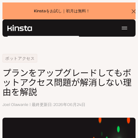
Kinstaをお試し｜初月は無料！
バ
ナ
ー
を
ナ
閉
Kinsta®
検
じ
ビ
プラットフォーム
る
索
ゲ
ソリューション
ログイン
無料でお試し
ー
Home
リソースセンター
プランをアップグレードしてもボットアクセス問題が解消しない理由を
ボットアクセス
価格設定
リソース
シ
プランをアップグレードしてもボ
お問い合わせ
ョ
ットアクセス問題が解消しない理
ン
由を解説
執
Joel Olawanle
最終更新日
2026年06月24日
筆