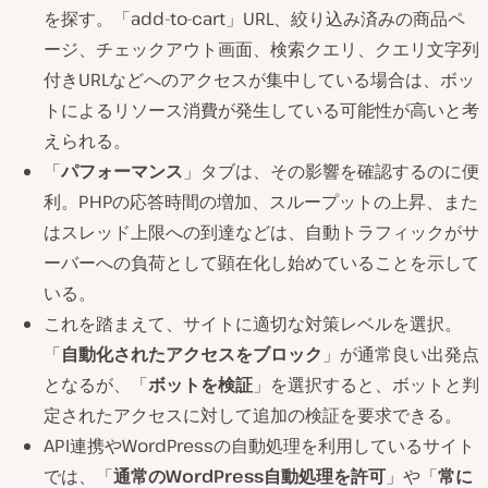
を探す。「add-to-cart」URL、絞り込み済みの商品ペ
ージ、チェックアウト画面、検索クエリ、クエリ文字列
付きURLなどへのアクセスが集中している場合は、ボッ
トによるリソース消費が発生している可能性が高いと考
えられる。
「
パフォーマンス
」タブは、その影響を確認するのに便
利。PHPの応答時間の増加、スループットの上昇、また
はスレッド上限への到達などは、自動トラフィックがサ
ーバーへの負荷として顕在化し始めていることを示して
いる。
これを踏まえて、サイトに適切な対策レベルを選択。
「
自動化されたアクセスをブロック
」が通常良い出発点
となるが、「
ボットを検証
」を選択すると、ボットと判
定されたアクセスに対して追加の検証を要求できる。
API連携やWordPressの自動処理を利用しているサイト
では、「
通常のWordPress自動処理を許可
」や「
常に