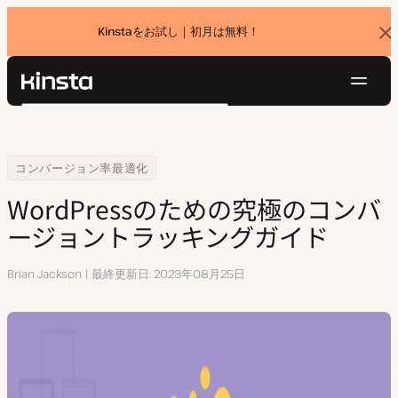
Kinstaをお試し｜初月は無料！
バ
ナ
ー
を
ナ
閉
Kinsta®
検
じ
ビ
プラットフォーム
る
索
ゲ
ソリューション
ログイン
無料でお試し
ー
Home
リソースセンター
WordPressのための究極のコンバージョントラッキングガイド
コンバージョン率最適化
価格設定
リソース
シ
WordPressのための究極のコンバ
お問い合わせ
ョ
ージョントラッキングガイド
ン
執
Brian Jackson
最終更新日
2023年08月25日
筆