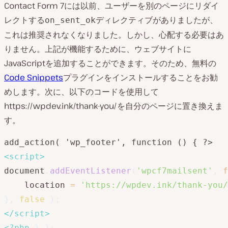
Contact Form 7には以前、ユーザーを別のページにリダイ
レクトする
ディレクティブがありましたが、
on_sent_ok
これは推奨されなくなりました。しかし、心配する必要はあ
りません。上記が機能するために、ウェブサイトに
JavaScriptを追加することができます。そのため、無料の
Code Snippets
プラグインをインストールすることをお勧
めします。次に、以下のコードを使用して
https://wpdev.ink/thank-you/を自分のページに置き換えま
す。
<
script
>
document
.
addEventListener
(
'wpcf7mailsent'
,
f
    location 
=
'https://wpdev.ink/thank-you/
}
,
false
)
;
</
script
>
<?php
}
)
;