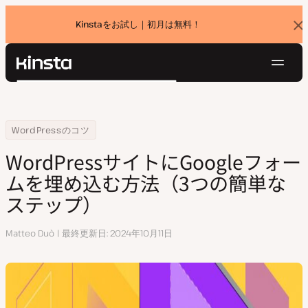
Kinstaをお試し｜初月は無料！
バ
ナ
ー
を
ナ
閉
Kinsta®
検
じ
ビ
プラットフォーム
る
索
ゲ
ソリューション
ログイン
無料でお試し
ー
Home
リソースセンター
WordPressサイトにGoogleフォームを埋め込む方法（3つの簡単なス
WordPressのコツ
価格設定
リソース
シ
WordPressサイトにGoogleフォー
お問い合わせ
ョ
ムを埋め込む方法（3つの簡単な
ン
ステップ）
執
Matteo Duò
最終更新日
2024年10月11日
筆