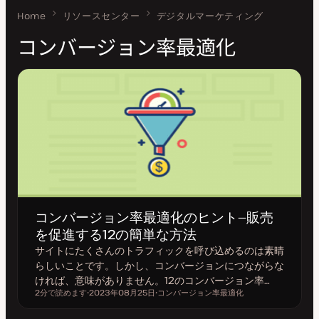
Home
コンバージョン率最適化
リソースセンター
デジタルマーケティング
コンバージョン率最適化
コンバージョン率最適化のヒント—販売
を促進する12の簡単な方法
サイトにたくさんのトラフィックを呼び込めるのは素晴
らしいことです。しかし、コンバージョンにつながらな
ければ、意味がありません。12のコンバージョン率…
2分で読めます
2023年08月25日
コンバージョン率最適化
読むのにかかる時間
更
ト
新
ピ