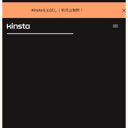
Kinstaをお試し｜初月は無料！
バ
ナ
ー
を
ナ
閉
Kinsta®
検
じ
ビ
プラットフォーム
る
索
ゲ
ソリューション
ログイン
無料でお試し
ー
価格設定
リソース
シ
お問い合わせ
ョ
ン