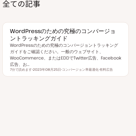
全ての記事
WordPressのための究極のコンバージョ
ントラッキングガイド
WordPressのための究極のコンバージョントラッキング
ガイドをご確認ください。一般のウェブサイト、
WooCommerce、またはEDDでTwitter広告、Facebook
広告、お…
7分で読めます
2023年08月25日
コンバージョン率最適化
有料広告
読むのにかかる時間
更
ト
ト
新
ピ
ピ
日
ッ
ッ
ク
ク