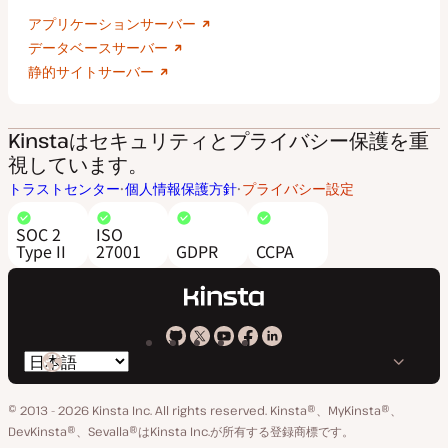
アプリケーションサーバー
データベースサーバー
静的サイトサーバー
Kinstaはセキュリティとプライバシー保護を重
視しています。
トラストセンター
個人情報保護方針
プライバシー設定
SOC 2
ISO
Type II
27001
GDPR
CCPA
Kinsta
Kinsta
Kinsta
Kinsta
Kinsta
言
の
の
の
の
の
語
GitHub
X
YouTube
Facebook
LinkedIn
© 2013 - 2026 Kinsta Inc. All rights reserved.
Kinsta®、MyKinsta®、
の
ア
ペ
DevKinsta®、Sevalla®はKinsta Inc.が所有する登録商標です。
切