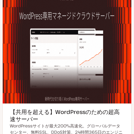
【共用を超える】WordPressのための超高
速サーバー
WordPressサイトが最大200%高速化。グローバルデータ
センター、無料SSL、DDoS対策、24時間365日のエンジニ