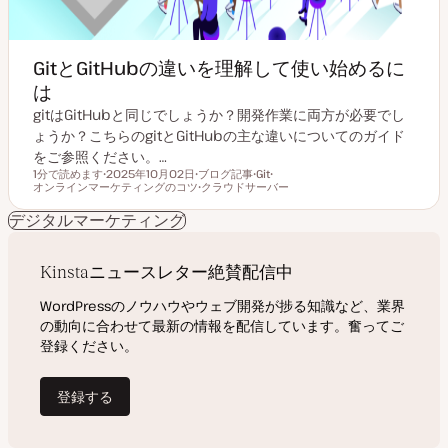
GitとGitHubの違いを理解して使い始めるに
は
gitはGitHubと同じでしょうか？開発作業に両方が必要でし
ょうか？こちらのgitとGitHubの主な違いについてのガイド
をご参照ください。…
1分で読めます
2025年10月02日
ブログ記事
Git
読むのにかかる時間
オンラインマーケティングのコツ
更
投
クラウドサーバー
ト
ト
新
稿
ト
ピ
ピ
日
タ
ピ
ッ
ッ
デジタルマーケティング
イ
ッ
ク
ク
プ
ク