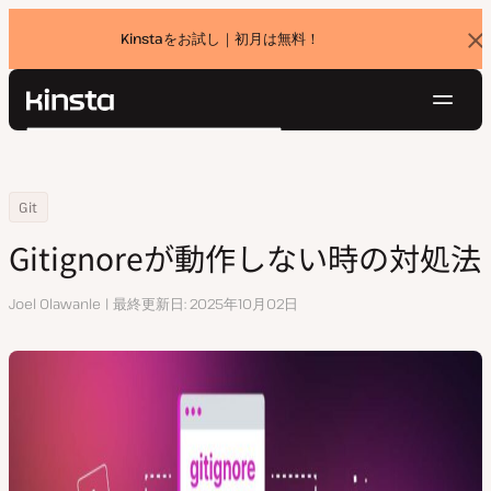
Kinstaをお試し｜初月は無料！
バ
ナ
ー
を
ナ
閉
Kinsta®
検
じ
ビ
プラットフォーム
る
索
ゲ
ソリューション
ログイン
無料でお試し
ー
Home
リソースセンター
Gitignoreが動作しない時の対処法
Git
価格設定
リソース
シ
Gitignoreが動作しない時の対処法
お問い合わせ
ョ
ン
執
Joel Olawanle
最終更新日
2025年10月02日
筆