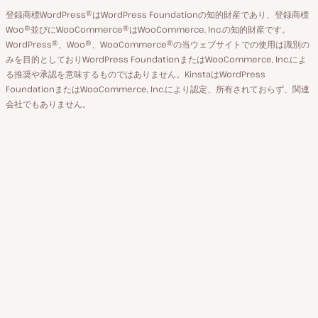
カ
ー
登録商標WordPress®はWordPress Foundationの知的財産であり、登録商標
り
ウ
ジ
Woo®並びにWooCommerce®はWooCommerce, Inc.の知的財産です。
替
WordPress®、Woo®、WooCommerce®の当ウェブサイトでの使用は識別の
ン
え
みを目的としておりWordPress FoundationまたはWooCommerce, Inc.によ
ト
る推奨や承認を意味するものではありません。KinstaはWordPress
FoundationまたはWooCommerce, Inc.により認定、所有されておらず、関連
会社でもありません。