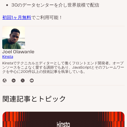
30のデータセンターを介し世界規模で配信
初回1ヶ月無料
でご利用可能！
Joel Olawanle
Kinsta
Kinstaでテクニカルエディターとして働くフロントエンド開発者。オープ
ンソースをこよなく愛する講師でもあり、JavaScriptとそのフレームワー
クを中心に200件以上の技術記事を執筆している。
ウ
L
T
Y
ェ
i
w
o
ブ
n
i
u
関連記事とトピック
サ
k
t
T
イ
e
t
u
ト
d
e
b
I
r
e
n