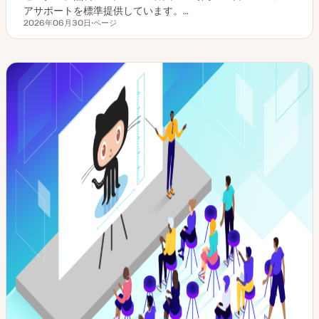
アサポートを標準提供しています。…
2026年06月30日
ページ
更新日
投
稿
タ
イ
プ