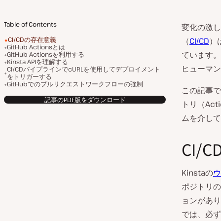
Table of Contents
変化の激し
CI/CDの存在意義
（
CI/CD
）
GitHub Actionsとは
ています。
GitHub Actionsを利用する
Kinsta APIを理解する
ヒューマン
CI/CDパイプラインでcURLを使用してデプロイメント
をトリガーする
GitHubでのプルリクエストワークフローの強制
この記事で
記事のPDF版をダウンロード
トリ（Act
ムを介して
CI/
Kinstaの
ウ
ポジトリの
ョンがあり
では、必ず