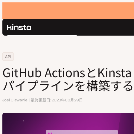
Kinsta®
検
プラットフォーム
索
ソリューション
ログイン
Home
リソースセンター
GitHub ActionsとKinsta APIでCI/CDパイプラインを構築する方法
API
価格設定
リソース
GitHub ActionsとKinst
お問い合わせ
パイプラインを構築する
執
Joel Olawanle
最終更新日
2023年08月29日
筆