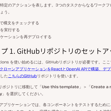
特定のアクションを表します。3つのタスクからなるワークフ
ょう。
intで構文をチェックする
を実行する
ケーションを再デプロイする
プ 1. GitHubリポジトリのセット
 Actions を使い始めるには、GitHubリポジトリが必要です。こ
PTクローンアプリケーションをReactとOpenAI APIで構築、
した
こちらのGitHub
リポジトリを使います。
 のリポジトリに移動して「
Use this template
」＞「
Create a
y
」を選択してください。
ctアプリケーションでは、各コンポーネントをテストするため