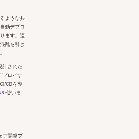
るような共
自動デプロ
ります。適
混乱を引き
。
設計された
デプロイす
/CDを導
s
を使いま
ウェア開発プ