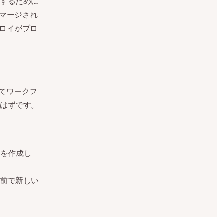
するために
やマージされ
プロイがブロ
してワークフ
はずです。
。
リを作成し
前で新しい