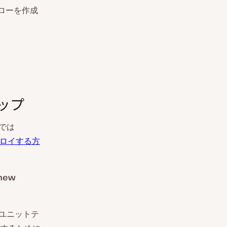
ローを作成
アップ
こでは
デプロイする方
 new
にユニットテ