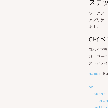
ステッ
ワークフロ
アプリケー
ます。
CIイ
CIパイプ
け、ワーク
ストとメイ
name
:
 Bu
on
:
push
:
bran
pull_r