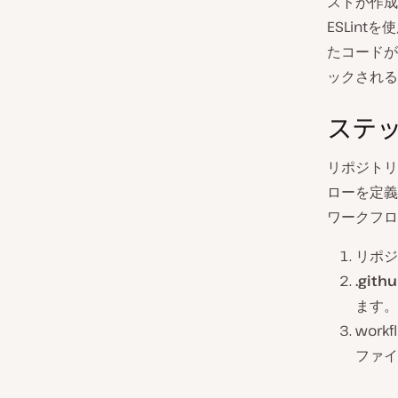
ストが作成
ESLin
たコードが
ックされる
ステッ
リポジトリ
ローを定義
ワークフロ
リポジ
.gith
ます。
wor
ファイ