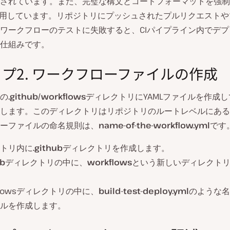
されています。また、完璧な構文とコードフォーマットを強制
tを使用しています。リポジトリにプッシュされたプルリクエスト
ワークフローのテストに失敗すると、CIパイプライン内でデ
仕組みです。
プ2. ワークフローファイルの作成
の
.github/workflows
ディレクトリにYAMLファイルを作成
します。このディレクトリはリポジトリのルートレベルにある
ーファイルの命名規則は、
name-of-the-workflow.yml
です
トリ内に
.github
ディレクトリを作成します。
ub
ディレクトリの中に、
workflows
という新しいディレクト
kflowsディレクトリの中に、
build-test-deploy.yml
のような名
ルを作成します。