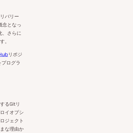
リバリー
概念となっ
化、さらに
す。
tHub
リポジ
をプログラ
るGitリ
ロイオプシ
ロジェクト
まな理由か