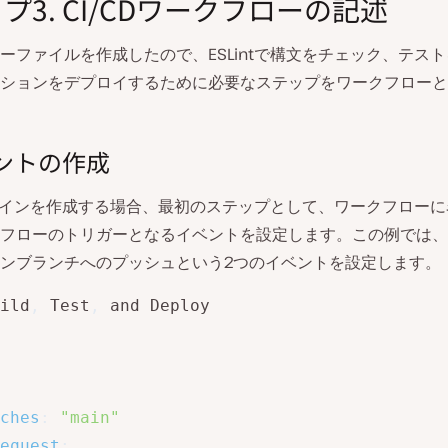
プ3. CI/CDワークフローの記述
ーファイルを作成したので、ESLintで構文をチェック、テス
ションをデプロイするために必要なステップをワークフローと
ベントの作成
ラインを作成する場合、最初のステップとして、ワークフローに
フローのトリガーとなるイベントを設定します。この例では、
ンブランチへのプッシュという2つのイベントを設定します。
ild
,
 Test
,
 and Deploy

ches
:
"main"
equest
: