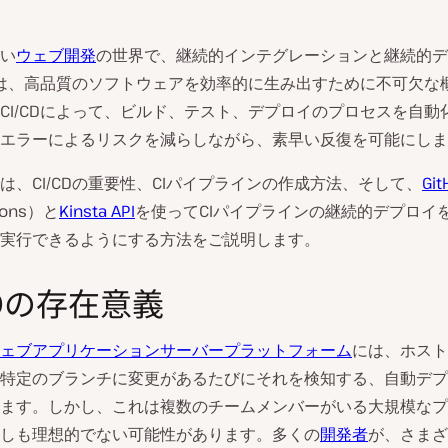
い
ウェブ開発
の世界で、継続的インテグレーションと継続的デ
は、高品質のソフトウェアを効率的に生み出すために不可欠な
CI/CDによって、ビルド、テスト、デプロイのプロセスを自動
エラーによるリスクを減らしながら、素早い反復を可能にしま
は、CI/CDの重要性、CIパイプラインの作成方法、そして、
Gi
ions）と
Kinsta API
を使ってCIパイプラインの継続的デプロイ
実行できるようにする方法をご説明します。
CDの存在意義
ェブアプリケーションサーバープラットフォーム
には、ホストす
特定のブランチに変更があるたびにそれを検知する、自動デプ
ます。しかし、これは複数のチームメンバーがいる大規模なプ
しも理想的でない可能性があります。多くの
開発者
が、さまざ