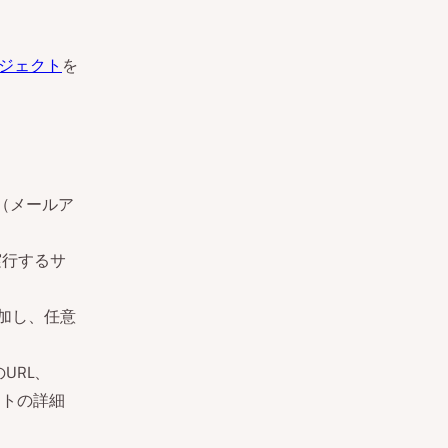
ロジェクト
を
ン（メールア
を実行するサ
追加し、任意
、
URL、
クトの詳細