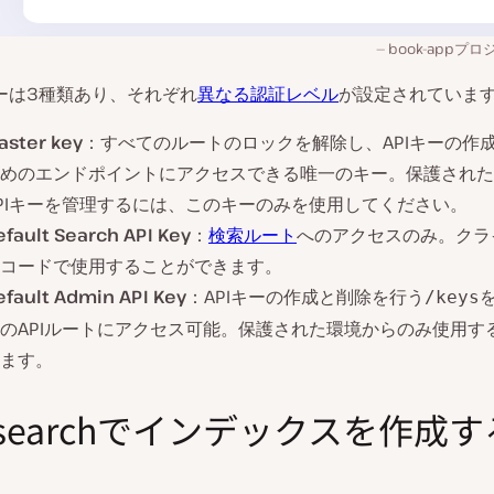
book-app
キーは3種類あり、それぞれ
異なる認証レベル
が設定されていま
aster key
：すべてのルートのロックを解除し、APIキーの作
めのエンドポイントにアクセスできる唯一のキー。保護された
PIキーを管理するには、このキーのみを使用してください。
efault Search API Key
：
検索ルート
へのアクセスのみ。クラ
コードで使用することができます。
efault Admin API Key
：APIキーの作成と削除を行う
/keys
のAPIルートにアクセス可能。保護された環境からのみ使用す
ます。
lisearchでインデックスを作成