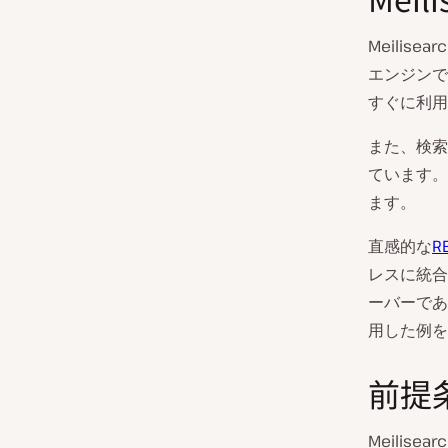
Meili
エンジンで
すぐに利用
また、検索
ています。
ます。
直感的な
RE
レスに統合
ーバーであ
用した例を
前提
Meilis