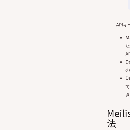
API
M
た
A
D
の
D
て
き
Mei
法