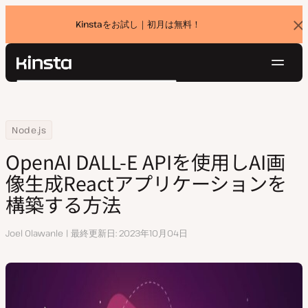
Kinstaをお試し｜初月は無料！
バ
ナ
ー
を
ナ
閉
Kinsta®
検
じ
ビ
プラットフォーム
る
索
ゲ
ソリューション
ログイン
無料でお試し
ー
Home
リソースセンター
OpenAI DALL-E APIを使用しAI画像生成Reactアプリケーションを構
Node.js
価格設定
リソース
シ
OpenAI DALL-E APIを使用しAI画
お問い合わせ
ョ
像生成Reactアプリケーションを
ン
構築する方法
執
Joel Olawanle
最終更新日
2023年10月04日
筆