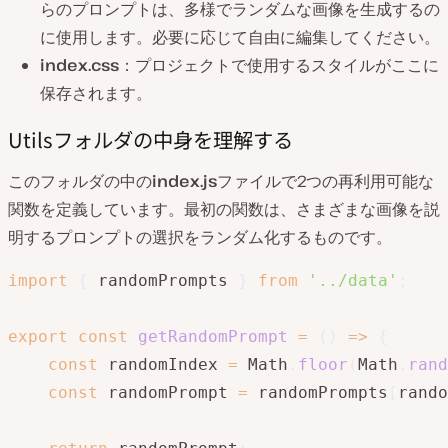
らのプロンプトは、多様でランダムな画像を生成するの
に使用します。必要に応じて自由に編集してください。
index.css
：プロジェクトで使用するスタイルがここに
保存されます。
Utilsフォルダの中身を理解する
このフォルダの中の
index.js
ファイルで2つの再利用可能な
関数を定義しています。最初の関数は、さまざまな画像を説
明するプロンプトの選択をランダム化するものです。
import
{
 randomPrompts 
}
from
'../data'
;
export
const
getRandomPrompt
=
(
)
=>
{
const
 randomIndex 
=
 Math
.
floor
(
Math
.
rand
const
 randomPrompt 
=
 randomPrompts
[
rando