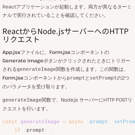
Reactアプリケーションが起動します。両方が異なるターミ
ナルで実行されていることを確認してください。
ReactからNode.jsサーバーへのHTTP
リクエスト
App.jsx
ファイルに、
Form.jsx
コンポーネントの
Generate Image
ボタンがクリックされたときにトリガー
される
関数を作成します。この関数は、
generateImage
Form.jsx
コンポーネントから
と
の2つ
prompt
setPrompt
のパラメータを受け取ります。
関数で、Node.js サーバーにHTTP POSTリ
generateImage
クエストを行います。
const
generateImage
=
async
(
prompt
,
 setProm
if
(
prompt
)
{