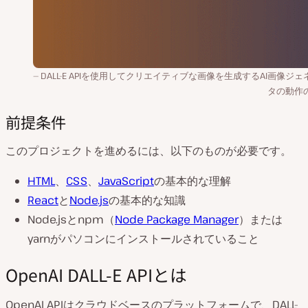
DALL-E APIを使用してクリエイティブな画像を生成するAI画像ジェ
タの動作
前提条件
このプロジェクトを進めるには、以下のものが必要です。
HTML
、
CSS
、
JavaScript
の基本的な理解
React
と
Node.js
の基本的な知識
Node.jsとnpm（
Node Package Manager
）または
yarnがパソコンにインストールされていること
OpenAI DALL-E APIとは
OpenAI APIはクラウドベースのプラットフォームで、DALL-