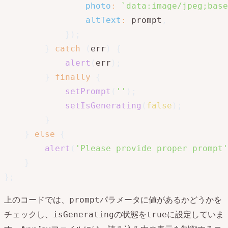
photo
:
`
data:image/jpeg;base
altText
:
 prompt
,
}
)
;
}
catch
(
err
)
{
alert
(
err
)
;
}
finally
{
setPrompt
(
''
)
;
setIsGenerating
(
false
)
;
}
}
else
{
alert
(
'Please provide proper prompt'
}
}
;
上のコードでは、
パラメータに値があるかどうかを
prompt
チェックし、
の状態を
に設定していま
isGenerating
true