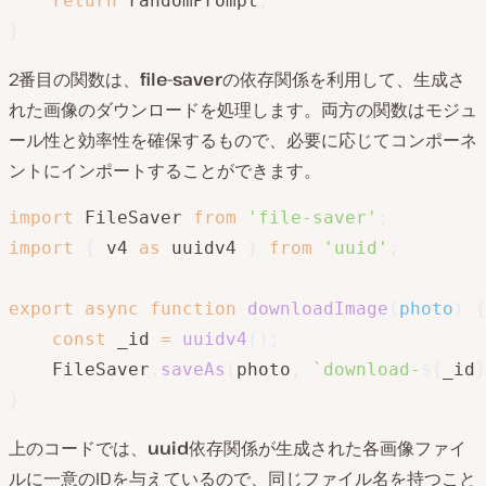
return
 randomPrompt
;
}
2番目の関数は、
file-saver
の依存関係を利用して、生成さ
れた画像のダウンロードを処理します。両方の関数はモジュ
ール性と効率性を確保するもので、必要に応じてコンポーネ
ントにインポートすることができます。
import
 FileSaver 
from
'file-saver'
;
import
{
 v4 
as
 uuidv4 
}
from
'uuid'
;
export
async
function
downloadImage
(
photo
)
{
const
 _id 
=
uuidv4
(
)
;
    FileSaver
.
saveAs
(
photo
,
`
download-
${
_id
}
}
上のコードでは、
uuid
依存関係が生成された各画像ファイ
ルに一意のIDを与えているので、同じファイル名を持つこと