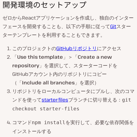
開発環境のセットアップ
ゼロからReactアプリケーションを作成し、独自のインター
フェースを開発することも、以下の手順に従って
Git
スター
ターテンプレートを利用することもできます。
このプロジェクトの
GitHubリポジトリ
にアクセス
「
Use this template
」＞「
Create a new
repository
」を選択して、スターターコードを
GitHubアカウント内のリポジトリにコピー
（「
Include all branches
」を選択）
リポジトリをローカルコンピュータにプルし、次のコマ
ンドを使って
starter-files
ブランチに切り替える：
git
checkout starter-files
コマンド
を実行して、必要な依存関係を
npm install
インストールする