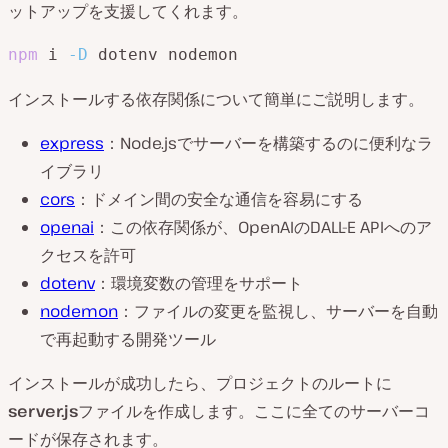
ットアップを支援してくれます。
npm
 i 
-D
 dotenv nodemon
インストールする依存関係について簡単にご説明します。
express
：Node.jsでサーバーを構築するのに便利なラ
イブラリ
cors
：ドメイン間の安全な通信を容易にする
openai
：この依存関係が、OpenAIのDALL-E APIへのア
クセスを許可
dotenv
：環境変数の管理をサポート
nodemon
：ファイルの変更を監視し、サーバーを自動
で再起動する開発ツール
インストールが成功したら、プロジェクトのルートに
server.js
ファイルを作成します。ここに全てのサーバーコ
ードが保存されます。