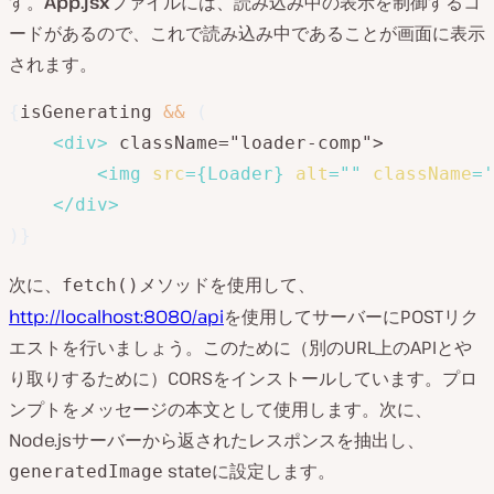
す。
App.jsx
ファイルには、読み込み中の表示を制御するコ
ードがあるので、これで読み込み中であることが画面に表示
されます。
{
isGenerating 
&&
(
<
div
>
 className="loader-comp">

<
img
src
=
{
Loader
}
alt
=
"
"
className
=
'
</
div
>
)
}
次に、
メソッドを使用して、
fetch()
http://localhost:8080/api
を使用してサーバーにPOSTリク
エストを行いましょう。このために（別のURL上のAPIとや
り取りするために）CORSをインストールしています。プロ
ンプトをメッセージの本文として使用します。次に、
Node.jsサーバーから返されたレスポンスを抽出し、
stateに設定します。
generatedImage