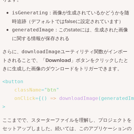
：画像が生成されているかどうかを随
isGenerating
時追跡（デフォルトではfalseに設定されています）
：このstateには、生成された画像
generatedImage
に関する情報が保存される
さらに、
ユーティリティ関数がインポー
downloadImage
トされることで、「
Download
」ボタンをクリックしたと
きに生成した画像のダウンロードをトリガーできます。
<
button
className
=
"
btn
"
onClick
=
{
(
)
=>
downloadImage
(
generatedIm
>
ここまでで、スターターファイルを理解し、プロジェクトを
セットアップしました。続いては、このアプリケーションの