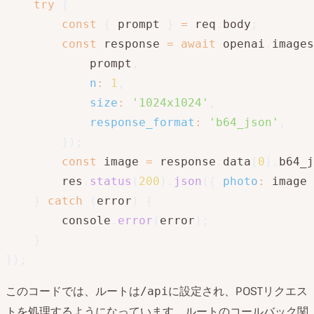
try
{
const
{
 prompt 
}
=
 req
.
body
;
const
 response 
=
await
 openai
.
images
            prompt
,
n
:
1
,
size
:
'1024x1024'
,
response_format
:
'b64_json'
,
}
)
;
const
 image 
=
 response
.
data
[
0
]
.
b64_j
        res
.
status
(
200
)
.
json
(
{
photo
:
 image 
}
catch
(
error
)
{
        console
.
error
(
error
)
;
}
}
)
;
このコードでは、ルートは
に設定され、POSTリクエス
/api
トを処理するようになっています。ルートのコールバック関