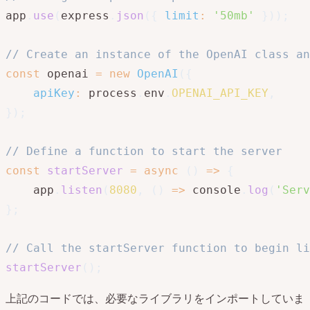
app
.
use
(
express
.
json
(
{
limit
:
'50mb'
}
)
)
;
// Create an instance of the OpenAI class an
const
 openai 
=
new
OpenAI
(
{
apiKey
:
 process
.
env
.
OPENAI_API_KEY
,
}
)
;
// Define a function to start the server
const
startServer
=
async
(
)
=>
{
    app
.
listen
(
8080
,
(
)
=>
 console
.
log
(
'Serv
}
;
// Call the startServer function to begin li
startServer
(
)
;
上記のコードでは、必要なライブラリをインポートしていま