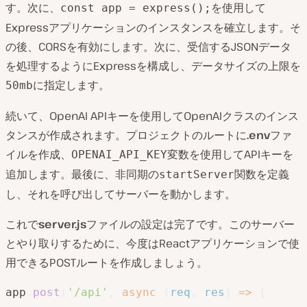
す。次に、
を使用して
const app = express();
Expressアプリケーションのインスタンスを確立します。そ
の後、CORSを有効にします。次に、受信するJSONデータ
を処理するようにExpressを構成し、データサイズの上限を
に指定します。
50mb
続いて、OpenAI APIキーを使用してOpenAIクラスのインス
タンスが作成されます。プロジェクトのルートに
.env
ファ
イルを作成、
変数を使用してAPIキーを
OPENAI_API_KEY
追加します。最後に、非同期の
関数を定義
startServer
し、それを呼び出してサーバーを動かします。
これで
server.js
ファイルの設定は完了です。このサーバー
とやり取りするために、今度はReactアプリケーションで使
用できるPOSTルートを作成しましょう。
app
.
post
(
'/api'
,
async
(
req
,
 res
)
=>
{