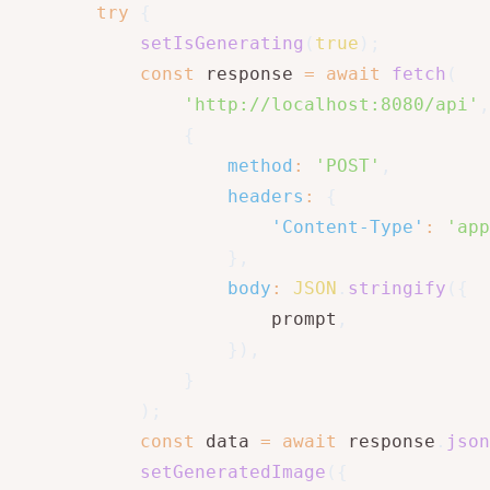
try
{
setIsGenerating
(
true
)
;
const
 response 
=
await
fetch
(
'http://localhost:8080/api'
,
{
method
:
'POST'
,
headers
:
{
'Content-Type'
:
'app
}
,
body
:
JSON
.
stringify
(
{
                        prompt
,
}
)
,
}
)
;
const
 data 
=
await
 response
.
json
setGeneratedImage
(
{