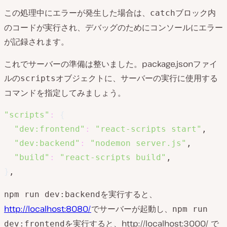
この処理中にエラーが発生した場合は、
ブロック内
catch
のコードが実行され、デバッグのためにコンソールにエラー
が記録されます。
これでサーバーの準備は整いました。package.jsonファイ
ルの
オブジェクトに、サーバーの実行に使用する
scripts
コマンドを指定してみましょう。
"scripts"
:
{
"dev:frontend"
:
"react-scripts start"
,

"dev:backend"
:
"nodemon server.js"
,

"build"
:
"react-scripts build"
}
,
を実行すると、
npm run dev:backend
http://localhost:8080/
でサーバーが起動し、
npm run
を実行すると、http://localhost:3000/ で
dev:frontend