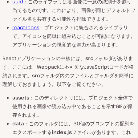
uuid
：このライブラリは各画像に一意の識別子を割り
当てるものです。これにより、画像が同じデフォルトフ
ァイル名を共有する可能性を排除できます。
react-icons
：プロジェクトに統合されるライブラリ
で、アイコンを簡単に組み込むことが可能になります。
アプリケーションの視覚的な魅力が高まります。
Reactアプリケーションの中核には、
src
フォルダがありま
す。ここには、Webpackに不可欠なJavaScriptコードが格
納されます。
src
フォルダ内のファイルとフォルダを簡単に
理解しておきましょう。以下をご覧ください。
assets
：このディレクトリには、プロジェクト全体で
使用される画像や読み込み中であることを示すGIFが保
存されます。
data
：このフォルダには、30個のプロンプトの配列を
エクスポートする
index.js
ファイルがあります。これ