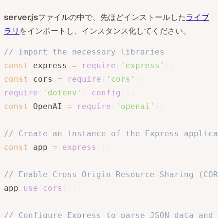
server.js
ファイルの中で、先ほどインストールした
ライブ
ラリ
をインポートし、インスタンス化してください。
// Import the necessary libraries
const
 express 
=
require
(
'express'
)
;
const
 cors 
=
require
(
'cors'
)
;
require
(
'dotenv'
)
.
config
(
)
;
const
 OpenAI 
=
require
(
'openai'
)
;
// Create an instance of the Express applica
const
 app 
=
express
(
)
;
// Enable Cross-Origin Resource Sharing (COR
app
.
use
(
cors
(
)
)
;
// Configure Express to parse JSON data and 