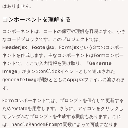
はありません。
コンポーネントを理解する
コンポーネントは、コードの保守や理解を容易にする、小さ
なコードブロックです。このプロジェクトでは、
Header.jsx
、
Footer.jsx
、
Form.jsx
という3つのコンポー
ネントを作成します。主なコンポーネントはFormコンポー
ネントで、ここで入力情報を受け取り、「
Generate
Image
」ボタンの
イベントとして追加された
onClick
関数とともに
App.jsx
ファイルに渡されま
generateImage
す。
Formコンポーネントでは、プロンプトを保存して更新する
ためのstateを用意します。さらに、アイコンをクリックし
てランダムなプロンプトを生成する機能もあります。これ
は、
関数によって可能になりま
handleRandomPrompt