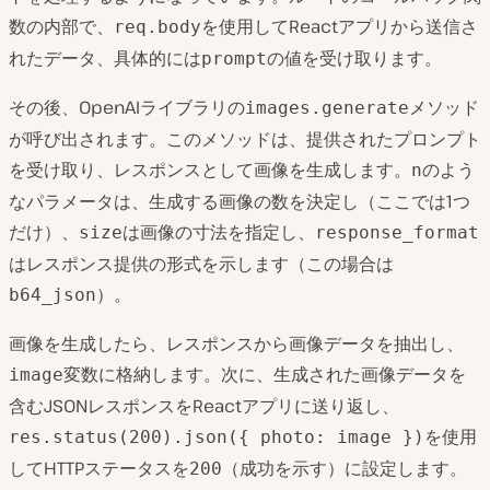
数の内部で、
を使用してReactアプリから送信さ
req.body
れたデータ、具体的には
の値を受け取ります。
prompt
その後、OpenAIライブラリの
メソッド
images.generate
が呼び出されます。このメソッドは、提供されたプロンプト
を受け取り、レスポンスとして画像を生成します。
のよう
n
なパラメータは、生成する画像の数を決定し（ここでは1つ
だけ）、
は画像の寸法を指定し、
size
response_format
はレスポンス提供の形式を示します（この場合は
）。
b64_json
画像を生成したら、レスポンスから画像データを抽出し、
変数に格納します。次に、生成された画像データを
image
含むJSONレスポンスをReactアプリに送り返し、
を使用
res.status(200).json({ photo: image })
してHTTPステータスを
（成功を示す）に設定します。
200