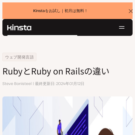
Kinstaをお試し｜初月は無料！
バ
ナ
ー
を
ナ
閉
Kinsta®
検
じ
ビ
プラットフォーム
る
索
ゲ
ソリューション
ログイン
無料でお試し
ー
Home
リソースセンター
RubyとRuby on Railsの違い
ウェブ開発言語
価格設定
リソース
シ
RubyとRuby on Railsの違い
お問い合わせ
ョ
ン
執
Steve Bonisteel
最終更新日
2024年01月12日
筆