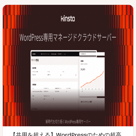
イ
ク
プ
【共用を超える】WordPressのための超高