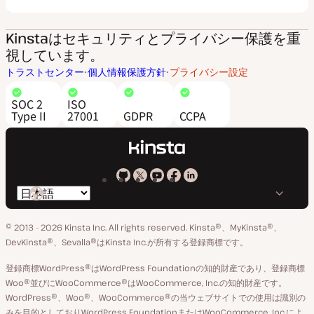
Kinstaはセキュリティとプライバシー保護を重
視しています。
トラストセンター
個人情報保護方針
プライバシー設定
SOC 2
ISO
Type II
27001
GDPR
CCPA
Kinsta
Kinsta
Kinsta
Kinsta
Kinsta
言
の
の
の
の
の
語
GitHub
X
YouTube
Facebook
LinkedIn
© 2013 - 2026 Kinsta Inc. All rights reserved.
Kinsta®、MyKinsta®、
の
ア
ペ
DevKinsta®、Sevalla®はKinsta Inc.が所有する登録商標です。
切
カ
ー
登録商標WordPress®はWordPress Foundationの知的財産であり、登録商標
り
ウ
ジ
Woo®並びにWooCommerce®はWooCommerce, Inc.の知的財産です。
替
WordPress®、Woo®、WooCommerce®の当ウェブサイトでの使用は識別の
ン
え
みを目的としておりWordPress FoundationまたはWooCommerce, Inc.によ