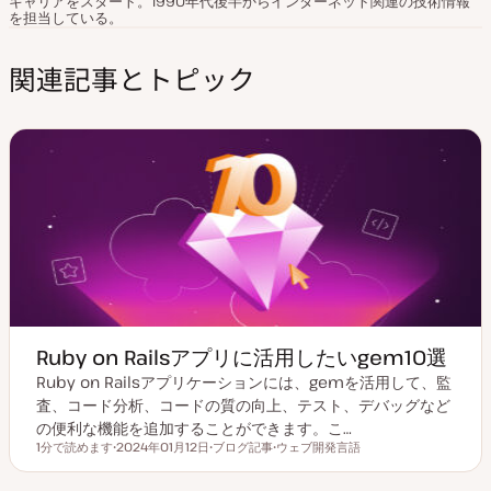
キャリアをスタート。1990年代後半からインターネット関連の技術情報
を担当している。
関連記事とトピック
Ruby on Railsアプリに活用したいgem10選
Ruby on Railsアプリケーションには、gemを活用して、監
査、コード分析、コードの質の向上、テスト、デバッグなど
の便利な機能を追加することができます。こ…
1分で読めます
2024年01月12日
ブログ記事
ウェブ開発言語
読むのにかかる時間
更
投
ト
新
稿
ピ
日
タ
ッ