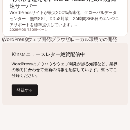
速サーバー
WordPressサイトが最大200%高速化。グローバルデータ
センター、無料SSL、DDoS対策、24時間365日のエンジニ
アサポートを標準提供しています。…
2026年06月30日
ページ
更新日
投
稿
WordPress
ウェブ開発
ブラウザ
ローカル環境での開発
タ
イ
プ