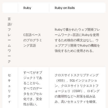
Ruby
Ruby on Rails
言
語/
フ
Rubyで書かれたウェブ開発フレ
レ
C言語ベース
ームワーク─言語にRubyを使用
ー
の
プログラミ
するため独自の構文はなし。ウ
ム
ング
言語
ェブ
アプリ開発でRubyの機能を
ワ
強化するために使用される。
ー
ク
すべてがオブ
セ
クロスサイトスクリプティング
ジェクトであ
キ
（XSS）、
SQLインジェクショ
ることから、
ュ
ン
、クロスサイトリクエストフ
すべてのデー
リ
ォージェリ（CSRF）、
ロギング
タをカプセル
テ
の
脆弱性などへ対策を組み込
化でき、安全
ィ
み、高いセキュリティを確保。
性が高い。