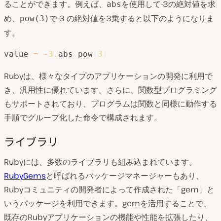
ることができます。例えば、
を使用して-3の絶対値を求
abs
め、
で-3 の絶対値を3乗すると以下のようになりま
pow(3)
す。
value 
=
-
3.
abs
.
pow
(
3
)
Rubyは、様々なタイプのアプリケーションの開発に利用で
き、汎用性に優れています。さらに、関数型プログラミング
もサポートされており、プログラムは関数と同様に動作する
手順でグループ化した命令で構成されます。
ライブラリ
Rubyには、多数のライブラリも組み込まれています。
RubyGems
と呼ばれるパッケージマネージャーもあり、
Rubyコミュニティの開発者によって作成された「gem」と
いうパッケージを利用できます。gemを活用することで、
既存のRubyアプリケーションの機能や性能を拡張したり、