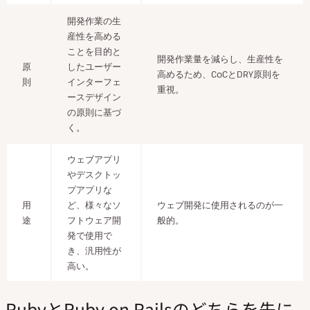
開発作業の
生
産
性を高める
ことを目的と
開発作業量を減らし、生産性を
原
した
ユーザー
高めるため、
CoCとDRY原則を
則
インターフェ
重視。
ースデザイン
の
原則に基づ
く。
ウェブアプリ
やデスクトッ
プアプリな
用
ど、様々なソ
ウェブ開発に使用されるのが一
途
フトウェア開
般的。
発で使用で
き、汎用性が
高い。
RubyとRuby on Railsのどちらを先に