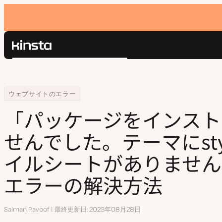
Kinsta®
検
プラットフォーム
索
ソリューション
ログイン
Home
リソースセンター
「パッケージをインストールできませんでした。テーマにstyle.cs
ウェブサイトのエラー
価格設定
リソース
「パッケージをインスト
お問い合わせ
せんでした。テーマにstyl
イルシートがありません
エラーの解決方法
執
Salman Ravoof
最終更新日
2023年08月28日
筆