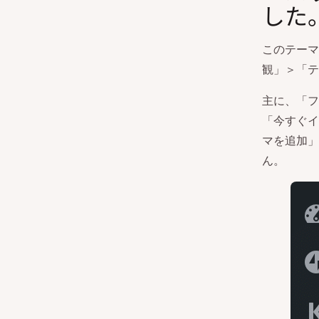
した
このテーマ
観」＞「テ
主に、「フ
「今すぐイ
マを追加」
ん。