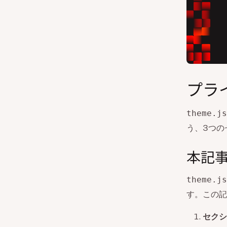
プラ
theme.js
う、3つの
本記
theme.js
す。この記
セクシ