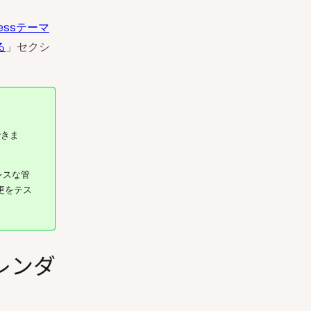
ressテーマ
る
」セクシ
できま
レスな管
更をテス
レンダ