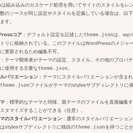
ressは組み込みのカスケード処理を用いてサイトのスタイルをレ
数のソースが同じ設定やスタイルを定義している場合は、以下
ます。
Pressコア
：デフォルト設定を記述した
は、wp-i
theme.json
トリに格納されている。このファイルはWordPressのメジャ
に更新されるため編集不可。
：テーマ開発者がテーマの設定、スタイル、その他のプロパテ
に使用する主要な
。
theme.json
ルバリエーション
：テーマにスタイルバリエーションが含まれ
ファイルがテーマのstylesサブディレクトリに
theme.json
マ
：標準的なテーマと同様、親テーマのファイルを直接編集す
スタマイズすることができる（任意）。
マのスタイルバリエーション
：通常のスタイルバリエーション
はstylesサブディレクトリに独自の
を持つこと
theme.json