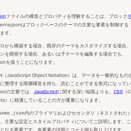
ファイルの構造とプロパティを理解することは、ブロック
on
heme.jsonはブロックベースのテーマの主要な要素を制御す
ます。
ロから構築する場合、既存のテーマをカスタマイズする場合、
ンを開発する場合、あるいは子テーマを編集する場合でも、
を扱うことになります。
on
N（JavaScript Object Notation）は、データを一般的な
に整理する階層構造を持ち、読むことができる形式になってい
の文脈では、
JavaScript
に関する深い知識よりも、
CSS
（C
on
Sheets）に精通していることの方が重要になります。
内のプライマリおよびセカンダリ（ネストされた
heme.json
、主要な設定とスタイルプロパティについてご説明します。こ
となる要素です。各要素の説明とコード例も取り上げます。