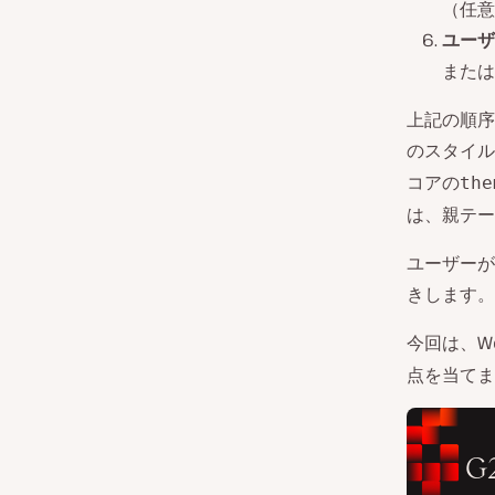
（任意
ユーザ
または
上記の順序
のスタイル
コアの
the
は、親テー
ユーザーが
きします。
今回は、W
点を当てま