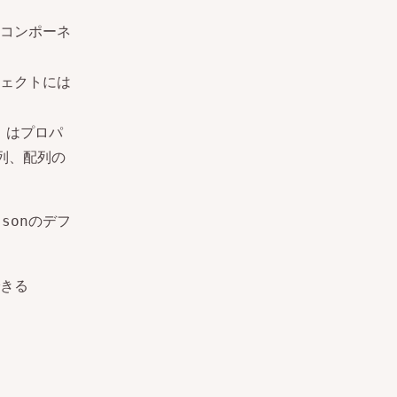
コンポーネ
ェクトには
」はプロパ
列、配列の
のデフ
json
きる