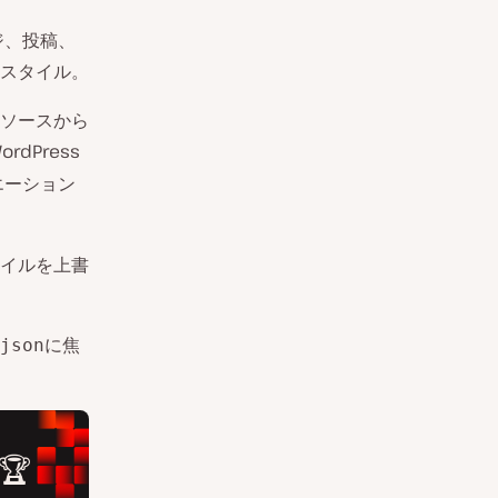
ジ、投稿、
スタイル。
ソースから
rdPress
エーション
イルを上書
に焦
json