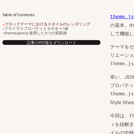
Table of Contents
theme.js
ブロックテーマにおけるスタイルのレンダリング
の基本。t
プライマリプロパティとそのキー/値
theme.jsonを使用した3つの実践例
して機能し
記事のPDF版をダウンロード
テーマをゼ
リエーショ
theme.js
幸い、JSO
プロパティ
theme.js
Style 
今回は、
t
ィを紐解き
イルの中核