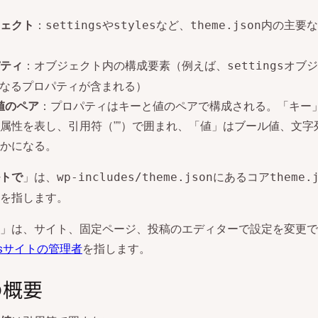
ェクト
：
や
など、
内の主要な
settings
styles
theme.json
ティ
：オブジェクト内の構成要素（例えば、
オブジ
settings
異なるプロパティが含まれる）
値のペア
：プロパティはキーと値のペアで構成される。「キー
属性を表し、引用符（””）で囲まれ、「値」はブール値、文字
かになる。
トで
」は、
にあるコア
wp-includes/theme.json
theme.
を指します。
」は、サイト、固定ページ、投稿のエディターで設定を変更で
essサイトの管理者
を指します。
の概要