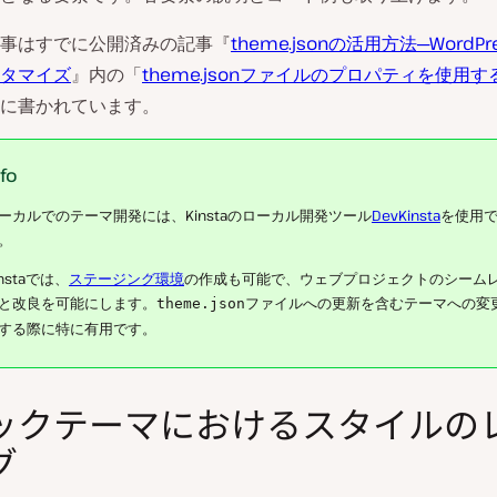
事はすでに公開済みの記事『
theme.jsonの活用方法─WordP
タマイズ
』内の「
theme.jsonファイルのプロパティを使用す
に書かれています。
nfo
ーカルでのテーマ開発には、Kinstaのローカル開発ツール
DevKinsta
を使用
。
instaでは、
ステージング環境
の作成も可能で、ウェブプロジェクトのシーム
と改良を可能にします。
ファイルへの更新を含むテーマへの変
theme.json
する際に特に有用です。
ックテーマにおけるスタイルの
グ