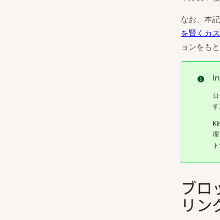
なお、本記
を賢くカス
ョンをもと
I
ロ
す
K
理
ト
ブロ
リン