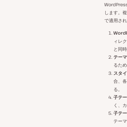
WordP
します。複
で適用され
Word
ィレク
と同時
テーマ
るため
スタイ
合、各
る。
子テー
く、カ
子テー
テーマ