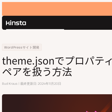
Kinsta®
検
プラットフォーム
索
ソリューション
ログイン
Home
リソースセンター
theme.jsonでプロパティとキー/値のペアを扱う方法
WordPressサイト開発
価格設定
リソース
theme.jsonでプロパ
お問い合わせ
ペアを扱う方法
執
Bud Kraus
最終更新日
2024年11月20日
筆