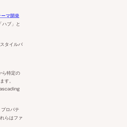
テーマ開発
る「ハブ」と
スタイルバ
ものから特定の
ます。
ascading
）プロパテ
れらはファ