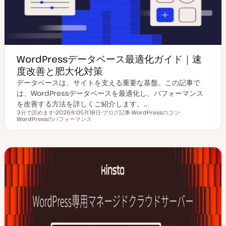
WordPressデータベース最適化ガイド｜速
度改善と肥大化対策
データベースは、サイトを支える重要な基盤。この記事で
は、WordPressデータベースを最適化し、パフォーマンス
を改善する方法を詳しくご紹介します。…
3分で読めます
2026年05月18日
ブログ記事
WordPressのコツ
読むのにかかる時間
WordPressのパフォーマンス
更
投
ト
ト
新
稿
ピ
ピ
日
タ
ッ
ッ
イ
ク
ク
プ