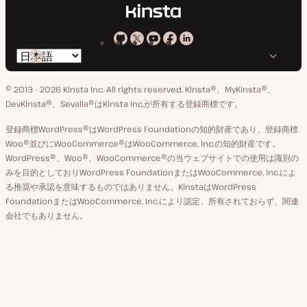
Kinsta
Kinsta
Kinsta
Kinsta
Kinsta
言
の
の
の
の
の
語
GitHub
X
YouTube
Facebook
LinkedIn
© 2013 - 2026 Kinsta Inc. All rights reserved.
Kinsta®、MyKinsta®、
の
ア
ペ
DevKinsta®、Sevalla®はKinsta Inc.が所有する登録商標です。
切
カ
ー
登録商標WordPress®はWordPress Foundationの知的財産であり、登録商標
り
ウ
ジ
Woo®並びにWooCommerce®はWooCommerce, Inc.の知的財産です。
替
WordPress®、Woo®、WooCommerce®の当ウェブサイトでの使用は識別の
ン
え
みを目的としておりWordPress FoundationまたはWooCommerce, Inc.によ
ト
る推奨や承認を意味するものではありません。KinstaはWordPress
FoundationまたはWooCommerce, Inc.により認定、所有されておらず、関連
会社でもありません。