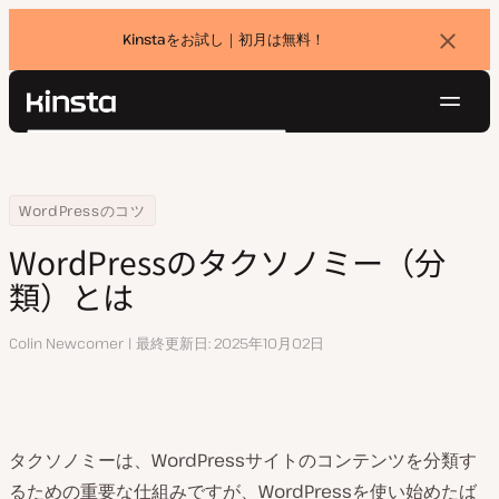
Kinstaをお試し｜初月は無料！
バ
ナ
ー
を
ナ
閉
Kinsta®
検
じ
ビ
プラットフォーム
る
索
ゲ
ソリューション
ログイン
無料でお試し
ー
Home
リソースセンター
WordPressのタクソノミー（分類）とは
WordPressのコツ
価格設定
リソース
シ
WordPressのタクソノミー（分
お問い合わせ
ョ
類）とは
ン
執
Colin Newcomer
最終更新日
2025年10月02日
筆
タクソノミーは、WordPressサイトのコンテンツを分類す
るための重要な仕組みですが、WordPressを使い始めたば