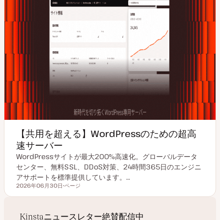
【共用を超える】WordPressのための超高
速サーバー
WordPressサイトが最大200%高速化。グローバルデータ
センター、無料SSL、DDoS対策、24時間365日のエンジニ
アサポートを標準提供しています。…
2026年06月30日
ページ
更新日
投
稿
タ
イ
プ