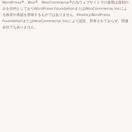
WordPress®、Woo®、WooCommerce®の当ウェブサイトでの使用は識別の
ン
え
みを目的としておりWordPress FoundationまたはWooCommerce, Inc.によ
ト
る推奨や承認を意味するものではありません。KinstaはWordPress
FoundationまたはWooCommerce, Inc.により認定、所有されておらず、関連
会社でもありません。