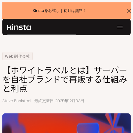
Kinstaをお試し｜初月は無料！
バ
ナ
ー
を
ナ
閉
Kinsta®
検
じ
ビ
プラットフォーム
る
索
ゲ
ソリューション
ログイン
無料でお試し
ー
Home
リソースセンター
【ホワイトラベルとは】サーバーを自社ブランドで再販する仕組みと利
Web制作会社
価格設定
リソース
シ
【ホワイトラベルとは】サーバー
お問い合わせ
ョ
を自社ブランドで再販する仕組み
ン
と利点
執
Steve Bonisteel
最終更新日
2025年12月03日
筆