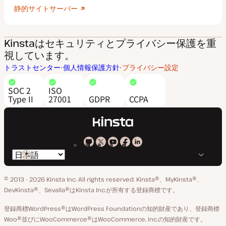
静的サイトサーバー
Kinstaはセキュリティとプライバシー保護を重
視しています。
トラストセンター
個人情報保護方針
プライバシー設定
SOC 2
ISO
Type II
27001
GDPR
CCPA
Kinsta
Kinsta
Kinsta
Kinsta
Kinsta
言
の
の
の
の
の
語
GitHub
X
YouTube
Facebook
LinkedIn
© 2013 - 2026 Kinsta Inc. All rights reserved.
Kinsta®、MyKinsta®、
の
ア
ペ
DevKinsta®、Sevalla®はKinsta Inc.が所有する登録商標です。
切
カ
ー
登録商標WordPress®はWordPress Foundationの知的財産であり、登録商標
り
ウ
ジ
Woo®並びにWooCommerce®はWooCommerce, Inc.の知的財産です。
替