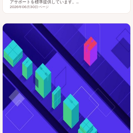
アサポートを標準提供しています。…
2026年06月30日
ページ
更新日
投
稿
タ
イ
プ