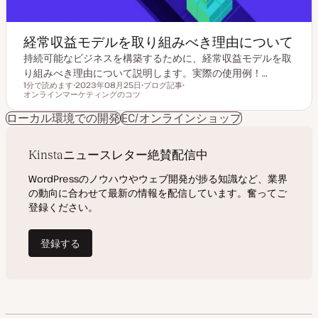
経常収益モデルを取り組みべき理由について
持続可能なビジネスを構築するために、経常収益モデルを取
り組みべき理由について説明します。実際の使用例！…
1分で読めます
2023年08月25日
ブログ記事
読むのにかかる時間
オンラインマーケティングのコツ
更
投
ト
新
稿
ピ
日
タ
ッ
ローカル環境での開発
EC/オンラインショップ
イ
ク
プ