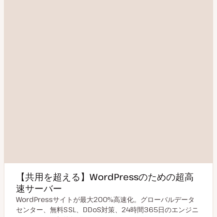
【共用を超える】WordPressのための超高
速サーバー
WordPressサイトが最大200%高速化。グローバルデータ
センター、無料SSL、DDoS対策、24時間365日のエンジニ