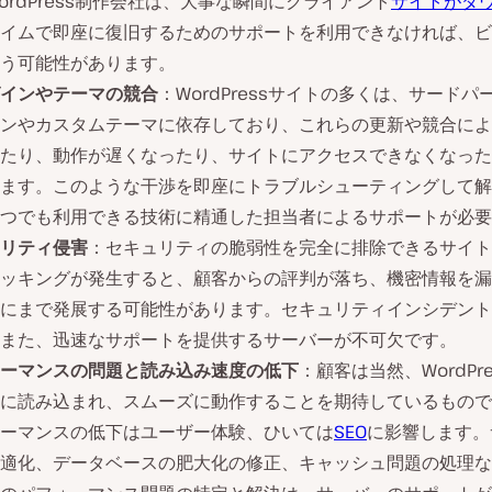
ordPress制作会社は、大事な瞬間にクライアント
サイトがダ
イムで即座に復旧するためのサポートを利用できなければ、ビ
う可能性があります。
インやテーマの競合
：WordPressサイトの多くは、サードパ
ンやカスタムテーマに依存しており、これらの更新や競合によ
たり、動作が遅くなったり、サイトにアクセスできなくなった
ます。このような干渉を即座にトラブルシューティングして解
つでも利用できる技術に精通した担当者によるサポートが必要
リティ侵害
：セキュリティの脆弱性を完全に排除できるサイト
ッキングが発生すると、顧客からの評判が落ち、機密情報を漏
にまで発展する可能性があります。セキュリティインシデント
また、迅速なサポートを提供するサーバーが不可欠です。
ーマンスの問題と読み込み速度の低下
：顧客は当然、WordPr
に読み込まれ、スムーズに動作することを期待しているもので
ーマンスの低下はユーザー体験、ひいては
SEO
に影響します。
適化、データベースの肥大化の修正、キャッシュ問題の処理な