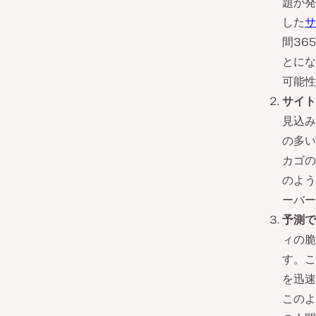
題が発
した
サ
間36
とにな
可能性
サイト
見込み
の多い
カゴの
のよう
ーバー
予測で
ィの脆
す。こ
を迅速
このよ