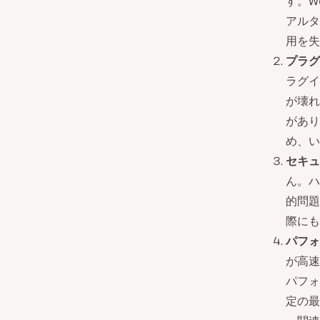
す。W
アルタ
用を失
プラグ
ラグイ
が壊れ
があり
め、い
セキュ
ん。ハ
的問題
際にも
パフォ
が高速
パフォ
定の最