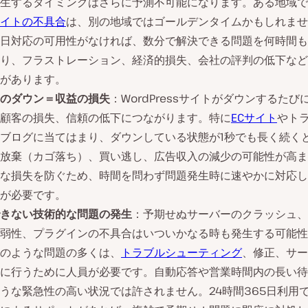
生するタイミングはさらに予測不可能になります。ある地域で
イトの不具合
は、別の地域ではゴールデンタイムかもしれませ
5日対応の可用性がなければ、数分で解決できる問題を何時間
り、フラストレーション、経済的損失、会社の評判の低下など
があります。
のダウン＝
収益の
損失
：WordPressサイトがダウンするたび
顧客の損失、信頼の低下につながります。特に
ECサイト
やト
ブログに当てはまり、ダウンしている状態が1秒でも長く続く
放棄（カゴ落ち）、買い逃し、広告収入の減少の可能性が高ま
な損失を防ぐため、時間を問わず問題発生時に速やかに対応し
が必要です。
きない技術的な
問題の発生
：予期せぬサーバーのクラッシュ、
弱性、プラグインの不具合はいついかなる時も発生する可能性
のような問題の多くは、
トラブルシューティング
、修正、サー
に行うために人員が必要です。自動応答や営業時間内の長い待
うな緊急性の高い状況では許されません。24時間365日利用