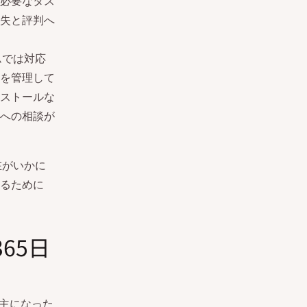
必要なタス
失と評判へ
ムでは対応
を管理して
ンストールな
への相談が
在がいかに
るために
365日
世主になった