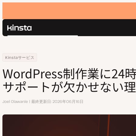
Kinsta®
検
プラットフォーム
索
ソリューション
ログイン
Home
リソースセンター
WordPress制作業に24時間365日対応サポートが欠かせない理由
Kinstaサービス
価格設定
リソース
WordPress制作業に24
お問い合わせ
サポートが欠かせない理
執
Joel Olawanle
最終更新日
2026年06月16日
筆