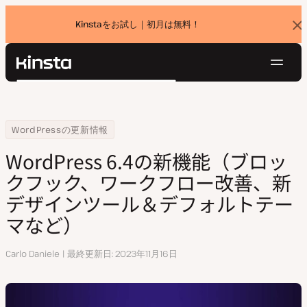
Kinstaをお試し｜初月は無料！
バ
ナ
ー
を
ナ
閉
Kinsta®
検
じ
ビ
プラットフォーム
る
索
ゲ
ソリューション
ログイン
無料でお試し
ー
Home
リソースセンター
WordPress 6.4の新機能（ブロックフック、ワークフロー改善、新
WordPressの更新情報
価格設定
リソース
シ
WordPress 6.4の新機能（ブロッ
お問い合わせ
ョ
クフック、ワークフロー改善、新
ン
デザインツール＆デフォルトテー
マなど）
執
Carlo Daniele
最終更新日
2023年11月16日
筆