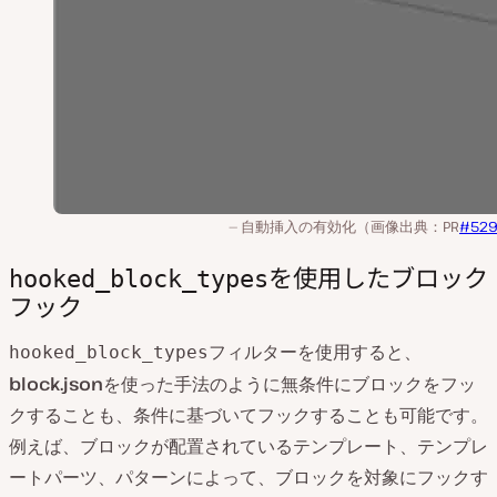
自動挿入の有効化（画像出典：PR
#52
を使用したブロック
hooked_block_types
フック
フィルターを使用すると、
hooked_block_types
block.json
を使った手法のように無条件にブロックをフッ
クすることも、条件に基づいてフックすることも可能です。
例えば、ブロックが配置されているテンプレート、テンプレ
ートパーツ、パターンによって、ブロックを対象にフックす