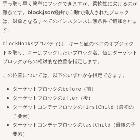
手っ取り早く簡単にフックできますが、柔軟性に欠けるのが
難点です。
block.json
経由で自動で挿入されたブロック
は、対象となるすべてのインスタンスに無条件で追加されま
す。
プロパティは、キーと値のペアのオブジェク
blockHooks
トを取り、キーはフックしたいブロック名、値はターゲット
ブロックからの相対的な位置を指定します。
この位置については、以下のいずれかを指定できます。
ターゲットブロックの
（前）
before
ターゲットブロックの
（後）
after
ターゲットコンテナブロックの
（最初の
firstChild
子要素）
ターゲットコンテナブロックの
（最後の子
lastChild
要素）