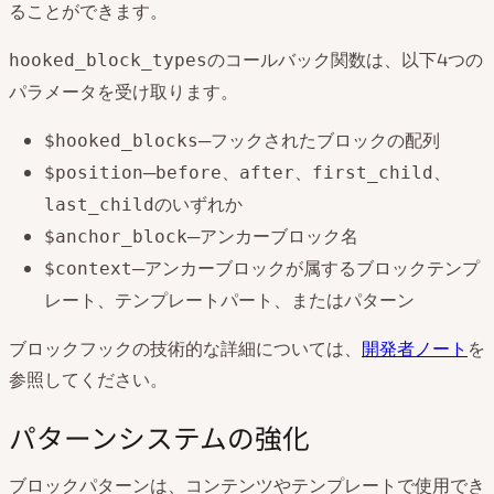
ることができます。
のコールバック関数は、以下4つの
hooked_block_types
パラメータを受け取ります。
─フックされたブロックの配列
$hooked_blocks
─
、
、
、
$position
before
after
first_child
のいずれか
last_child
─アンカーブロック名
$anchor_block
─アンカーブロックが属するブロックテンプ
$context
レート、テンプレートパート、またはパターン
ブロックフックの技術的な詳細については、
開発者ノート
を
参照してください。
パターンシステムの強化
ブロックパターンは、コンテンツやテンプレートで使用でき