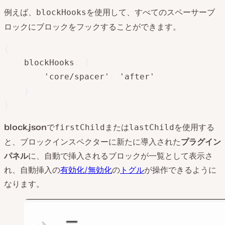
例えば、
を使用して、すべてのスペーサーブ
blockHooks
ロックにブロックをフックすることができます。
{
	blockHooks
:
{
		'core/spacer'
:
 'after'

}
}
block.json
で
または
を使用する
firstChild
lastChild
と、ブロックインスペクターに新たに導入された
プラグイン
パネル
に、自動で挿入されるブロックが一覧として表示さ
れ、自動挿入の
有効化/無効化
の
トグル
が操作できるように
なります。