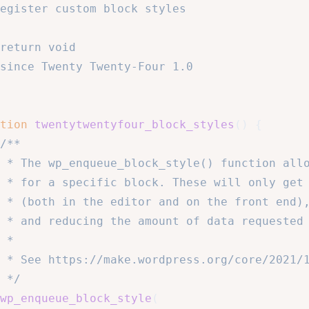
tion
twentytwentyfour_block_styles
(
)
{
/**

		 */
wp_enqueue_block_style
(