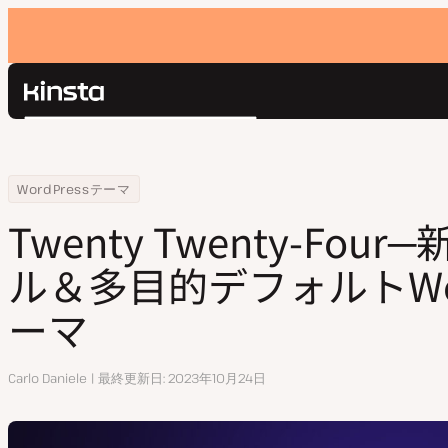
Kinsta®
検
プラットフォーム
索
ソリューション
ログイン
Home
リソースセンター
Twenty Twenty-Four─新たなシンプル＆多目的デフォルトWordPres
WordPressテーマ
価格設定
リソース
Twenty Twenty-Fou
お問い合わせ
ル＆多目的デフォルトWor
ーマ
執
Carlo Daniele
最終更新日
2023年10月24日
筆