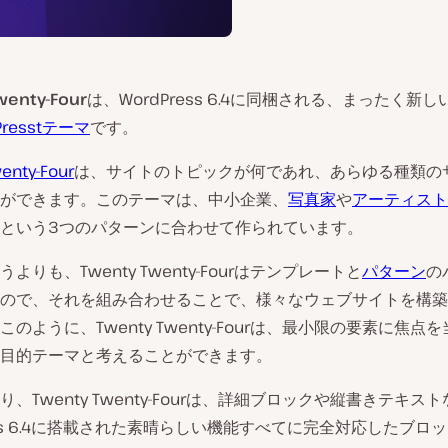
wenty-Four
は、WordPress 6.4に同梱される、まったく新
Presstテーマ
です。
enty-Four
は、サイトのトピックが何であれ、あらゆる種類の
ができます。このテーマは、中小企業、
写真家
や
アーティスト
という3つのパターンに合わせて作られています。
よりも、Twenty Twenty-Fourはテンプレートと
パターン
の
ので、それを組み合わせることで、様々なウェブサイトを構築
のように、Twenty Twenty-Fourは、最小限の要素に焦点
目的テーマと考えることができます。
、Twenty Twenty-Fourは、詳細ブロックや縦書きテキス
ress 6.4に搭載された素晴らしい機能すべてに完全対応したブロ