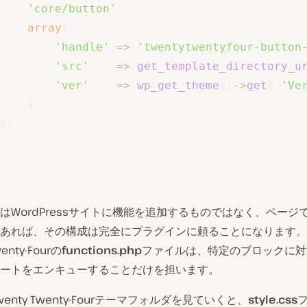
'core/button'
,
array
(
'handle'
=>
'twentytwentyfour-button
'src'
=>
get_template_directory_u
'ver'
=>
wp_get_theme
(
)
->
get
(
'Ve
)
)
;
はWordPressサイトに機能を追加するものではなく、ページ
あれば、その構成は完全にプラグインに頼ることになります。
wenty-Fourの
functions.php
ファイルは、特定のブロックに対
ートをエンキューすることだけを担います。
enty Twenty-Fourテーマフォルダを見ていくと、
style.css