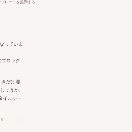
4でテンプレートを起動する
マとなっていま
のブロック
なときだけ埋
しょうか。
タイルシー
es'
)
)
: