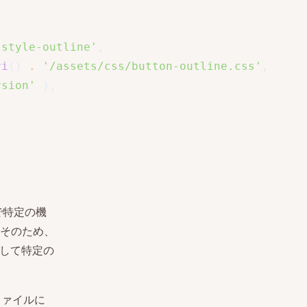
-style-outline'
,
ri
(
)
.
'/assets/css/button-outline.css'
,
rsion'
)
,
で特定の機
そのため、
して特定の
ファイルに