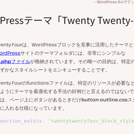
WordPress 6.
Pressテーマ「Twenty Twenty-
」
 Twenty-Fourは、WordPressブロックを見事に活用したテー
ordPress
サイトのテーマフォルダには、非常にシンプルな
s.php
ファイル
が格納されています。その唯一の目的は、特定
ずかなスタイルシートをエンキューすることです。
 Twenty-Fourのfunctionsファイルは、特定のリソースが必要
ようにテーマを最適化する手法の好例だと言えるのではないで
は、ページ上にボタンがあるときだけ
button-outline.css
ス
に入れる仕様になっています。
unction_exists
(
'twentytwentyfour_block_styl