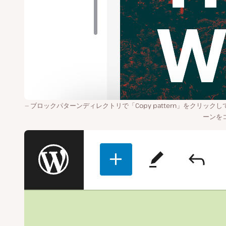
ブロックパターンディレクトリで「Copy pattern」をクリックし
ーンを