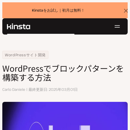
Kinstaをお試し｜初月は無料！
バ
ナ
ー
を
ナ
閉
Kinsta®
検
じ
ビ
プラットフォーム
る
索
ゲ
ソリューション
ログイン
無料でお試し
ー
Home
リソースセンター
WordPressでブロックパターンを構築する方法
WordPressサイト開発
価格設定
リソース
シ
WordPressでブロックパターンを
お問い合わせ
ョ
構築する方法
ン
執
Carlo Daniele
最終更新日
2025年03月01日
筆