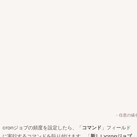
任意の値
cronジョブの頻度を設定したら、「
コマンド
」フィールド
に実行するコマンドを貼り付けます。「
新しいcronジョブ