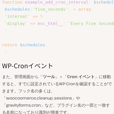
function
example_add_cron_interval
(
$schedul
$schedules
[
'five_seconds'
]
=
array
(
'interval'
=>
5
,
'display'
=>
esc_html__
(
'Every Five Second
)
;
return
$schedules
;
}
WP-Cronイベント
また、管理画面から「
ツール
」＞「
Cron イベント
」に移動
すると、すでに設定されているWP-Cronを確認することがで
きます。フック名の多くは、
「woocoomerce_cleanup_sessions」や
「gravityforms_cron」など、プラグイン名の一部と一致す
る名前になっており識別が簡単です。