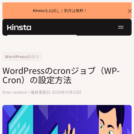
Kinstaをお試し｜初月は無料！
バ
ナ
ー
を
ナ
閉
Kinsta®
検
じ
ビ
プラットフォーム
る
索
ゲ
ソリューション
ログイン
無料でお試し
ー
Home
リソースセンター
WordPressのcronジョブ（WP-Cron）の設定方法
WordPressのコツ
価格設定
リソース
シ
WordPressのcronジョブ（WP-
お問い合わせ
ョ
Cron）の設定方法
ン
執
Brian Jackson
最終更新日
2025年10月02日
筆