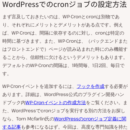
WordPressでのcronジョブの設定方法
まず言及しておきたいのは、WP-Cronとcronは別物であ
り、それぞれにメリットとデメリットがある点です。例え
ば、WP-Cronは、間隔に依存するのに対し、cronは特定の
時間に基づきます。また、WP-Cronは、（バックエンドまた
はフロントエンドで）ページが読み込まれた時にのみ機能す
ることから、信頼性に欠けるというデメリットもあります。
デフォルトのWP-Cronの間隔は、1時間毎、1日2回、毎日で
す。
WP-Cronイベントを追加するには、
フックを作成
する必要が
あります。詳細は、WordPress公式のプラグイン開発ハン
ドブック内
WP-Cronイベントの作成方法
をご覧ください。ま
た、WordPressでcronジョブを実行する別の方法をお探し
なら、Tom Mcfarlin氏の
WordPressのcronジョブ定義に関
する記事
も参考になるはず。今回は、高度な専門知識を持た