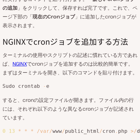
の追加
」をクリックして、保存すれば完了です。これで、ペ
ージ下部の「
現在のCronジョブ
」に追加したcronジョブが
表示されます。
NGINXでcronジョブを追加する方法
ターミナルの使用やスクリプトの記述に慣れている方であれ
ば、
NGINX
でcronジョブを追加するのは比較的簡単です。
まずはターミナルを開き、以下のコマンドを貼り付けます。
Sudo crontab 
-
e
すると、cronの設定ファイルが開きます。ファイル内の行
には、それぞれ以下のような異なるcronジョブが記述され
ています。
0
13
*
*
*
/
var
/
www
/
public_html
/
cron
.
php 
>
/
d